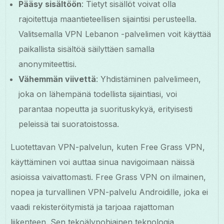
Pääsy sisältöön
: Tietyt sisällöt voivat olla
rajoitettuja maantieteellisen sijaintisi perusteella.
Valitsemalla VPN Lebanon -palvelimen voit käyttää
paikallista sisältöä säilyttäen samalla
anonymiteettisi.
Vähemmän viivettä
: Yhdistäminen palvelimeen,
joka on lähempänä todellista sijaintiasi, voi
parantaa nopeutta ja suorituskykyä, erityisesti
peleissä tai suoratoistossa.
Luotettavan VPN-palvelun, kuten Free Grass VPN,
käyttäminen voi auttaa sinua navigoimaan näissä
asioissa vaivattomasti. Free Grass VPN on ilmainen,
nopea ja turvallinen VPN-palvelu Androidille, joka ei
vaadi rekisteröitymistä ja tarjoaa rajattoman
liikenteen. Sen tekoälypohjainen teknologia