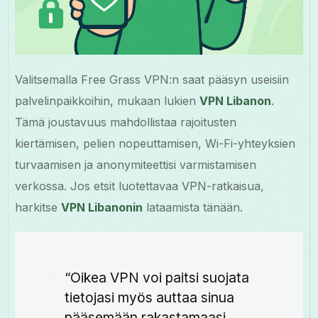
Valitsemalla Free Grass VPN:n saat pääsyn useisiin
palvelinpaikkoihin, mukaan lukien
VPN Libanon
.
Tämä joustavuus mahdollistaa rajoitusten
kiertämisen, pelien nopeuttamisen, Wi-Fi-yhteyksien
turvaamisen ja anonymiteettisi varmistamisen
verkossa. Jos etsit luotettavaa VPN-ratkaisua,
harkitse
VPN Libanonin
lataamista tänään.
“Oikea VPN voi paitsi suojata
tietojasi myös auttaa sinua
pääsemään rakastamaasi