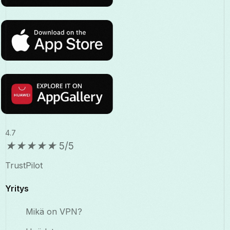
4.7
★
★
★
★
★
5/5
TrustPilot
Yritys
Mikä on VPN?