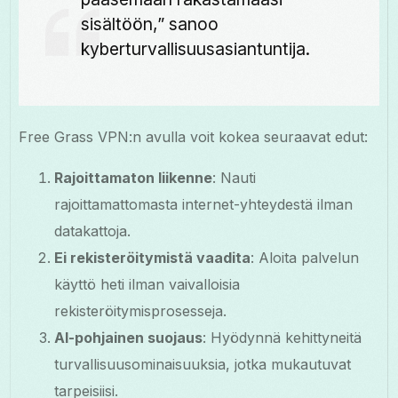
sisältöön,” sanoo
kyberturvallisuusasiantuntija.
Free Grass VPN:n avulla voit kokea seuraavat edut:
Rajoittamaton liikenne
: Nauti
rajoittamattomasta internet-yhteydestä ilman
datakattoja.
Ei rekisteröitymistä vaadita
: Aloita palvelun
käyttö heti ilman vaivalloisia
rekisteröitymisprosesseja.
AI-pohjainen suojaus
: Hyödynnä kehittyneitä
turvallisuusominaisuuksia, jotka mukautuvat
tarpeisiisi.