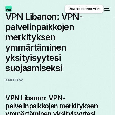
Download free VPN
VPN Libanon: VPN-
palvelinpaikkojen
Download free VPN
merkityksen
ymmärtäminen
yksityisyytesi
suojaamiseksi
3 MIN READ
VPN Libanon: VPN-
palvelinpaikkojen merkityksen
ymmärtäminen yksityisyytesi
Suomi