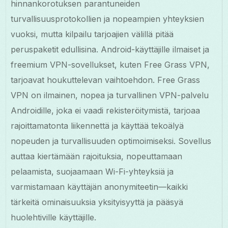
hinnankorotuksen parantuneiden
turvallisuusprotokollien ja nopeampien yhteyksien
vuoksi, mutta kilpailu tarjoajien välillä pitää
peruspaketit edullisina. Android-käyttäjille ilmaiset ja
freemium VPN-sovellukset, kuten Free Grass VPN,
tarjoavat houkuttelevan vaihtoehdon. Free Grass
VPN on ilmainen, nopea ja turvallinen VPN-palvelu
Androidille, joka ei vaadi rekisteröitymistä, tarjoaa
rajoittamatonta liikennettä ja käyttää tekoälyä
nopeuden ja turvallisuuden optimoimiseksi. Sovellus
auttaa kiertämään rajoituksia, nopeuttamaan
pelaamista, suojaamaan Wi-Fi-yhteyksiä ja
varmistamaan käyttäjän anonymiteetin—kaikki
tärkeitä ominaisuuksia yksityisyyttä ja pääsyä
huolehtiville käyttäjille.