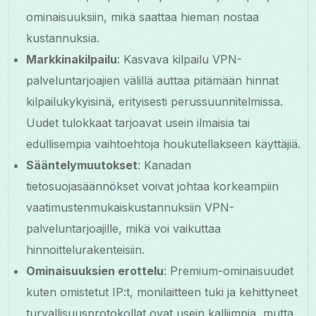
ominaisuuksiin, mikä saattaa hieman nostaa
kustannuksia.
Markkinakilpailu
: Kasvava kilpailu VPN-
palveluntarjoajien välillä auttaa pitämään hinnat
kilpailukykyisinä, erityisesti perussuunnitelmissa.
Uudet tulokkaat tarjoavat usein ilmaisia tai
edullisempia vaihtoehtoja houkutellakseen käyttäjiä.
Sääntelymuutokset
: Kanadan
tietosuojasäännökset voivat johtaa korkeampiin
vaatimustenmukaiskustannuksiin VPN-
palveluntarjoajille, mikä voi vaikuttaa
hinnoittelurakenteisiin.
Ominaisuuksien erottelu
: Premium-ominaisuudet
kuten omistetut IP:t, monilaitteen tuki ja kehittyneet
turvallisuusprotokollat ovat usein kalliimpia, mutta