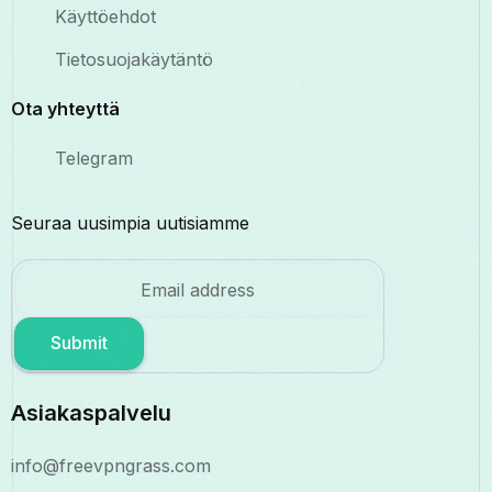
Käyttöehdot
Tietosuojakäytäntö
Ota yhteyttä
Telegram
Seuraa uusimpia uutisiamme
Submit
Asiakaspalvelu
info@freevpngrass.com