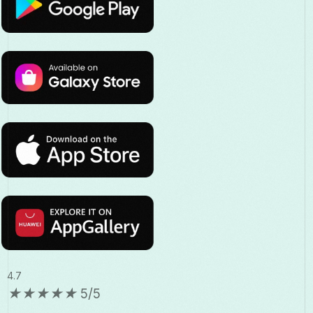
4.7
★
★
★
★
★
5/5