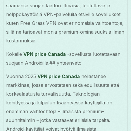
saamansa suojan laadun. Ilmaisia, luotettavia ja
helppokäyttöisiä VPN-palveluita etsiville sovellukset
kuten Free Grass VPN ovat erinomaisia vaihtoehtoja,
sillä ne tarjoavat monia premium-ominaisuuksia ilman
kustannuksia.
Kokeile
VPN price Canada
-sovellusta luotettavaan
suojaan Androidilla.## yhteenveto
Vuonna 2025
VPN price Canada
heijastanee
markkinaa, jossa arvostetaan sekä edullisuutta että
korkealaatuista turvallisuutta. Teknologian
kehittyessä ja kilpailun lisääntyessä käyttäjillä on
enemmän vaihtoehtoja – ilmaisista premium-
suunnitelmiin – jotka vastaavat erilaisia tarpeita.
Android-käyttäjät voivat hyötyä ilmaisista