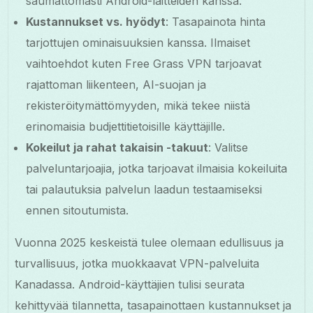
saumattomasti Android-laitteiden kanssa.
Kustannukset vs. hyödyt
: Tasapainota hinta
tarjottujen ominaisuuksien kanssa. Ilmaiset
vaihtoehdot kuten Free Grass VPN tarjoavat
rajattoman liikenteen, AI-suojan ja
rekisteröitymättömyyden, mikä tekee niistä
erinomaisia budjettitietoisille käyttäjille.
Kokeilut ja rahat takaisin -takuut
: Valitse
palveluntarjoajia, jotka tarjoavat ilmaisia kokeiluita
tai palautuksia palvelun laadun testaamiseksi
ennen sitoutumista.
Vuonna 2025 keskeistä tulee olemaan edullisuus ja
turvallisuus, jotka muokkaavat VPN-palveluita
Kanadassa. Android-käyttäjien tulisi seurata
kehittyvää tilannetta, tasapainottaen kustannukset ja