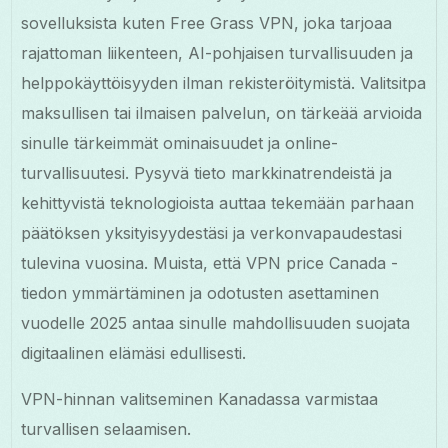
sovelluksista kuten Free Grass VPN, joka tarjoaa
rajattoman liikenteen, AI-pohjaisen turvallisuuden ja
helppokäyttöisyyden ilman rekisteröitymistä. Valitsitpa
maksullisen tai ilmaisen palvelun, on tärkeää arvioida
sinulle tärkeimmät ominaisuudet ja online-
turvallisuutesi. Pysyvä tieto markkinatrendeistä ja
kehittyvistä teknologioista auttaa tekemään parhaan
päätöksen yksityisyydestäsi ja verkonvapaudestasi
tulevina vuosina. Muista, että VPN price Canada -
tiedon ymmärtäminen ja odotusten asettaminen
vuodelle 2025 antaa sinulle mahdollisuuden suojata
digitaalinen elämäsi edullisesti.
VPN-hinnan valitseminen Kanadassa varmistaa
turvallisen selaamisen.