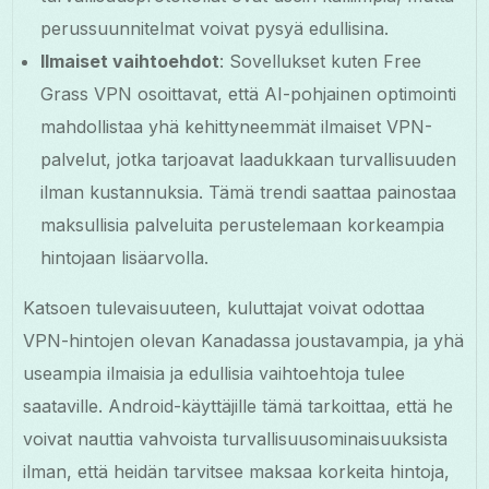
perussuunnitelmat voivat pysyä edullisina.
Ilmaiset vaihtoehdot
: Sovellukset kuten Free
Grass VPN osoittavat, että AI-pohjainen optimointi
mahdollistaa yhä kehittyneemmät ilmaiset VPN-
palvelut, jotka tarjoavat laadukkaan turvallisuuden
ilman kustannuksia. Tämä trendi saattaa painostaa
maksullisia palveluita perustelemaan korkeampia
hintojaan lisäarvolla.
Katsoen tulevaisuuteen, kuluttajat voivat odottaa
VPN-hintojen olevan Kanadassa joustavampia, ja yhä
useampia ilmaisia ja edullisia vaihtoehtoja tulee
saataville. Android-käyttäjille tämä tarkoittaa, että he
voivat nauttia vahvoista turvallisuusominaisuuksista
ilman, että heidän tarvitsee maksaa korkeita hintoja,