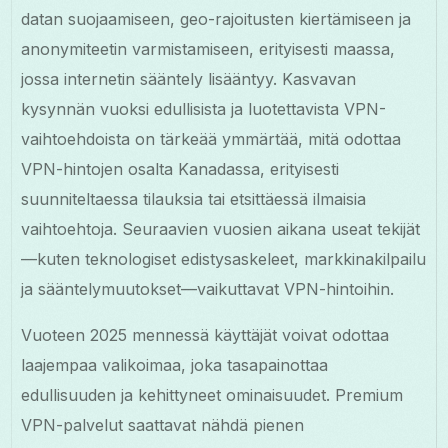
datan suojaamiseen, geo-rajoitusten kiertämiseen ja
anonymiteetin varmistamiseen, erityisesti maassa,
jossa internetin sääntely lisääntyy. Kasvavan
kysynnän vuoksi edullisista ja luotettavista VPN-
vaihtoehdoista on tärkeää ymmärtää, mitä odottaa
VPN-hintojen osalta Kanadassa, erityisesti
suunniteltaessa tilauksia tai etsittäessä ilmaisia
vaihtoehtoja. Seuraavien vuosien aikana useat tekijät
—kuten teknologiset edistysaskeleet, markkinakilpailu
ja sääntelymuutokset—vaikuttavat VPN-hintoihin.
Vuoteen 2025 mennessä käyttäjät voivat odottaa
laajempaa valikoimaa, joka tasapainottaa
edullisuuden ja kehittyneet ominaisuudet. Premium
VPN-palvelut saattavat nähdä pienen