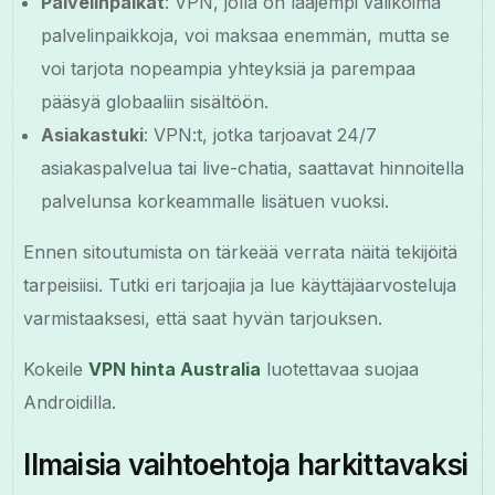
Palvelinpaikat
: VPN, jolla on laajempi valikoima
palvelinpaikkoja, voi maksaa enemmän, mutta se
voi tarjota nopeampia yhteyksiä ja parempaa
pääsyä globaaliin sisältöön.
Asiakastuki
: VPN:t, jotka tarjoavat 24/7
asiakaspalvelua tai live-chatia, saattavat hinnoitella
palvelunsa korkeammalle lisätuen vuoksi.
Ennen sitoutumista on tärkeää verrata näitä tekijöitä
tarpeisiisi. Tutki eri tarjoajia ja lue käyttäjäarvosteluja
varmistaaksesi, että saat hyvän tarjouksen.
Kokeile
VPN hinta Australia
luotettavaa suojaa
Androidilla.
Ilmaisia vaihtoehtoja harkittavaksi