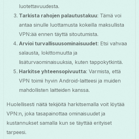
luotettavuudesta.
Tarkista rahojen palautustakuu
: Tämä voi
antaa sinulle luottamusta kokeilla maksullista
VPN:ää ennen täyttä sitoutumista.
Arvioi turvallisuusominaisuudet
: Etsi vahvaa
salausta, lokittomuutta ja
lisäturvaominaisuuksia, kuten tappokytkintä.
Harkitse yhteensopivuutta
: Varmista, että
VPN toimii hyvin Android-laitteesi ja muiden
mahdollisten laitteiden kanssa.
Huolellisesti näitä tekijöitä harkitsemalla voit löytää
VPN:n, joka tasapainottaa ominaisuudet ja
kustannukset samalla kun se täyttää erityiset
tarpeesi.