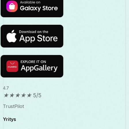
4.7
★
★
★
★
★
5/5
TrustPilot
Yritys