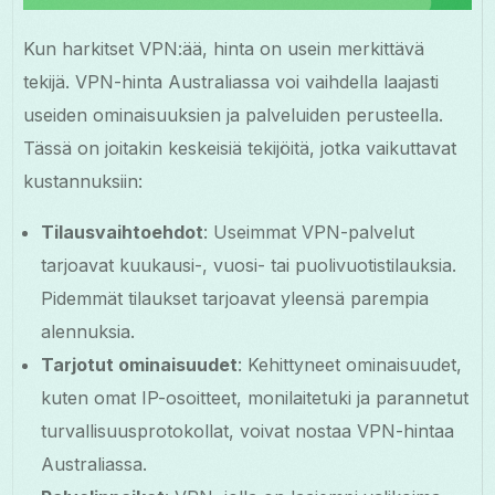
Kun harkitset VPN:ää, hinta on usein merkittävä
tekijä. VPN-hinta Australiassa voi vaihdella laajasti
useiden ominaisuuksien ja palveluiden perusteella.
Tässä on joitakin keskeisiä tekijöitä, jotka vaikuttavat
kustannuksiin:
Tilausvaihtoehdot
: Useimmat VPN-palvelut
tarjoavat kuukausi-, vuosi- tai puolivuotistilauksia.
Pidemmät tilaukset tarjoavat yleensä parempia
alennuksia.
Tarjotut ominaisuudet
: Kehittyneet ominaisuudet,
kuten omat IP-osoitteet, monilaitetuki ja parannetut
turvallisuusprotokollat, voivat nostaa VPN-hintaa
Australiassa.