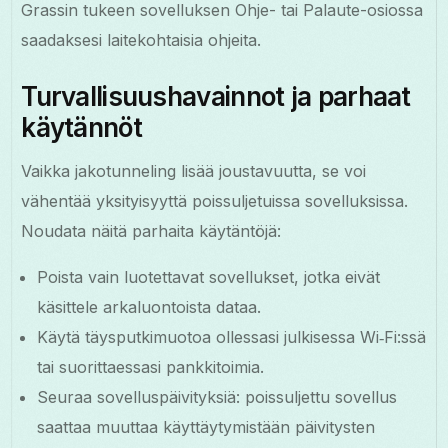
Grassin tukeen sovelluksen Ohje- tai Palaute-osiossa
saadaksesi laitekohtaisia ohjeita.
Turvallisuushavainnot ja parhaat
käytännöt
Vaikka jakotunneling lisää joustavuutta, se voi
vähentää yksityisyyttä poissuljetuissa sovelluksissa.
Noudata näitä parhaita käytäntöjä:
Poista vain luotettavat sovellukset, jotka eivät
käsittele arkaluontoista dataa.
Käytä täysputkimuotoa ollessasi julkisessa Wi‑Fi:ssä
tai suorittaessasi pankkitoimia.
Seuraa sovelluspäivityksiä: poissuljettu sovellus
saattaa muuttaa käyttäytymistään päivitysten