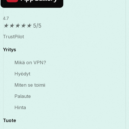
4.7
★
★
★
★
★
5/5
TrustPilot
Yritys
Mikä on VPN?
Hyödyt
Miten se toimii
Palaute
Hinta
Tuote