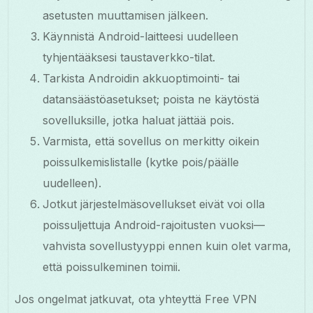
asetusten muuttamisen jälkeen.
Käynnistä Android-laitteesi uudelleen
tyhjentääksesi taustaverkko-tilat.
Tarkista Androidin akkuoptimointi- tai
datansäästöasetukset; poista ne käytöstä
sovelluksille, jotka haluat jättää pois.
Varmista, että sovellus on merkitty oikein
poissulkemislistalle (kytke pois/päälle
uudelleen).
Jotkut järjestelmäsovellukset eivät voi olla
poissuljettuja Android-rajoitusten vuoksi—
vahvista sovellustyyppi ennen kuin olet varma,
että poissulkeminen toimii.
Jos ongelmat jatkuvat, ota yhteyttä Free VPN