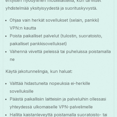
erityisen hyödyllinen mobiililaitteilla, kun tarvitset
yhdistelmää yksityisyydestä ja suorituskyvystä.
Ohjaa vain herkät sovellukset (selain, pankki)
VPN:n kautta
Poista paikalliset palvelut (tulostin, suoratoisto,
paikalliset pankkisovellukset)
Vähennä viivettä peleissä tai puheluissa poistamalla
ne
Käytä jakotunnelingia, kun haluat:
Välttää hidastuneita nopeuksia ei-herkille
sovelluksille
Päästä paikallisiin laitteisiin ja palveluihin ollessasi
yhteydessä ulkomaiselle VPN-palvelimelle
Hallita kaistanleveyttä poistamalla suoratoisto- tai