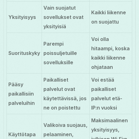
Vain suojatut
Kaikki liikenne
Yksityisyys
sovellukset ovat
on suojattu
yksityisiä
Voi olla
Parempi
hitaampi, koska
Suorituskyky
poissuljetuille
kaikki liikenne
sovelluksille
ohjataan
Paikalliset
Voi estää
Pääsy
palvelut ovat
paikalliset
paikallisiin
käytettävissä, jos
palvelut etä-
palveluihin
ne on poistettu
IP:n vuoksi
Maksimaalinen
Valikoiva suojaus,
yksityisyys,
Käyttötapa
pelaaminen,
julkisen Wi‑Fi:n