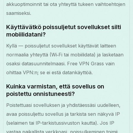
akkuoptimoinnit tai ota yhteyttä tukeen vaihtoehtojen
saamiseksi.
Käyttävätkö poissuljetut sovellukset silti
mobiilidatani?
Kyllä — poissuljetut sovellukset käyttävät laitteen
normaalia yhteyttä (Wi‑Fi tai mobiilidata) ja lasketaan
osaksi datasuunnitelmaasi. Free VPN Grass vain
ohittaa VPN:n; se ei estä datankäyttöä.
Kuinka varmistan, että sovellus on
poistettu onnistuneesti?
Poistettuasi sovelluksen ja yhdistäessäsi uudelleen,
avaa poissuljettu sovellus ja tarkista sen näkyvä IP
(selaimen tai IP-tarkistussivuston kautta). Jos IP
vastaa paikallista verkkoasi, poissulkeminen toimii.