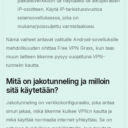
paikallisverkkoon tai näyttääkö se alkuperäisen
IP-osoitteen. Käytä IP-tarkistussivustoa
selainsovelluksessa, joka on
mukana/poissuljettu varmistaaksesi.
Nämä vaiheet antavat valituille Android-sovelluksille
mahdollisuuden ohittaa Free VPN Grass, kun taas
muun laitteen liikenne pysyy suojattuna VPN-
tunnelin kautta.
Mitä on jakotunneling ja milloin
sitä käytetään?
Jakotunneling on verkkokonfiguraatio, joka antaa
sinun jakaa, mikä liikenne kulkee VPN:n kautta ja
mikä käyttää normaalia internet-yhteyttäsi. Se on