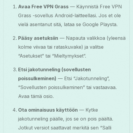
Avaa Free VPN Grass
— Käynnistä Free VPN
Grass -sovellus Android-laitteellasi. Jos et ole
vielä asentanut sitä, lataa se Google Playsta.
Pääsy asetuksiin
— Napauta valikkoa (yleensä
kolme viivaa tai rataskuvake) ja valitse
“Asetukset” tai “Mieltymykset”.
Etsi jakotunneling (sovellusten
poissulkeminen)
— Etsi “Jakotunneling”,
“Sovellusten poissulkeminen” tai vastaavaa.
Avaa tämä osio.
Ota ominaisuus käyttöön
— Kytke
jakotunneling päälle, jos se on pois päältä.
Jotkut versiot saattavat merkitä sen “Salli