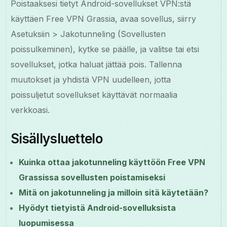
Poistaaksesi tietyt Android-sovellukset VPN:stä
käyttäen Free VPN Grassia, avaa sovellus, siirry
Asetuksiin > Jakotunneling (Sovellusten
poissulkeminen), kytke se päälle, ja valitse tai etsi
sovellukset, jotka haluat jättää pois. Tallenna
muutokset ja yhdistä VPN uudelleen, jotta
poissuljetut sovellukset käyttävät normaalia
verkkoasi.
Sisällysluettelo
Kuinka ottaa jakotunneling käyttöön Free VPN
Grassissa sovellusten poistamiseksi
Mitä on jakotunneling ja milloin sitä käytetään?
Hyödyt tietyistä Android-sovelluksista
luopumisessa