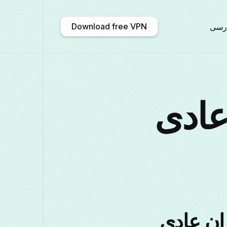
Download free VPN
رسی
አማርኛ
Shqip
Afrikaans
Engl
عادی
文 (中国)
Català
ဗမာစာ
Българ
Deutsch
ქართული
Galego
Franç
Қазақ тілі
ಕನ್ನಡ
日本語
Ital
ران عادی