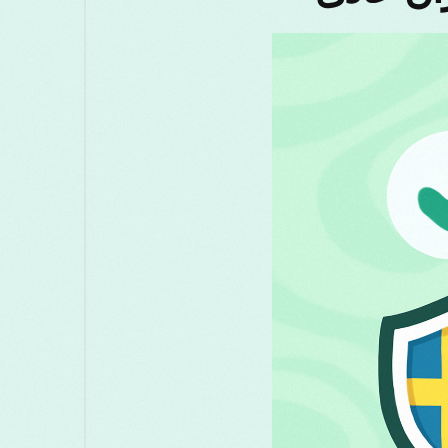
मराठी
മലയാളം
Melayu
Македон
සිංහල
Српски
Русский
Rom
Türkçe
ไทย
తె