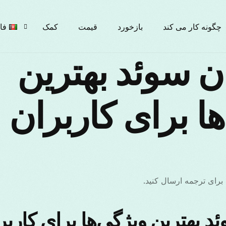
چگونه کار می کند
بازخورد
قیمت
کمک
فا
ان سوئد بهترین
ish
ها برای کاربران 
ски
ais
 برای ترجمه ارسال کنید.
iano
ئد بهترین ویژگی‌ها برای کارب