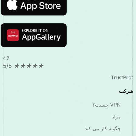
4.7
5/5
★
★
★
★
★
TrustPilot
شرکت
VPN چیست؟
مزایا
چگونه کار می کند