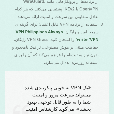
از برنامه‌ها از پروتکل‌هایی مانند WireGuard،
OpenVPN یا IKEv2 پشتیبانی می‌کنند که هر کدام
تعادل متفاوتی بین سرعت و امنیت ارائه می‌دهند.
استفاده از برنامه VPN قابل اعتماد: برای گزینه‌ای
سریع، امن و رایگان،
VPN Philippines Always
write ‘VPN’
را امتحان کنید. VPN Grass رایگان،
حفاظت مبتنی بر هوش مصنوعی، ترافیک نامحدود و
بدون نیاز به ثبت‌نام را فراهم می‌کند که آن را برای
استفاده روزمره ایده‌آل می‌سازد.
«یک VPN به خوبی پیکربندی شده
می‌تواند سرعت مرور و امنیت
شما را به طور قابل توجهی بهبود
بخشد»، می‌گوید کارشناس امنیت