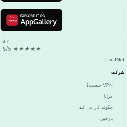
4.7
5/5
★
★
★
★
★
TrustPilot
شرکت
VPN چیست؟
مزایا
چگونه کار می کند
بازخورد