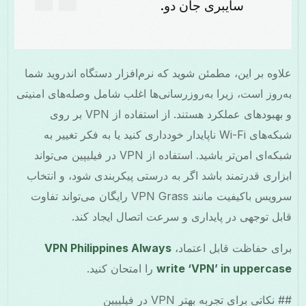
سایبری جان دو.
علاوه بر این، مطمئن شوید که نرم‌افزار دستگاه اندروید شما
به‌روز است، زیرا به‌روزرسانی‌ها اغلب شامل وصله‌های امنیتی
و بهبودهای عملکرد هستند. از استفاده از VPN بر روی
شبکه‌های Wi-Fi ناپایدار خودداری کنید یا به فکر تغییر به
شبکه‌ای امن‌تر باشید. استفاده از VPN در فیلیپین می‌تواند
ابزاری قدرتمند باشد اگر به درستی پیکربندی شود، و انتخاب
سرویس باکیفیت مانند VPN Grass رایگان می‌تواند تفاوت
قابل توجهی در پایداری و سرعت اتصال ایجاد کند.
برای حفاظت قابل اعتماد،
VPN Philippines Always
write ‘VPN’ in uppercase
را امتحان کنید.
## نکاتی برای تجربه بهتر VPN در فیلیپین