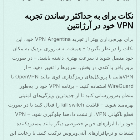
نکات برای به حداکثر رساندن تجربه
VPN خود در آرژانتین
برای بهره‌برداری بهتر از تجربه VPN Argentina خود، این
نکات را در نظر بگیرید: – همیشه به سروری نزدیک به مکان
خود متصل شوید تا سرعت بهتری داشته باشید. – در صورت
بروز بافر یا کندی در پخش، سرورها را تغییر دهید. – از
VPNهایی با پروتکل‌های رمزگذاری قوی مانند OpenVPN یا
WireGuard استفاده کنید. – برنامه VPN خود را به‌طور
منظم به‌روزرسانی کنید تا از جدیدترین ویژگی‌های امنیتی
بهره‌مند شوید. – قابلیت kill switch را فعال کنید تا در صورت
قطع ناگهانی VPN، از نشت داده‌ها جلوگیری شود. – VPN
خود را با ابزارهای حریم خصوصی دیگر مانند مسدودکننده
تبلیغات و نرم‌افزارهای آنتی‌ویروس ترکیب کنید. با رعایت این