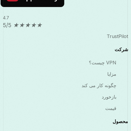
4.7
5/5
★
★
★
★
★
TrustPilot
شرکت
VPN چیست؟
مزایا
چگونه کار می کند
بازخورد
قیمت
محصول