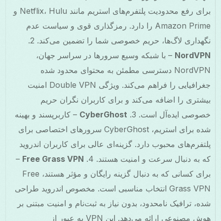
برای رفع محدودیت پلتفرم‌های استریم مانند Netflix، Hulu و
Amazon Prime را دارد. رمزگذاری قوی و سیاست عدم
نگهداری لاگ‌ها، حریم خصوصی شما را تضمین می‌کند. 2.
NordVPN
– با شبکه وسیع سرورها در سراسر جهان،
NordVPN دسترسی مطمئن به محتوای محدود شده
جغرافیایی را فراهم می‌کند. ویژگی Double VPN امنیت
بیشتری را اضافه می‌کند و برای کاربران نگران حریم
خصوصی ایده‌آل است. 3.
CyberGhost
– کاربرپسند و بهینه
شده برای استریم، CyberGhost سرورهای اختصاصی برای
پلتفرم‌های محبوب دارد. گزینه‌ای عالی برای کاربران اندروید
که به دنبال سرعت و امنیت هستند. 4.
Free Grass VPN
–
برای کسانی که به دنبال گزینه رایگان و مؤثر هستند، Free
Grass VPN انتخاب مناسبی است. مخصوص اندروید طراحی
شده، ترافیک نامحدود، بدون نیاز به ثبت‌نام و امنیت مبتنی بر
هوش مصنوعی ارائه می‌دهد. این VPN به عبور از