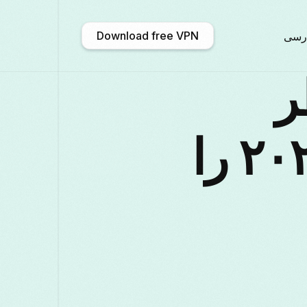
Download free VPN
رسی
VP قطر
አማርኛ
Shqip
Afrikaans
Engl
برای اندروید در سال ۲۰۲۵ را
文 (中国)
Català
ဗမာစာ
Българ
Deutsch
ქართული
Galego
Franç
Қазақ тілі
ಕನ್ನಡ
日本語
Ital