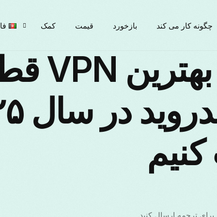
چگونه کار می کند
بازخورد
قیمت
کمک
فا
چگونه بهترین N
ish
ски
کنیم
ais
iano
 برای ترجمه ارسال کنید.