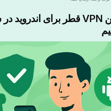
ски
ână
یم
లుగు