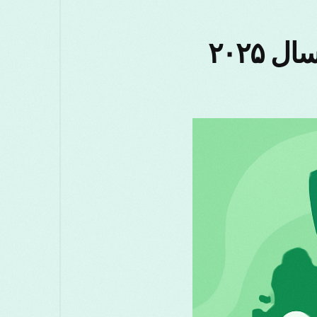
मराठी
മലയാളം
Melayu
Македон
چگونه بهترین VPN قطر برای اندروید در سال ۲۰۲۵
සිංහල
Српски
Русский
Rom
Türkçe
ไทย
తె