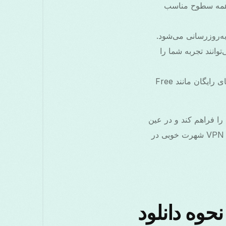
ای همه سطوح مناسب
 مانند kill switch، split tunneling و امنیت مبتنی بر AI می‌توانند تجربه شما را
: در حالی که VPNهای پریمیوم امکانات پیشرفته‌ای دارند، گزینه‌های رایگان مانند Free
ن‌المللی را فراهم کند و در عین
حال استانداردهای امنیتی بالا را حفظ کند. همیشه نظرات را بخوانید و بررسی کنید که ارائه‌دهنده VPN شهرت خوبی در