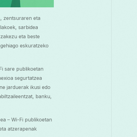
, zentsuraren eta
lakoek, sarbidea
ezakezu eta beste
m gehiago eskuratzeko
i sare publikoetan
nexioa segurtatzea
ne jarduerak ikusi edo
biltzaileentzat, banku,
ea – Wi-Fi publikoetan
eta atzerapenak