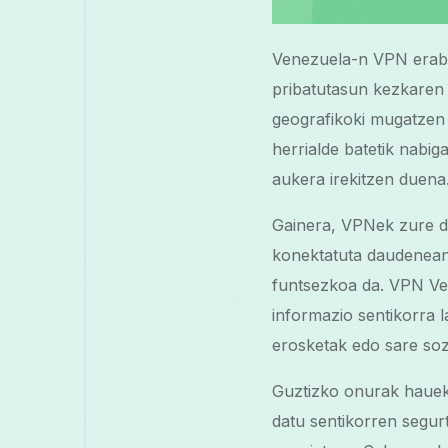
Venezuela-n VPN erabi
pribatutasun kezkaren 
geografikoki mugatzen 
herrialde batetik nabi
aukera irekitzen duena
Gainera, VPNek zure da
konektatuta daudenean
funtsezkoa da. VPN Ven
informazio sentikorra l
erosketak edo sare sozi
Guztizko onurak hauek 
datu sentikorren segu