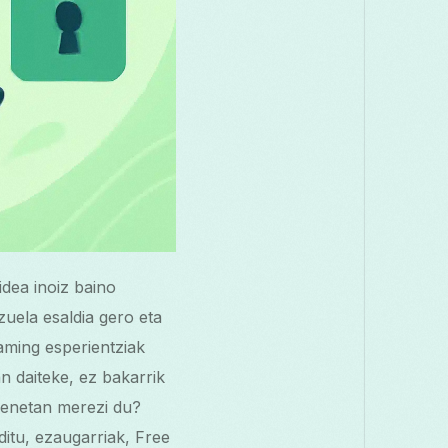
dea inoiz baino
uela esaldia gero eta
aming esperientziak
n daiteke, ez bakarrik
benetan merezi du?
itu, ezaugarriak, Free