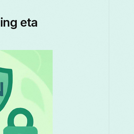
Македонски
Melayu
മലയാളം
ing eta
Română
Русский
Српски
ස
తెలుగు
ไทย