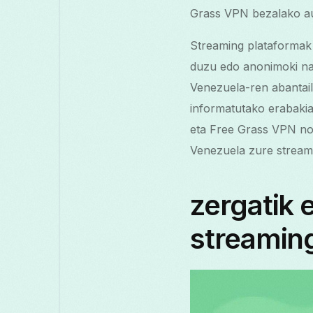
Grass VPN bezalako auk
Streaming plataformak 
duzu edo anonimoki na
Venezuela-ren abantail
informatutako erabakia
eta Free Grass VPN nol
Venezuela zure stream
zergatik 
streaming