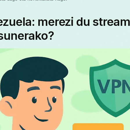
zuela: merezi du stream
asunerako?