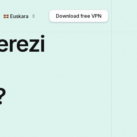
Download free VPN
Euskara
erezi
English
Afrikaans
Shqip
አማ
Български
ဗမာစာ
Català
中
?
Français
Galego
ქართული
Deu
Italiano
日本語
ಕನ್ನಡ
Қазақ т