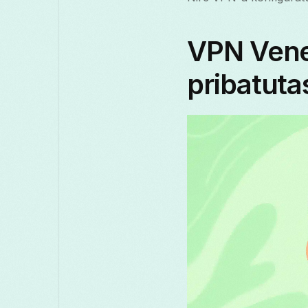
VPN Vene
pribatut