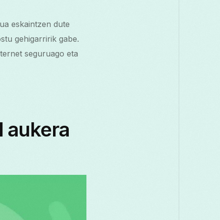
ua eskaintzen dute
tu gehigarririk gabe.
nternet seguruago eta
 aukera