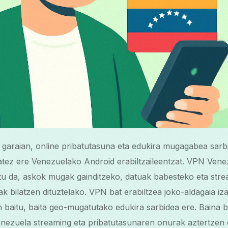
 garaian, online pribatutasuna eta edukira mugagabea sarbi
atez ere Venezuelako Android erabiltzaileentzat. VPN Venez
tu da, askok mugak gainditzeko, datuak babesteko eta stre
 bilatzen dituztelako. VPN bat erabiltzea joko-aldagaia iza
 baitu, baita geo-mugatutako edukira sarbidea ere. Baina 
ezuela streaming eta pribatutasunaren onurak aztertzen d