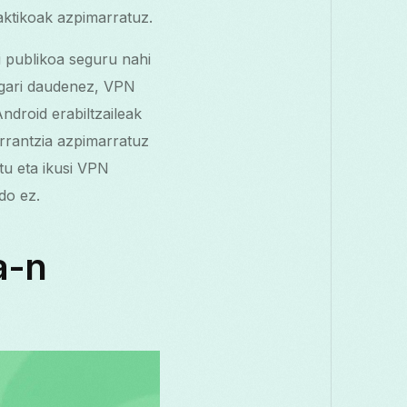
aktikoak azpimarratuz.
 publikoa seguru nahi
ugari daudenez, VPN
droid erabiltzaileak
rrantzia azpimarratuz
tu eta ikusi VPN
do ez.
a-n