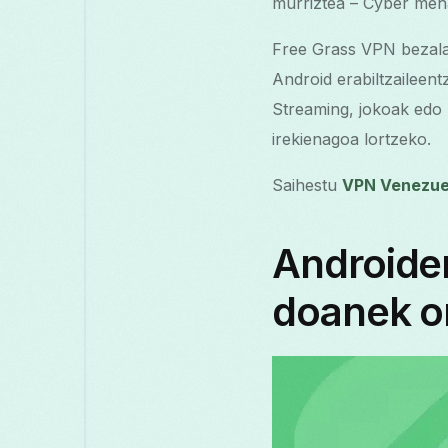
murriztea – Cyber meh
Free Grass VPN bezala
Android erabiltzaileen
Streaming, jokoak edo 
irekienagoa lortzeko.
Saihestu
VPN Venezue
Androide
doanek o