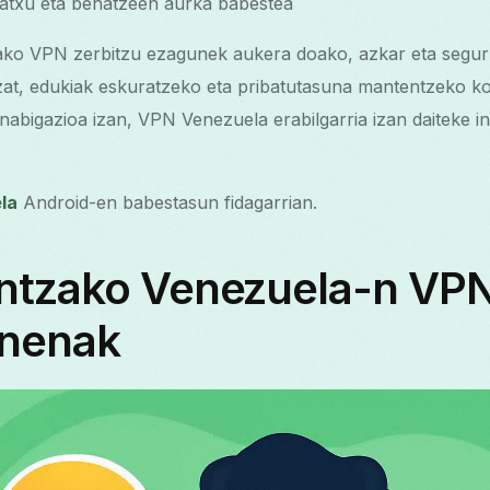
atxu eta behatzeen aurka babestea
ko VPN zerbitzu ezagunek aukera doako, azkar eta segur
tzat, edukiak eskuratzeko eta pribatutasuna mantentzeko kos
nabigazioa izan, VPN Venezuela erabilgarria izan daiteke i
la
Android-en babestasun fidagarrian.
ntzako Venezuela-n VPN
nenak