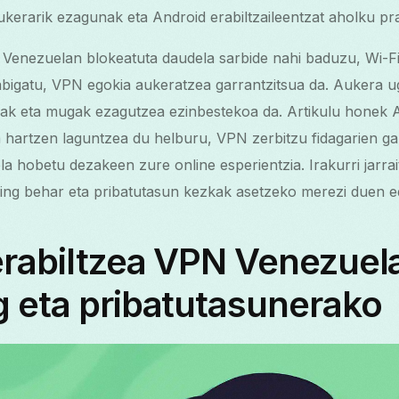
erarik ezagunak eta Android erabiltzaileentzat aholku pr
Venezuelan blokeatuta daudela sarbide nahi baduzu, Wi-Fi
bigatu, VPN egokia aukeratzea garrantzitsua da. Aukera 
ak eta mugak ezagutzea ezinbestekoa da. Artikulu honek An
 hartzen laguntzea du helburu, VPN zerbitzu fidagarien ga
a hobetu dezakeen zure online esperientzia. Irakurri jarrai
ing behar eta pribatutasun kezkak asetzeko merezi duen e
erabiltzea VPN Venezuel
 eta pribatutasunerako