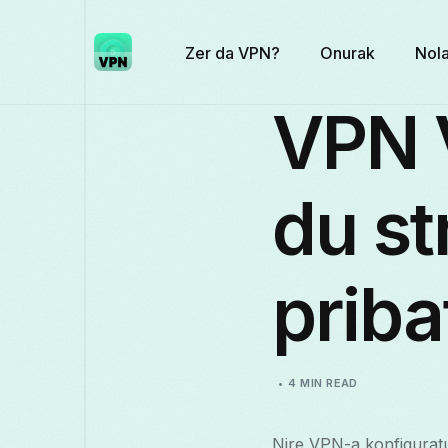
Zer da VPN?
Onurak
Nola
VPN 
du st
prib
4 MIN READ
Nire VPN-a konfiguratu