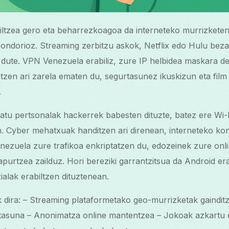
ltzea gero eta beharrezkoagoa da interneteko murrizketen
ondorioz. Streaming zerbitzu askok, Netflix edo Hulu beza
dute. VPN Venezuela erabiliz, zure IP helbidea maskara d
gatzen ari zarela ematen du, segurtasunez ikuskizun eta fil
.
tu pertsonalak hackerrek babesten dituzte, batez ere Wi-F
. Cyber mehatxuak handitzen ari direnean, interneteko ko
ezuela zure trafikoa enkriptatzen du, edozeinek zure onli
apurtzea zailduz. Hori bereziki garrantzitsua da Android era
alak erabiltzen dituztenean.
dira: – Streaming plataformetako geo-murrizketak gainditz
rtasuna – Anonimatza online mantentzea – Jokoak azkartu 