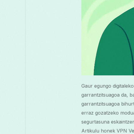
Gaur egungo digitaleko
garrantzitsuagoa da, b
garrantzitsuagoa bihur
erraz gozatzeko moduak
segurtasuna eskaintzen
Artikulu honek VPN Ven