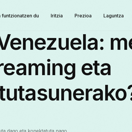
 funtzionatzen du
Iritzia
Prezioa
Laguntza
Venezuela: m
reaming eta
atutasunerako
ta dago eta konektatuta nago.