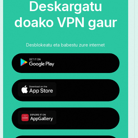
Deskargatu
doako VPN gaur
Desblokeatu eta babestu zure internet