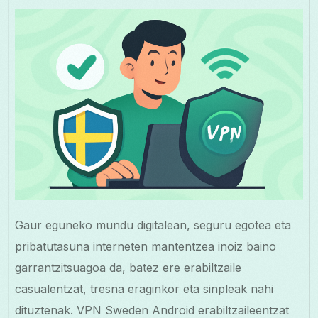
Gaur eguneko mundu digitalean, seguru egotea eta
pribatutasuna interneten mantentzea inoiz baino
garrantzitsuagoa da, batez ere erabiltzaile
casualentzat, tresna eraginkor eta sinpleak nahi
dituztenak. VPN Sweden Android erabiltzaileentzat