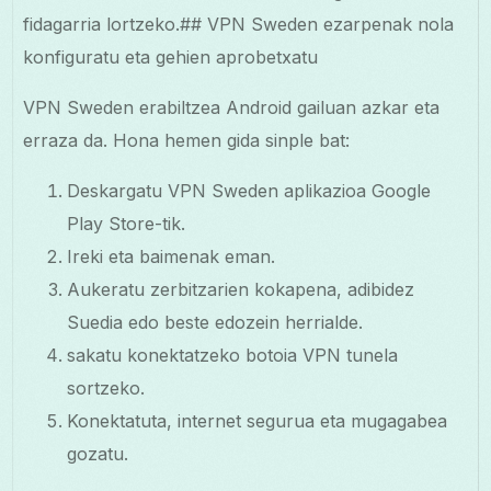
fidagarria lortzeko.## VPN Sweden ezarpenak nola
konfiguratu eta gehien aprobetxatu
VPN Sweden erabiltzea Android gailuan azkar eta
erraza da. Hona hemen gida sinple bat:
Deskargatu VPN Sweden aplikazioa Google
Play Store-tik.
Ireki eta baimenak eman.
Aukeratu zerbitzarien kokapena, adibidez
Suedia edo beste edozein herrialde.
sakatu konektatzeko botoia VPN tunela
sortzeko.
Konektatuta, internet segurua eta mugagabea
gozatu.