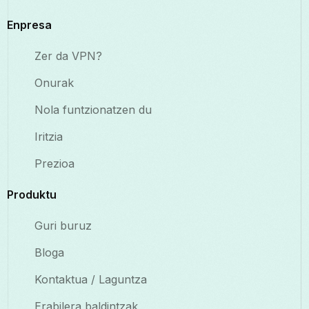
Enpresa
Zer da VPN?
Onurak
Nola funtzionatzen du
Iritzia
Prezioa
Produktu
Guri buruz
Bloga
Kontaktua / Laguntza
Erabilera baldintzak