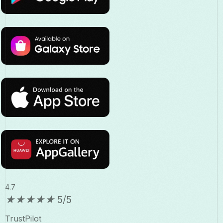
4.7
★
★
★
★
★
5/5
TrustPilot