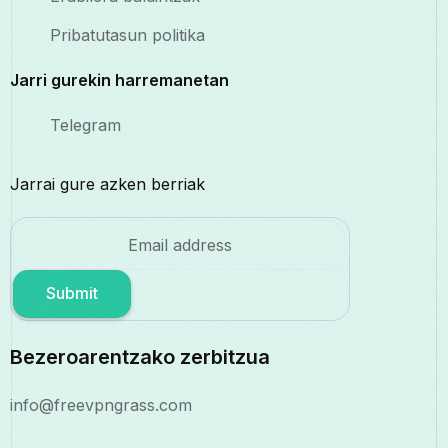
Pribatutasun politika
Jarri gurekin harremanetan
Telegram
Jarrai gure azken berriak
Submit
Bezeroarentzako zerbitzua
info@freevpngrass.com