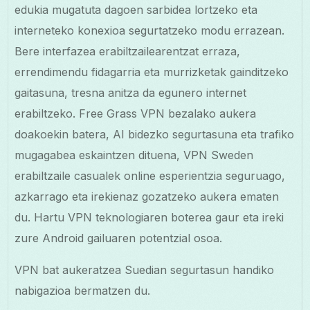
edukia mugatuta dagoen sarbidea lortzeko eta
interneteko konexioa segurtatzeko modu errazean.
Bere interfazea erabiltzailearentzat erraza,
errendimendu fidagarria eta murrizketak gainditzeko
gaitasuna, tresna anitza da egunero internet
erabiltzeko. Free Grass VPN bezalako aukera
doakoekin batera, AI bidezko segurtasuna eta trafiko
mugagabea eskaintzen dituena, VPN Sweden
erabiltzaile casualek online esperientzia seguruago,
azkarrago eta irekienaz gozatzeko aukera ematen
du. Hartu VPN teknologiaren boterea gaur eta ireki
zure Android gailuaren potentzial osoa.
VPN bat aukeratzea Suedian segurtasun handiko
nabigazioa bermatzen du.