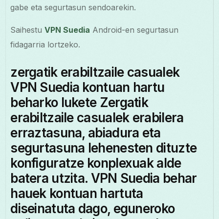
gabe eta segurtasun sendoarekin.
Saihestu
VPN Suedia
Android-en segurtasun
fidagarria lortzeko.
zergatik erabiltzaile casualek
VPN Suedia kontuan hartu
beharko lukete Zergatik
erabiltzaile casualek erabilera
erraztasuna, abiadura eta
segurtasuna lehenesten dituzte
konfiguratze konplexuak alde
batera utzita. VPN Suedia behar
hauek kontuan hartuta
diseinatuta dago, eguneroko