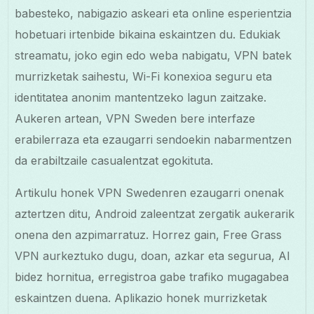
babesteko, nabigazio askeari eta online esperientzia
hobetuari irtenbide bikaina eskaintzen du. Edukiak
streamatu, joko egin edo weba nabigatu, VPN batek
murrizketak saihestu, Wi-Fi konexioa seguru eta
identitatea anonim mantentzeko lagun zaitzake.
Aukeren artean, VPN Sweden bere interfaze
erabilerraza eta ezaugarri sendoekin nabarmentzen
da erabiltzaile casualentzat egokituta.
Artikulu honek VPN Swedenren ezaugarri onenak
aztertzen ditu, Android zaleentzat zergatik aukerarik
onena den azpimarratuz. Horrez gain, Free Grass
VPN aurkeztuko dugu, doan, azkar eta segurua, AI
bidez hornitua, erregistroa gabe trafiko mugagabea
eskaintzen duena. Aplikazio honek murrizketak