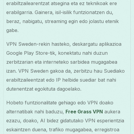
erabiltzailearentzat atsegina eta ez teknikoak ere
erabilgarria. Gainera, isil-isilik funtzionatzen du,
beraz, nabigatu, streaming egin edo jolastu etenik
gabe.
VPN Sweden-rekin hasteko, deskargatu aplikazioa
Google Play Store-tik, konektatu nahi duzun
zerbitzarian eta interneteko sarbidea mugagabea
izan. VPN Sweden gakoa da, zerbitzu hau Suediako
erabiltzaileentzat edo IP helbide suediar bat nahi
dutenentzat egokituta dagoelako.
Hobeto funtzionalitate gehiago edo VPN doako
alternatibak nahi baduzu,
Free Grass VPN
aukera
ezazu, doako, AI bidez gidatutako VPN esperientzia
eskaintzen duena, trafiko mugagabea, erregistroa