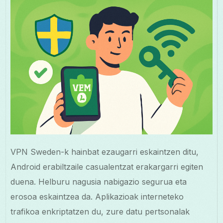
VPN Sweden-k hainbat ezaugarri eskaintzen ditu,
Android erabiltzaile casualentzat erakargarri egiten
duena. Helburu nagusia nabigazio segurua eta
erosoa eskaintzea da. Aplikazioak interneteko
trafikoa enkriptatzen du, zure datu pertsonalak