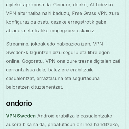
egiteko aproposa da. Gainera, doako, AI bidezko
VPN alternatiba nahi baduzu, Free Grass VPN zure
konfigurazioa osatu dezake erregistrotik gabe
abiadura eta trafiko mugagabea eskainiz.
Streaming, jokoak edo nabigazioa izan, VPN
Sweden-k laguntzen dizu seguru eta libre egon
online. Gogoratu, VPN ona zure tresna digitalen zati
garrantzitsua dela, batez ere erabiltzaile
casualentzat, erraztasuna eta segurtasuna
baloratzen dituztenentzat.
ondorio
VPN Sweden
Android erabiltzaile casualentzako
aukera bikaina da, pribatutasun onlinea handitzeko,