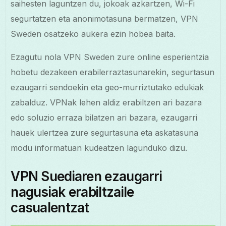
saihesten laguntzen du, jokoak azkartzen, Wi-Fi
segurtatzen eta anonimotasuna bermatzen, VPN
Sweden osatzeko aukera ezin hobea baita.
Ezagutu nola VPN Sweden zure online esperientzia
hobetu dezakeen erabilerraztasunarekin, segurtasun
ezaugarri sendoekin eta geo-murriztutako edukiak
zabalduz. VPNak lehen aldiz erabiltzen ari bazara
edo soluzio erraza bilatzen ari bazara, ezaugarri
hauek ulertzea zure segurtasuna eta askatasuna
modu informatuan kudeatzen lagunduko dizu.
VPN Suediaren ezaugarri
nagusiak erabiltzaile
casualentzat