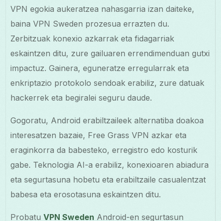
VPN egokia aukeratzea nahasgarria izan daiteke,
baina VPN Sweden prozesua errazten du.
Zerbitzuak konexio azkarrak eta fidagarriak
eskaintzen ditu, zure gailuaren errendimenduan gutxi
impactuz. Gainera, eguneratze erregularrak eta
enkriptazio protokolo sendoak erabiliz, zure datuak
hackerrek eta begiralei seguru daude.
Gogoratu, Android erabiltzaileek alternatiba doakoa
interesatzen bazaie, Free Grass VPN azkar eta
eraginkorra da babesteko, erregistro edo kosturik
gabe. Teknologia AI-a erabiliz, konexioaren abiadura
eta segurtasuna hobetu eta erabiltzaile casualentzat
babesa eta erosotasuna eskaintzen ditu.
Probatu
VPN Sweden
Android-en segurtasun