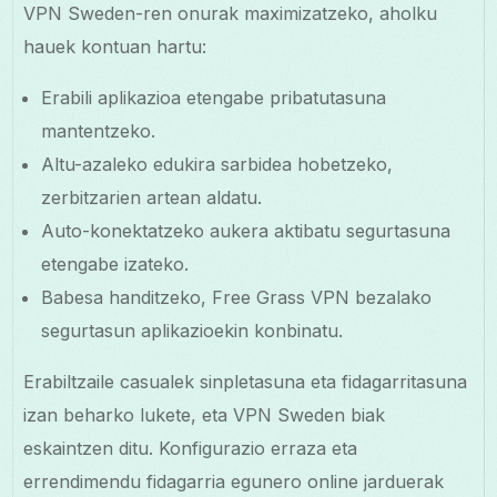
VPN Sweden-ren onurak maximizatzeko, aholku
hauek kontuan hartu:
Erabili aplikazioa etengabe pribatutasuna
mantentzeko.
Altu-azaleko edukira sarbidea hobetzeko,
zerbitzarien artean aldatu.
Auto-konektatzeko aukera aktibatu segurtasuna
etengabe izateko.
Babesa handitzeko, Free Grass VPN bezalako
segurtasun aplikazioekin konbinatu.
Erabiltzaile casualek sinpletasuna eta fidagarritasuna
izan beharko lukete, eta VPN Sweden biak
eskaintzen ditu. Konfigurazio erraza eta
errendimendu fidagarria egunero online jarduerak