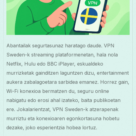
Abantailak segurtasunaz haratago daude. VPN
Sweden-k streaming plataformenetan, hala nola
Netflix, Hulu edo BBC iPlayer, eskualdeko
murrizketak gainditzen laguntzen dizu, entertainment
aukera zabalagoetara sarbidea emanez. Horrez gain,
Wi-Fi konexioa bermatzen du, seguru online
nabigatu edo erosi ahal izateko, baita publikoetan
ere. Jokalarientzat, VPN Sweden-k atzerapenak
murriztu eta konexioaren egonkortasuna hobetu
dezake, joko esperientzia hobea lortuz.