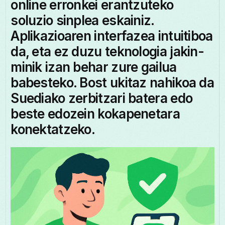
online erronkei erantzuteko
soluzio sinplea eskainiz.
Aplikazioaren interfazea intuitiboa
da, eta ez duzu teknologia jakin-
minik izan behar zure gailua
babesteko. Bost ukitaz nahikoa da
Suediako zerbitzari batera edo
beste edozein kokapenetara
konektatzeko.