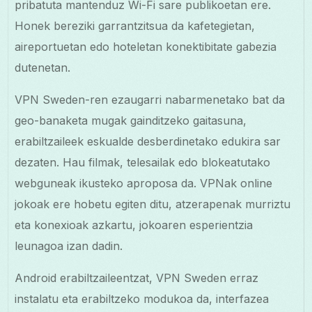
pribatuta mantenduz Wi-Fi sare publikoetan ere.
Honek bereziki garrantzitsua da kafetegietan,
aireportuetan edo hoteletan konektibitate gabezia
dutenetan.
VPN Sweden-ren ezaugarri nabarmenetako bat da
geo-banaketa mugak gainditzeko gaitasuna,
erabiltzaileek eskualde desberdinetako edukira sar
dezaten. Hau filmak, telesailak edo blokeatutako
webguneak ikusteko aproposa da. VPNak online
jokoak ere hobetu egiten ditu, atzerapenak murriztu
eta konexioak azkartu, jokoaren esperientzia
leunagoa izan dadin.
Android erabiltzaileentzat, VPN Sweden erraz
instalatu eta erabiltzeko modukoa da, interfazea