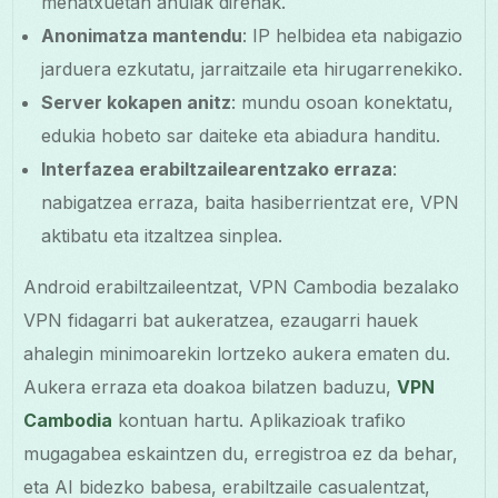
mehatxuetan ahulak direnak.
Anonimatza mantendu
: IP helbidea eta nabigazio
jarduera ezkutatu, jarraitzaile eta hirugarrenekiko.
Server kokapen anitz
: mundu osoan konektatu,
edukia hobeto sar daiteke eta abiadura handitu.
Interfazea erabiltzailearentzako erraza
:
nabigatzea erraza, baita hasiberrientzat ere, VPN
aktibatu eta itzaltzea sinplea.
Android erabiltzaileentzat, VPN Cambodia bezalako
VPN fidagarri bat aukeratzea, ezaugarri hauek
ahalegin minimoarekin lortzeko aukera ematen du.
Aukera erraza eta doakoa bilatzen baduzu,
VPN
Cambodia
kontuan hartu. Aplikazioak trafiko
mugagabea eskaintzen du, erregistroa ez da behar,
eta AI bidezko babesa, erabiltzaile casualentzat,