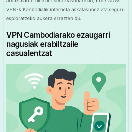
artifizialaren bidezko segurtasunarekin, Free Grass
VPN-k Kanbodiatik interneta askatasunez eta seguru
esploratzeko aukera errazten du.
VPN Cambodiarako ezaugarri
nagusiak erabiltzaile
casualentzat