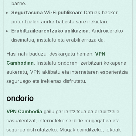
barne.
Segurtasuna Wi-Fi publikoan
: Datuak hacker
potentzialen aurka babestu sare irekietan.
Erabiltzailearentzako aplikazioa
: Androiderako
diseinatua, instalatu eta erabili erraza da.
Hasi nahi baduzu, deskargatu hemen:
VPN
Cambodian
. Instalatu ondoren, zerbitzari kokapena
aukeratu, VPN aktibatu eta internetaren esperientzia
seguruago eta irekienaz disfrutatu.
ondorio
VPN Cambodia
gailu garrantzitsua da erabiltzaile
casualentzat, interneteko sarbide mugagabea eta
segurua disfrutatzeko. Mugak gainditzeko, jokoak