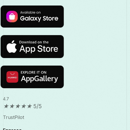
4.7
★
★
★
★
★
5/5
TrustPilot