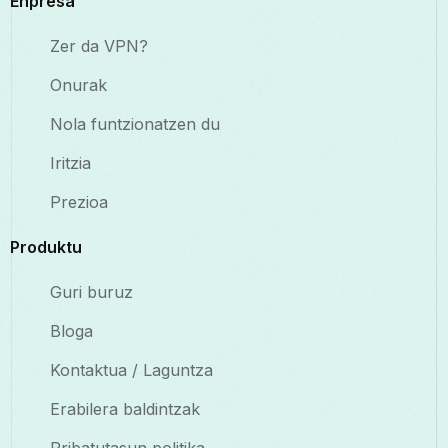
Enpresa
Zer da VPN?
Onurak
Nola funtzionatzen du
Iritzia
Prezioa
Produktu
Guri buruz
Bloga
Kontaktua / Laguntza
Erabilera baldintzak