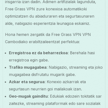
irisgarria izan dadin. Adimen artifizialak lagunduta,
Free Grass VPN zure konexioa automatikoki
optimizatzen du abiaduraren eta segurtasunaren
alde, nabigazio esperientzia leunagoa eskainiz.
Hona hemen zergatik da Free Grass VPN VPN
Cambodiako erabiltzaileentzat perfektua:
Erregistroa ez da beharrezkoa
: Berehala hasi
erregistroa egin gabe.
Trafiko mugagabea
: Nabigazio, streaming eta joko
mugagabea disfrutatu mugarik gabe.
Azkar eta segurua
: Konexio azkarrak eta
segurtasun neurrien goi mailakoak izan.
Geo-mugak gainditu
: Edukiak edozein tokitatik sar
zaitezke, streaming plataformak edo sare sozialak