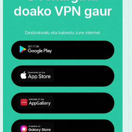
doako VPN gaur
Desblokeatu eta babestu zure internet