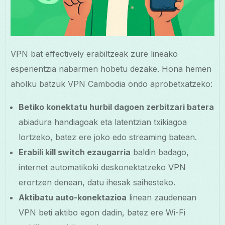
VPN bat effectively erabiltzeak zure lineako
esperientzia nabarmen hobetu dezake. Hona hemen
aholku batzuk VPN Cambodia ondo aprobetxatzeko:
Betiko konektatu hurbil dagoen zerbitzari batera
abiadura handiagoak eta latentzian txikiagoa
lortzeko, batez ere joko edo streaming batean.
Erabili kill switch ezaugarria
baldin badago,
internet automatikoki deskonektatzeko VPN
erortzen denean, datu ihesak saihesteko.
Aktibatu auto-konektazioa
linean zaudenean
VPN beti aktibo egon dadin, batez ere Wi-Fi