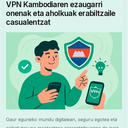
VPN Kambodiaren ezaugarri
onenak eta aholkuak erabiltzaile
casualentzat
Gaur eguneko mundu digitalean, seguru egotea eta