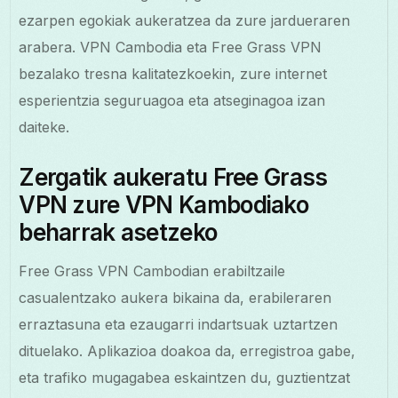
ezarpen egokiak aukeratzea da zure jardueraren
arabera. VPN Cambodia eta Free Grass VPN
bezalako tresna kalitatezkoekin, zure internet
esperientzia seguruagoa eta atseginagoa izan
daiteke.
Zergatik aukeratu Free Grass
VPN zure VPN Kambodiako
beharrak asetzeko
Free Grass VPN Cambodian erabiltzaile
casualentzako aukera bikaina da, erabileraren
erraztasuna eta ezaugarri indartsuak uztartzen
dituelako. Aplikazioa doakoa da, erregistroa gabe,
eta trafiko mugagabea eskaintzen du, guztientzat