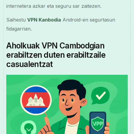
internetera azkar eta seguru sar zaitezen.
Saihestu
VPN Kanbodia
Android-en segurtasun
fidagarrian.
Aholkuak VPN Cambodgian
erabiltzen duten erabiltzaile
casualentzat