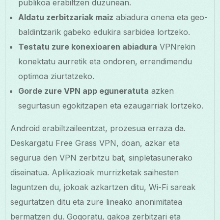
publikoa erabiltzen duzunean.
Aldatu zerbitzariak maiz
abiadura onena eta geo-
baldintzarik gabeko edukira sarbidea lortzeko.
Testatu zure konexioaren abiadura
VPNrekin
konektatu aurretik eta ondoren, errendimendu
optimoa ziurtatzeko.
Gorde zure VPN app eguneratuta
azken
segurtasun egokitzapen eta ezaugarriak lortzeko.
Android erabiltzaileentzat, prozesua erraza da.
Deskargatu Free Grass VPN, doan, azkar eta
segurua den VPN zerbitzu bat, sinpletasunerako
diseinatua. Aplikazioak murrizketak saihesten
laguntzen du, jokoak azkartzen ditu, Wi-Fi sareak
segurtatzen ditu eta zure lineako anonimitatea
bermatzen du. Gogoratu, gakoa zerbitzari eta