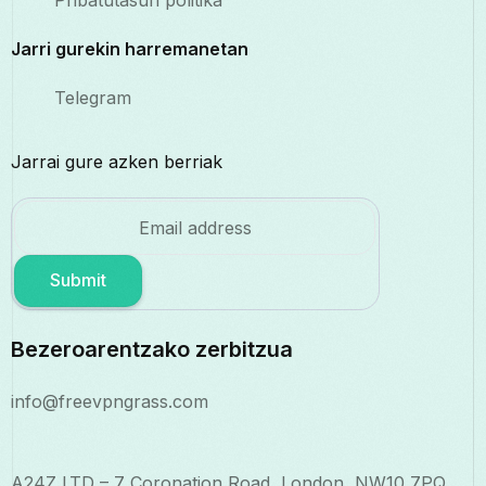
Pribatutasun politika
Jarri gurekin harremanetan
Telegram
Jarrai gure azken berriak
Submit
Bezeroarentzako zerbitzua
info@freevpngrass.com
A24Z LTD – 7 Coronation Road, London, NW10 7PQ,