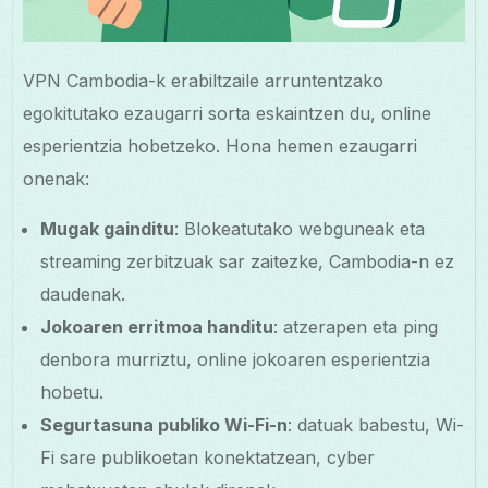
VPN Cambodia-k erabiltzaile arruntentzako
egokitutako ezaugarri sorta eskaintzen du, online
esperientzia hobetzeko. Hona hemen ezaugarri
onenak:
Mugak gainditu
: Blokeatutako webguneak eta
streaming zerbitzuak sar zaitezke, Cambodia-n ez
daudenak.
Jokoaren erritmoa handitu
: atzerapen eta ping
denbora murriztu, online jokoaren esperientzia
hobetu.
Segurtasuna publiko Wi-Fi-n
: datuak babestu, Wi-
Fi sare publikoetan konektatzean, cyber