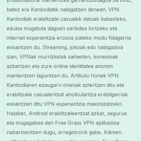
pribatutasuna mantentzea garrantzitsuagoa da inoiz,
batez ere Kanbodiatik nabigatzen denean. VPN
Kanbodiak erabiltzaile casualek datuak babesteko,
edukia mugatuta dagoen sarbidea lortzeko eta
internet esperientzia erosoa izateko modu fidagarria
eskaintzen du. Streaming, jokoak edo nabigazioa
izan, VPNak murrizketak saihesten, konexioak
azkartzen eta zure online identitatea anonim
mantentzen laguntzen du. Artikulu honek VPN
Kanbodiaren ezaugarri onenak aztertzen ditu eta
erabiltzaile casualentzat aholkularitza erabilgarriak
eskaintzen ditu VPN esperientzia maximizatzeko.
Halaber, Android erabiltzaileentzat azkar, segurua
eta mugagabea den Free Grass VPN aplikazioa
nabarmentzen dugu, erregistrorik gabe. Adimen