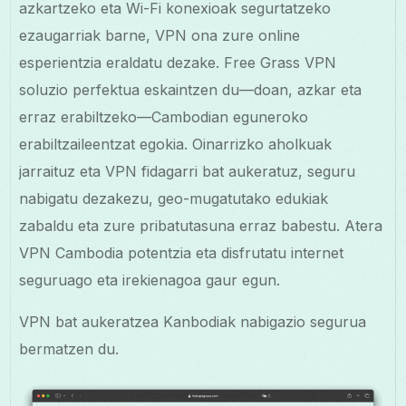
azkartzeko eta Wi-Fi konexioak segurtatzeko
ezaugarriak barne, VPN ona zure online
esperientzia eraldatu dezake. Free Grass VPN
soluzio perfektua eskaintzen du—doan, azkar eta
erraz erabiltzeko—Cambodian eguneroko
erabiltzaileentzat egokia. Oinarrizko aholkuak
jarraituz eta VPN fidagarri bat aukeratuz, seguru
nabigatu dezakezu, geo-mugatutako edukiak
zabaldu eta zure pribatutasuna erraz babestu. Atera
VPN Cambodia potentzia eta disfrutatu internet
seguruago eta irekienagoa gaur egun.
VPN bat aukeratzea Kanbodiak nabigazio segurua
bermatzen du.