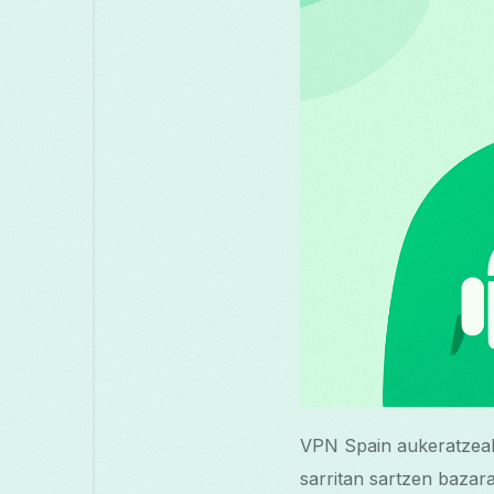
VPN Spain aukeratzeak 
sarritan sartzen bazar