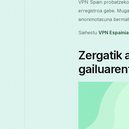
VPN Spain probatzek
erregistroa gabe. Muga
anonimotasuna bermatz
Saihestu
VPN Espainia
Zergatik 
gailuaren