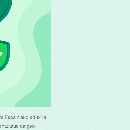
re Espainiako edukira
antzitsua da geo-