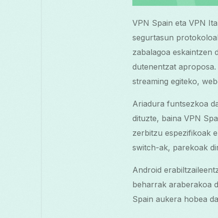
VPN Spain eta VPN Ital
segurtasun protokoloak
zabalagoa eskaintzen du
dutenentzat aproposa. B
streaming egiteko, web
Ariadura funtsezkoa da
dituzte, baina VPN Spa
zerbitzu espezifikoak e
switch-ak, parekoak di
Android erabiltzaileen
beharrak araberakoa da
Spain aukera hobea da.