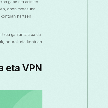
troa gabe eta adimen
atzen, anonimotasuna
y kontuan hartzen
rtzea garrantzitsua da
iak, onurak eta kontuan
a eta VPN