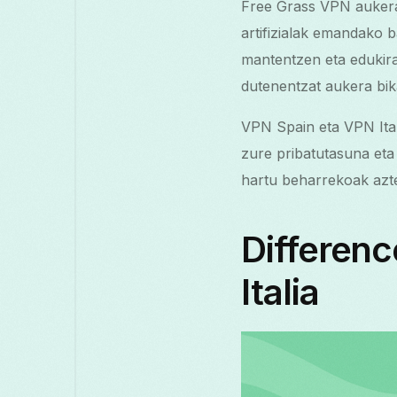
Free Grass VPN aukera
artifizialak emandako 
mantentzen eta edukira
dutenentzat aukera bik
VPN Spain eta VPN Ital
zure pribatutasuna eta
hartu beharrekoak azte
Differen
Italia