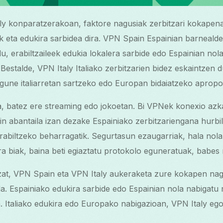
y konparatzerakoan, faktore nagusiak zerbitzari kokapena
 eta edukira sarbidea dira. VPN Spain Espainian barnealde
, erabiltzaileek edukia lokalera sarbide edo Espainian nol
estalde, VPN Italy Italiako zerbitzarien bidez eskaintzen du,
gune italiarretan sartzeko edo Europan bidaiatzeko apropo
, batez ere streaming edo jokoetan. Bi VPNek konexio azk
in abantaila izan dezake Espainiako zerbitzariengana hurbi
rabiltzeko beharragatik. Segurtasun ezaugarriak, hala nola e
ra biak, baina beti egiaztatu protokolo eguneratuak, bab
tzat, VPN Spain eta VPN Italy aukeraketa zure kokapen nag
. Espainiako edukira sarbide edo Espainian nola nabigatu
 Italiako edukira edo Europako nabigazioan, VPN Italy ego