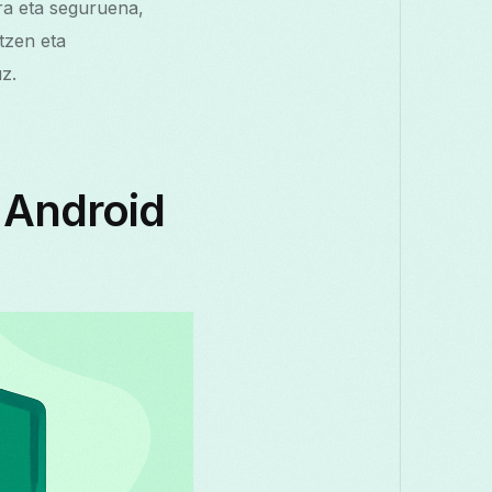
ra eta seguruena,
tzen eta
z.
 Android