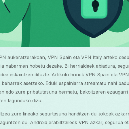
VPN aukeratzerakoan, VPN Spain eta VPN Italy arteko desb
zia nabarmen hobetu dezake. Bi herrialdeek abiadura, segu
dea eskaintzen dituzte. Artikulu honek VPN Spain eta VPN I
e beharrak asetzeko. Eduki espainiarra streamatu nahi ba
 izan edo zure pribatutasuna bermatu, bakoitzaren ezaugarr
zen lagunduko dizu.
iltzea zure lineako segurtasuna handitzen du, jokoak azkarr
laguntzen du. Android erabiltzaileek VPN azkar, segurua e