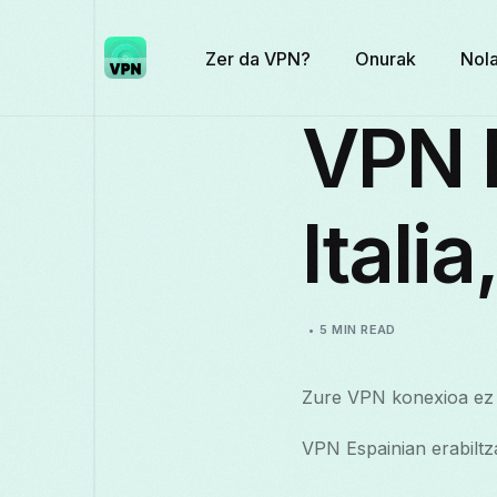
Zer da VPN?
Onurak
Nola
VPN 
Itali
5 MIN READ
Zure VPN konexioa ez d
VPN Espainian erabiltza