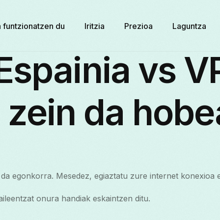
 funtzionatzen du
Iritzia
Prezioa
Laguntza
Espainia vs V
a, zein da hobe
a egonkorra. Mesedez, egiaztatu zure internet konexioa et
ileentzat onura handiak eskaintzen ditu.