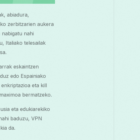
k, abiadura,
ko zerbitzarien aukera
a nabigatu nahi
 Italiako telesailak
sa.
arrak eskaintzen
lduz edo Espainiako
nkriptazioa eta kill
es maximoa bermatzeko.
usia eta edukiarekiko
 nahi baduzu, VPN
kia da.