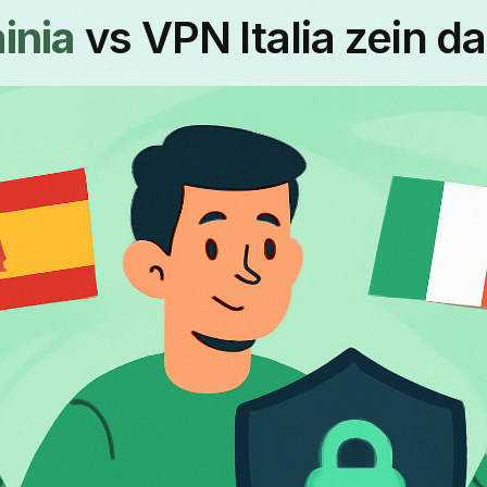
inia
vs VPN Italia zein d