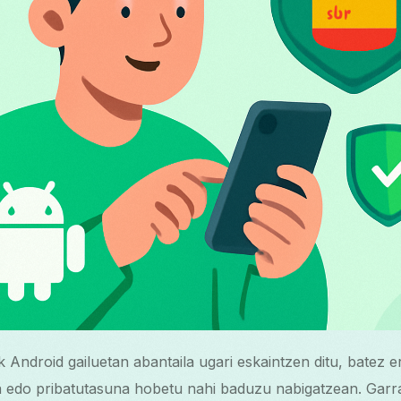
Android gailuetan abantaila ugari eskaintzen ditu, batez e
a edo pribatutasuna hobetu nahi baduzu nabigatzean. Garr