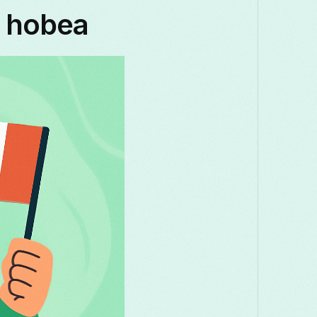
Македонски
Melayu
മലയാളം
a hobea
Română
Русский
Српски
ස
తెలుగు
ไทย