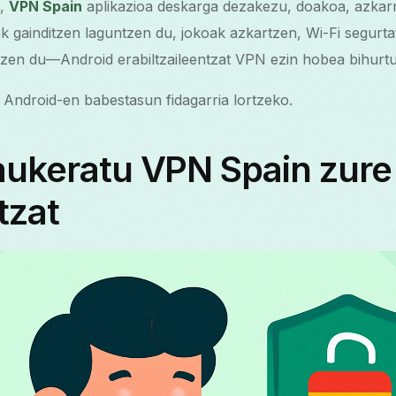
o,
VPN Spain
aplikazioa deskarga dezakezu, doakoa, azkar
k gainditzen laguntzen du, jokoak azkartzen, Wi-Fi segurta
en du—Android erabiltzaileentzat VPN ezin hobea bihurtu
Android-en babestasun fidagarria lortzeko.
aukeratu VPN Spain zure
tzat