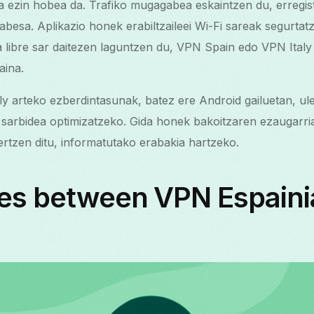
 ezin hobea da. Trafiko mugagabea eskaintzen du, erregis
babesa. Aplikazio honek erabiltzaileei Wi-Fi sareak segurt
 libre sar daitezen laguntzen du, VPN Spain edo VPN Ital
aina.
y arteko ezberdintasunak, batez ere Android gailuetan, ule
 sarbidea optimizatzeko. Gida honek bakoitzaren ezaugarr
rtzen ditu, informatutako erabakia hartzeko.
ces between VPN Espaini