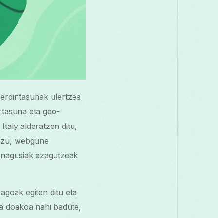
erdintasunak ulertzea
rtasuna eta geo-
taly alderatzen ditu,
duzu, webgune
i nagusiak ezagutzeak
agoak egiten ditu eta
ta doakoa nahi badute,