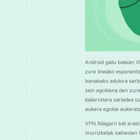
Android gailu batean 
zure lineako esperient
banakako edukira sarbi
zein egokiena den zur
italiarretara sarbidea
aukera egokia aukerat
VPN fidagarri bat erab
murrizketak saihesten 