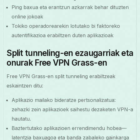
Ping baxua eta erantzun azkarrak behar dituzten
online jokoak
Tokiko operadorearekin lotutako bi faktoreko
autentifikazioa erabiltzen duten aplikazioak
Split tunneling-en ezaugarriak eta
onurak Free VPN Grass-en
Free VPN Grass-en split tunneling erabiltzeak
eskaintzen ditu:
Aplikazio mailako bideratze pertsonalizatua:
zehazki zein aplikazioek saihestu dezaketen VPN-a
hautatu.
Baztertutako aplikazioen errendimendu hobea—
latentzia baxuagoa eta banda zabaleko gainkarga