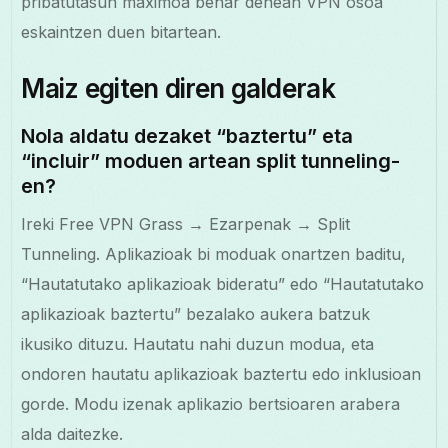
pribatutasun maximoa behar denean VPN osoa
eskaintzen duen bitartean.
Maiz egiten diren galderak
Nola aldatu dezaket “baztertu” eta
“incluir” moduen artean split tunneling-
en?
Ireki Free VPN Grass → Ezarpenak → Split
Tunneling. Aplikazioak bi moduak onartzen baditu,
“Hautatutako aplikazioak bideratu” edo “Hautatutako
aplikazioak baztertu” bezalako aukera batzuk
ikusiko dituzu. Hautatu nahi duzun modua, eta
ondoren hautatu aplikazioak baztertu edo inklusioan
gorde. Modu izenak aplikazio bertsioaren arabera
alda daitezke.