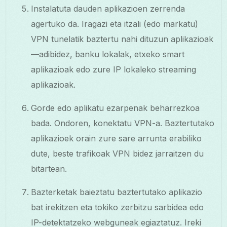
Instalatuta dauden aplikazioen zerrenda
agertuko da. Iragazi eta itzali (edo markatu)
VPN tunelatik baztertu nahi dituzun aplikazioak
—adibidez, banku lokalak, etxeko smart
aplikazioak edo zure IP lokaleko streaming
aplikazioak.
Gorde edo aplikatu ezarpenak beharrezkoa
bada. Ondoren, konektatu VPN-a. Baztertutako
aplikazioek orain zure sare arrunta erabiliko
dute, beste trafikoak VPN bidez jarraitzen du
bitartean.
Bazterketak baieztatu baztertutako aplikazio
bat irekitzen eta tokiko zerbitzu sarbidea edo
IP-detektatzeko webguneak egiaztatuz. Ireki