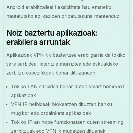
Android erabiltzaileei fleksibilitate hau emateko,
hautatutako aplikazioen pribatutasuna mantenduz.
Noiz baztertu aplikazioak:
erabilera arruntak
Aplikazioak VPN-tik baztertzea erabilgarria da tokiko
sare sarbidea, latentzia murriztea edo eskualdeko
zerbitzu espezifikoak behar dituzunean:
Tokiko LAN sarbidea behar duten smart home/IoT
aplikazioak
VPN IP helbideak blokeatzen dituzten banku
mugikor edo ordainketa aplikazioak
Tokiko IP-an hobe funtzionatzen duten streaming
zerbitzuak edo VPN-k mugatzen dituenak