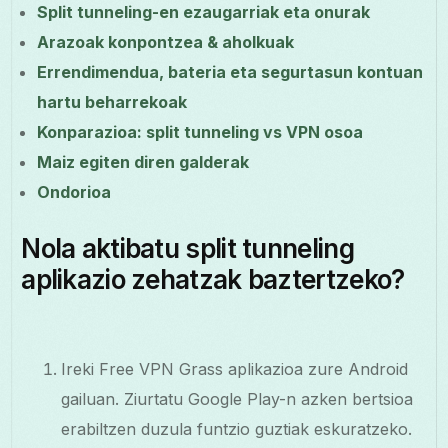
Split tunneling-en ezaugarriak eta onurak
Arazoak konpontzea & aholkuak
Errendimendua, bateria eta segurtasun kontuan
hartu beharrekoak
Konparazioa: split tunneling vs VPN osoa
Maiz egiten diren galderak
Ondorioa
Nola aktibatu split tunneling
aplikazio zehatzak baztertzeko?
Ireki Free VPN Grass aplikazioa zure Android
gailuan. Ziurtatu Google Play-n azken bertsioa
erabiltzen duzula funtzio guztiak eskuratzeko.