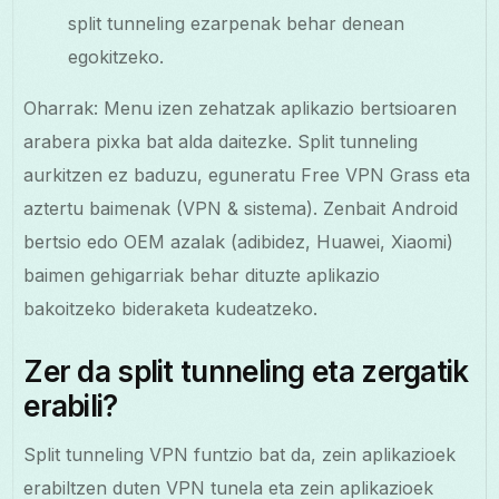
split tunneling ezarpenak behar denean
egokitzeko.
Oharrak: Menu izen zehatzak aplikazio bertsioaren
arabera pixka bat alda daitezke. Split tunneling
aurkitzen ez baduzu, eguneratu Free VPN Grass eta
aztertu baimenak (VPN & sistema). Zenbait Android
bertsio edo OEM azalak (adibidez, Huawei, Xiaomi)
baimen gehigarriak behar dituzte aplikazio
bakoitzeko bideraketa kudeatzeko.
Zer da split tunneling eta zergatik
erabili?
Split tunneling VPN funtzio bat da, zein aplikazioek
erabiltzen duten VPN tunela eta zein aplikazioek