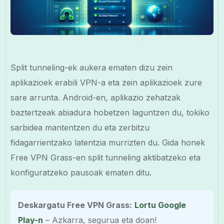
Split tunneling-ek aukera ematen dizu zein
aplikazioek erabili VPN-a eta zein aplikazioek zure
sare arrunta. Android-en, aplikazio zehatzak
baztertzeak abiadura hobetzen laguntzen du, tokiko
sarbidea mantentzen du eta zerbitzu
fidagarrientzako latentzia murrizten du. Gida honek
Free VPN Grass-en split tunneling aktibatzeko eta
konfiguratzeko pausoak ematen ditu.
Deskargatu Free VPN Grass:
Lortu Google
Play-n
– Azkarra, segurua eta doan!