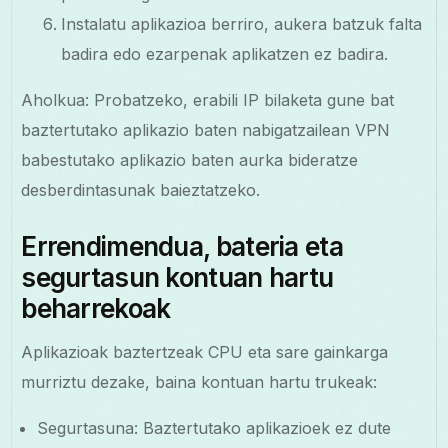
Instalatu aplikazioa berriro, aukera batzuk falta
badira edo ezarpenak aplikatzen ez badira.
Aholkua: Probatzeko, erabili IP bilaketa gune bat
baztertutako aplikazio baten nabigatzailean VPN
babestutako aplikazio baten aurka bideratze
desberdintasunak baieztatzeko.
Errendimendua, bateria eta
segurtasun kontuan hartu
beharrekoak
Aplikazioak baztertzeak CPU eta sare gainkarga
murriztu dezake, baina kontuan hartu trukeak:
Segurtasuna: Baztertutako aplikazioek ez dute