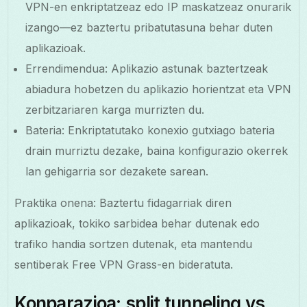
VPN-en enkriptatzeaz edo IP maskatzeaz onurarik
izango—ez baztertu pribatutasuna behar duten
aplikazioak.
Errendimendua: Aplikazio astunak baztertzeak
abiadura hobetzen du aplikazio horientzat eta VPN
zerbitzariaren karga murrizten du.
Bateria: Enkriptatutako konexio gutxiago bateria
drain murriztu dezake, baina konfigurazio okerrek
lan gehigarria sor dezakete sarean.
Praktika onena: Baztertu fidagarriak diren
aplikazioak, tokiko sarbidea behar dutenak edo
trafiko handia sortzen dutenak, eta mantendu
sentiberak Free VPN Grass-en bideratuta.
Konparazioa: split tunneling vs