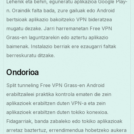
Lehenik eta behin, eguneratu aplikazioa Google Play-
n. Oraindik falta bada, zure gailuak edo Android
bertsioak aplikazio bakoitzeko VPN bideratzea
mugatu dezake. Jarri harremanetan Free VPN
Grass-en laguntzarekin edo aztertu aplikazio
baimenak. Instalazio berriak ere ezaugarri faltak
berreskuratu ditzake.
Ondorioa
Split tunneling Free VPN Grass-en Android
erabiltzaileei praktika kontrola ematen die zein
aplikazioek erabiltzen duten VPN-a eta zein
aplikazioek erabiltzen duten tokiko konexioa.
Fidagarriak, banda zabaleko edo tokiko aplikazioak
arretaz baztertuz, errendimendua hobetzeko aukera