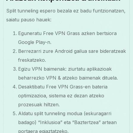
Split tunneling espero bezala ez badu funtzionatzen,
saiatu pauso hauek:
Eguneratu Free VPN Grass azken bertsiora
Google Play-n.
Berrezarri zure Android gailua sare bideratzeak
freskatzeko.
Egizu VPN baimenak: ziurtatu aplikazioak
beharrezko VPN & atzeko baimenak dituela.
Desaktibatu Free VPN Grass-en bateria
optimizazioa, sistema ez dezan atzeko
prozesuak hiltzen.
Aldatu split tunneling modua (eskuragarri
badago) “Inklusioa” eta “Baztertzea” artean
portaera egiaztatzeko.