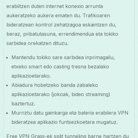
erabiltzen duten internet konexio arrunta
aukeratzeko aukera ematen du. Trafikoaren
bideratzean kontrol zehatzagoa eskaintzen du,
beraz, pribatutasuna, errendimendua eta tokiko
sarbidea orekatzen dituzu.
Mantendu tokiko sare sarbidea inprimagailu,
etxeko smart edo casting tresna bezalako
aplikazioetarako.
Abiadura hobetzeko banda zabaleko
aplikazioetarako (jokoak, bideo streaming)
baztertuz.
Murriztu datu gainkarga eta bateria erabilera VPN
bideratzea aplikazio funtsezkoetara mugatuz.
Free VPN Grass-ek split tunneling barne hartzen du