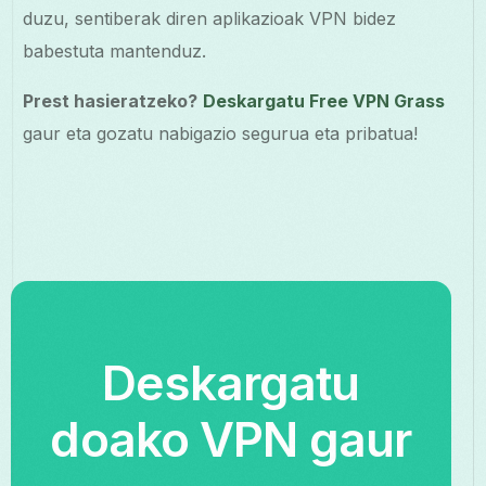
duzu, sentiberak diren aplikazioak VPN bidez
babestuta mantenduz.
Prest hasieratzeko?
Deskargatu Free VPN Grass
gaur eta gozatu nabigazio segurua eta pribatua!
Deskargatu
doako VPN gaur