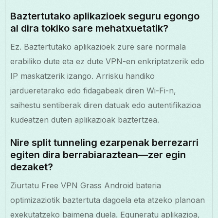
Baztertutako aplikazioek seguru egongo
al dira tokiko sare mehatxuetatik?
Ez. Baztertutako aplikazioek zure sare normala
erabiliko dute eta ez dute VPN-en enkriptatzerik edo
IP maskatzerik izango. Arrisku handiko
jardueretarako edo fidagabeak diren Wi-Fi-n,
saihestu sentiberak diren datuak edo autentifikazioa
kudeatzen duten aplikazioak baztertzea.
Nire split tunneling ezarpenak berrezarri
egiten dira berrabiaraztean—zer egin
dezaket?
Ziurtatu Free VPN Grass Android bateria
optimizaziotik baztertuta dagoela eta atzeko planoan
exekutatzeko baimena duela. Eguneratu aplikazioa,