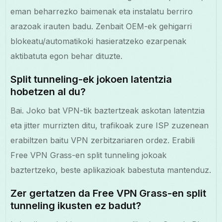
eman beharrezko baimenak eta instalatu berriro
arazoak irauten badu. Zenbait OEM-ek gehigarri
blokeatu/automatikoki hasieratzeko ezarpenak
aktibatuta egon behar dituzte.
Split tunneling-ek jokoen latentzia
hobetzen al du?
Bai. Joko bat VPN-tik baztertzeak askotan latentzia
eta jitter murrizten ditu, trafikoak zure ISP zuzenean
erabiltzen baitu VPN zerbitzariaren ordez. Erabili
Free VPN Grass-en split tunneling jokoak
baztertzeko, beste aplikazioak babestuta mantenduz.
Zer gertatzen da Free VPN Grass-en split
tunneling ikusten ez badut?