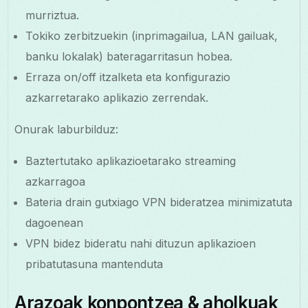
murriztua.
Tokiko zerbitzuekin (inprimagailua, LAN gailuak,
banku lokalak) bateragarritasun hobea.
Erraza on/off itzalketa eta konfigurazio
azkarretarako aplikazio zerrendak.
Onurak laburbilduz:
Baztertutako aplikazioetarako streaming
azkarragoa
Bateria drain gutxiago VPN bideratzea minimizatuta
dagoenean
VPN bidez bideratu nahi dituzun aplikazioen
pribatutasuna mantenduta
Arazoak konpontzea & aholkuak