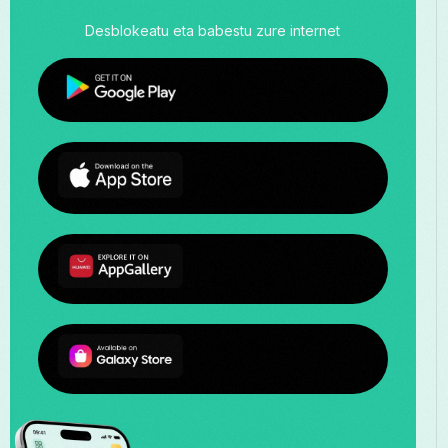
Desblokeatu eta babestu zure internet