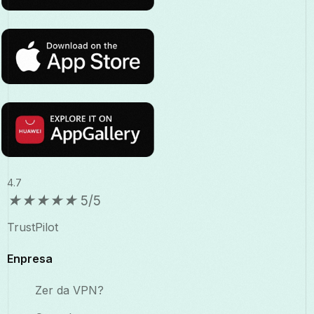
4.7
★
★
★
★
★
5/5
TrustPilot
Enpresa
Zer da VPN?