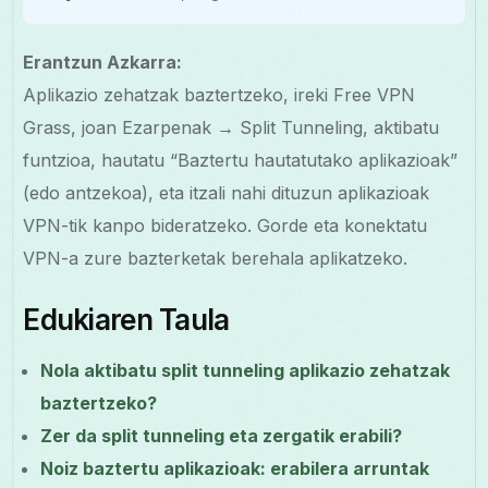
Erantzun Azkarra:
Aplikazio zehatzak baztertzeko, ireki Free VPN
Grass, joan Ezarpenak → Split Tunneling, aktibatu
funtzioa, hautatu “Baztertu hautatutako aplikazioak”
(edo antzekoa), eta itzali nahi dituzun aplikazioak
VPN-tik kanpo bideratzeko. Gorde eta konektatu
VPN-a zure bazterketak berehala aplikatzeko.
Edukiaren Taula
Nola aktibatu split tunneling aplikazio zehatzak
baztertzeko?
Zer da split tunneling eta zergatik erabili?
Noiz baztertu aplikazioak: erabilera arruntak