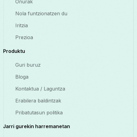
Onurak
Nola funtzionatzen du
Iritzia
Prezioa
Produktu
Guri buruz
Bloga
Kontaktua / Laguntza
Erabilera baldintzak
Pribatutasun politika
Jarri gurekin harremanetan