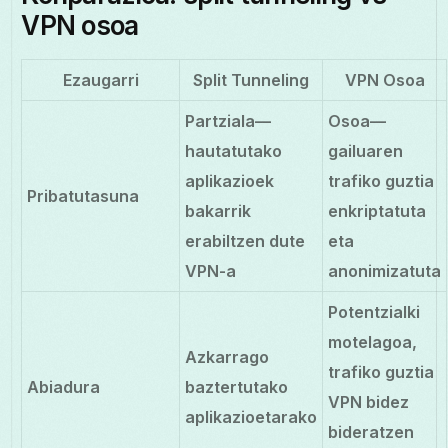
VPN osoa
Ezaugarri
Split Tunneling
VPN Osoa
Partziala—
Osoa—
hautatutako
gailuaren
aplikazioek
trafiko guztia
Pribatutasuna
bakarrik
enkriptatuta
erabiltzen dute
eta
VPN-a
anonimizatuta
Potentzialki
motelagoa,
Azkarrago
trafiko guztia
Abiadura
baztertutako
VPN bidez
aplikazioetarako
bideratzen