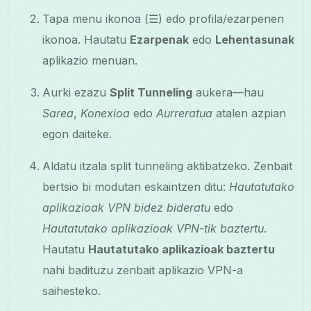
Tapa menu ikonoa (☰) edo profila/ezarpenen
ikonoa. Hautatu
Ezarpenak
edo
Lehentasunak
aplikazio menuan.
Aurki ezazu
Split Tunneling
aukera—hau
Sarea
,
Konexioa
edo
Aurreratua
atalen azpian
egon daiteke.
Aldatu itzala split tunneling aktibatzeko. Zenbait
bertsio bi modutan eskaintzen ditu:
Hautatutako
aplikazioak VPN bidez bideratu
edo
Hautatutako aplikazioak VPN-tik baztertu
.
Hautatu
Hautatutako aplikazioak baztertu
nahi badituzu zenbait aplikazio VPN-a
saihesteko.