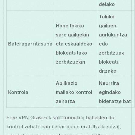
delako
Tokiko
Hobe tokiko
gailuen
sare gailuekin
aurkikuntza
Bateragarritasuna
eta eskualdeko
edo
blokeatutako
zerbitzuak
zerbitzuekin
blokeatu
ditzake
Aplikazio
Neurrira
Kontrola
mailako kontrol
egindako
zehatza
bideratze bat
Free VPN Grass-ek split tunneling babesten du
kontrol zehatz hau behar duten erabiltzaileentzat,