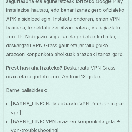
segurtasuna eta eguneratzeak lortzeko Google Play
instalazioa hautatu, edo behar izanez gero ofizialeko
APK-a sideload egin. Instalatu ondoren, eman VPN
baimena, konektatu zerbitzari batera, eta egiaztatu
zure IP. Nabigazio segurua eta pribatua lortzeko,
deskargatu VPN Grass gaur eta jarraitu goiko
arazoen konponketa aholkuak arazoak izanez gero.
Prest hasi ahal izateko?
Deskargatu VPN Grass
orain eta segurtatu zure Android 13 gailua.
Barne baliabideak:
[BARNE_LINK: Nola aukeratu VPN -> choosing-a-
vpn]
[BARNE_LINK: VPN arazoen konponketa gida ->
vpn-troubleshooting]