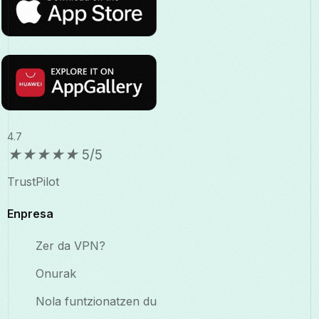
4.7
★
★
★
★
★
5/5
TrustPilot
Enpresa
Zer da VPN?
Onurak
Nola funtzionatzen du