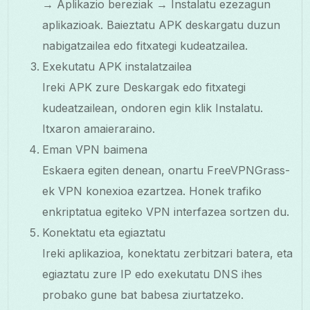
→ Aplikazio bereziak → Instalatu ezezagun
aplikazioak. Baieztatu APK deskargatu duzun
nabigatzailea edo fitxategi kudeatzailea.
Exekutatu APK instalatzailea
Ireki APK zure Deskargak edo fitxategi
kudeatzailean, ondoren egin klik Instalatu.
Itxaron amaieraraino.
Eman VPN baimena
Eskaera egiten denean, onartu FreeVPNGrass-
ek VPN konexioa ezartzea. Honek trafiko
enkriptatua egiteko VPN interfazea sortzen du.
Konektatu eta egiaztatu
Ireki aplikazioa, konektatu zerbitzari batera, eta
egiaztatu zure IP edo exekutatu DNS ihes
probako gune bat babesa ziurtatzeko.