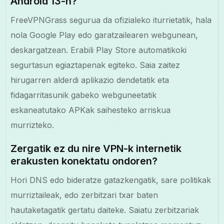
Android 13-n?
FreeVPNGrass segurua da ofizialeko iturrietatik, hala
nola Google Play edo garatzailearen webgunean,
deskargatzean. Erabili Play Store automatikoki
segurtasun egiaztapenak egiteko. Saia zaitez
hirugarren alderdi aplikazio dendetatik eta
fidagarritasunik gabeko webguneetatik
eskaneatutako APKak saihesteko arriskua
murrizteko.
Zergatik ez du nire VPN-k internetik
erakusten konektatu ondoren?
Hori DNS edo bideratze gatazkengatik, sare politikak
murriztaileak, edo zerbitzari txar baten
hautaketagatik gertatu daiteke. Saiatu zerbitzariak