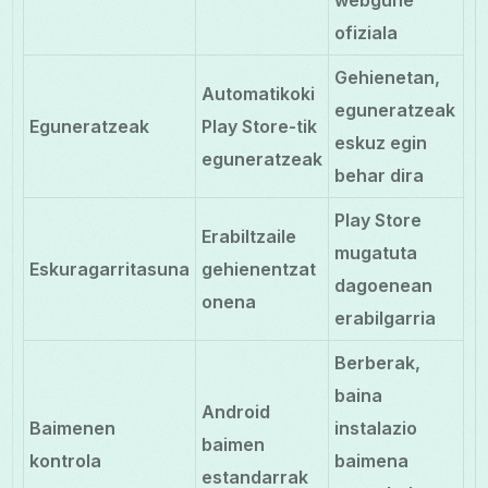
webgune
ofiziala
Gehienetan,
Automatikoki
eguneratzeak
Eguneratzeak
Play Store-tik
eskuz egin
eguneratzeak
behar dira
Play Store
Erabiltzaile
mugatuta
Eskuragarritasuna
gehienentzat
dagoenean
onena
erabilgarria
Berberak,
baina
Android
Baimenen
instalazio
baimen
kontrola
baimena
estandarrak