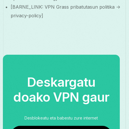
[BARNE_LINK: VPN Grass pribatutasun politika ->
privacy-policy]
Deskargatu
doako VPN gaur
Desblokeatu eta babestu zure internet