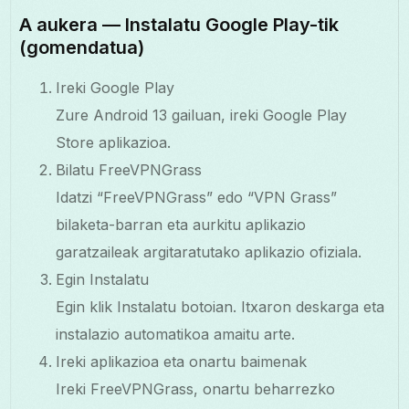
A aukera — Instalatu Google Play-tik
(gomendatua)
Ireki Google Play
Zure Android 13 gailuan, ireki Google Play
Store aplikazioa.
Bilatu FreeVPNGrass
Idatzi “FreeVPNGrass” edo “VPN Grass”
bilaketa-barran eta aurkitu aplikazio
garatzaileak argitaratutako aplikazio ofiziala.
Egin Instalatu
Egin klik Instalatu botoian. Itxaron deskarga eta
instalazio automatikoa amaitu arte.
Ireki aplikazioa eta onartu baimenak
Ireki FreeVPNGrass, onartu beharrezko