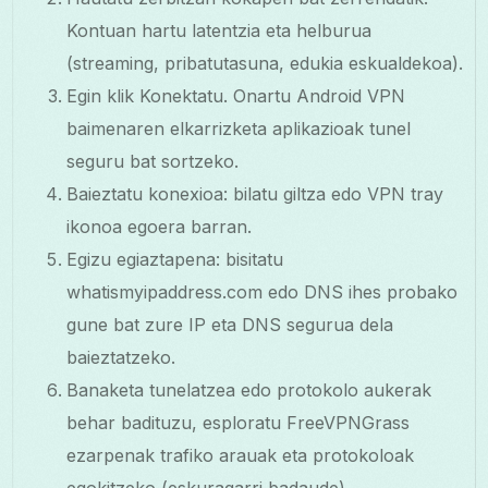
Kontuan hartu latentzia eta helburua
(streaming, pribatutasuna, edukia eskualdekoa).
Egin klik Konektatu. Onartu Android VPN
baimenaren elkarrizketa aplikazioak tunel
seguru bat sortzeko.
Baieztatu konexioa: bilatu giltza edo VPN tray
ikonoa egoera barran.
Egizu egiaztapena: bisitatu
whatismyipaddress.com edo DNS ihes probako
gune bat zure IP eta DNS segurua dela
baieztatzeko.
Banaketa tunelatzea edo protokolo aukerak
behar badituzu, esploratu FreeVPNGrass
ezarpenak trafiko arauak eta protokoloak