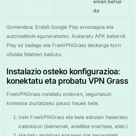
eman behar
da
Gomendioa: Erabili Google Play erosoagoa eta
automatikoki eguneratzeko. Aukeratu APK bakarrik
Play ez badago eta FreeVPNGrass deskarga iturri
ofiziala fidatzen baduzu.
Instalazio osteko konfigurazioa:
konektatu eta probatu VPN Grass
FreeVPNGrass instalatu ondoren, segurtasun
konexioa ziurtatzeko pauso hauek bete.
Ireki FreeVPNGrass eta bete edozein hasierako
iradokizun (baimenak, analitika onartzea, etab.).
Hautatu zerbitzari kokapen bat zerrendatik.