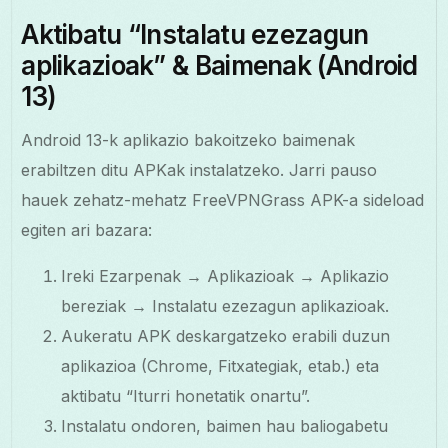
Aktibatu “Instalatu ezezagun
aplikazioak” & Baimenak (Android
13)
Android 13-k aplikazio bakoitzeko baimenak
erabiltzen ditu APKak instalatzeko. Jarri pauso
hauek zehatz-mehatz FreeVPNGrass APK-a sideload
egiten ari bazara:
Ireki Ezarpenak → Aplikazioak → Aplikazio
bereziak → Instalatu ezezagun aplikazioak.
Aukeratu APK deskargatzeko erabili duzun
aplikazioa (Chrome, Fitxategiak, etab.) eta
aktibatu “Iturri honetatik onartu”.
Instalatu ondoren, baimen hau baliogabetu