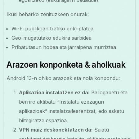
egokitzeko (eskuragarri badaude).
Ikusi beharko zenituzkeen onurak:
Wi-Fi publikoan trafiko enkriptatua
Geo-mugatutako edukira sarbidea
Pribatutasun hobea eta jarraipena murriztea
Arazoen konponketa & aholkuak
Android 13-n ohiko arazoak eta nola konpondu:
Aplikazioa instalatzen ez da:
Baliogabetu eta
berriro aktibatu “Instalatu ezezagun
aplikazioak” instalatzailearentzat, edo askatu
biltegiratze espazioa.
VPN maiz deskonektatzen da:
Saiatu