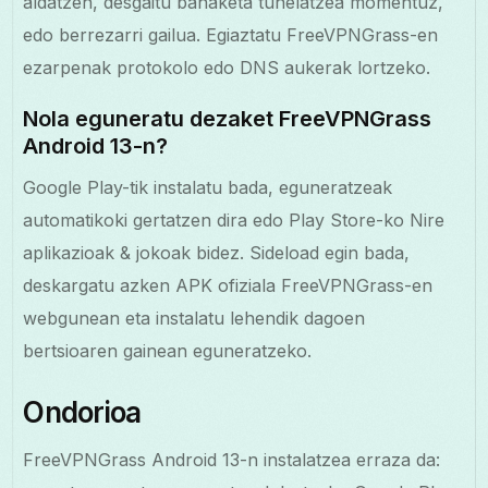
aldatzen, desgaitu banaketa tunelatzea momentuz,
edo berrezarri gailua. Egiaztatu FreeVPNGrass-en
ezarpenak protokolo edo DNS aukerak lortzeko.
Nola eguneratu dezaket FreeVPNGrass
Android 13-n?
Google Play-tik instalatu bada, eguneratzeak
automatikoki gertatzen dira edo Play Store-ko Nire
aplikazioak & jokoak bidez. Sideload egin bada,
deskargatu azken APK ofiziala FreeVPNGrass-en
webgunean eta instalatu lehendik dagoen
bertsioaren gainean eguneratzeko.
Ondorioa
FreeVPNGrass Android 13-n instalatzea erraza da: