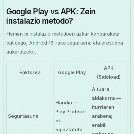
Google Play vs APK: Zein
instalazio metodo?
Hemen bi instalazio metodoen azkar konparaketa
bat dago, Android 13-rako seguruena eta erosoena
aukeratzeko.
APK
Faktorea
Google Play
(Sideload)
Altuera
aldakorra —
Handia —
iturriaren
Play Protect-
Segurtasuna
arabera;
ek
erabili
egiaztatuta