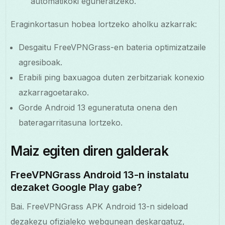
automatikoki eguneratzeko.
Eraginkortasun hobea lortzeko aholku azkarrak:
Desgaitu FreeVPNGrass-en bateria optimizatzaile
agresiboak.
Erabili ping baxuagoa duten zerbitzariak konexio
azkarragoetarako.
Gorde Android 13 eguneratuta onena den
bateragarritasuna lortzeko.
Maiz egiten diren galderak
FreeVPNGrass Android 13-n instalatu
dezaket Google Play gabe?
Bai. FreeVPNGrass APK Android 13-n sideload
dezakezu ofizialeko webgunean deskargatuz,