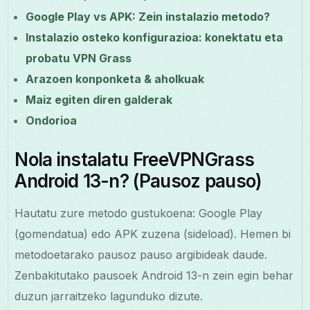
Google Play vs APK: Zein instalazio metodo?
Instalazio osteko konfigurazioa: konektatu eta
probatu VPN Grass
Arazoen konponketa & aholkuak
Maiz egiten diren galderak
Ondorioa
Nola instalatu FreeVPNGrass
Android 13-n? (Pausoz pauso)
Hautatu zure metodo gustukoena: Google Play
(gomendatua) edo APK zuzena (sideload). Hemen bi
metodoetarako pausoz pauso argibideak daude.
Zenbakitutako pausoek Android 13-n zein egin behar
duzun jarraitzeko lagunduko dizute.