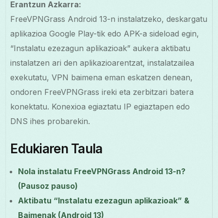
Erantzun Azkarra:
FreeVPNGrass Android 13-n instalatzeko, deskargatu
aplikazioa Google Play-tik edo APK-a sideload egin,
“Instalatu ezezagun aplikazioak” aukera aktibatu
instalatzen ari den aplikazioarentzat, instalatzailea
exekutatu, VPN baimena eman eskatzen denean,
ondoren FreeVPNGrass ireki eta zerbitzari batera
konektatu. Konexioa egiaztatu IP egiaztapen edo
DNS ihes probarekin.
Edukiaren Taula
Nola instalatu FreeVPNGrass Android 13-n?
(Pausoz pauso)
Aktibatu “Instalatu ezezagun aplikazioak” &
Baimenak (Android 13)