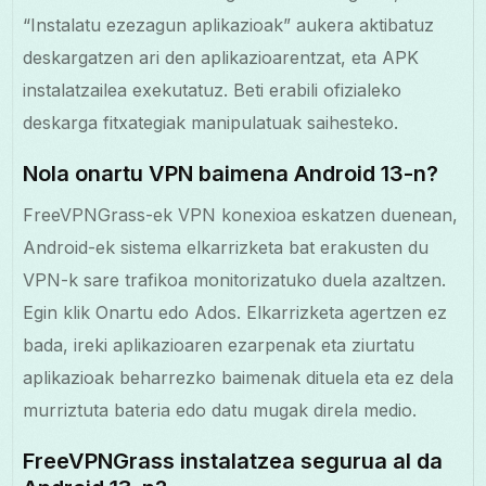
“Instalatu ezezagun aplikazioak” aukera aktibatuz
deskargatzen ari den aplikazioarentzat, eta APK
instalatzailea exekutatuz. Beti erabili ofizialeko
deskarga fitxategiak manipulatuak saihesteko.
Nola onartu VPN baimena Android 13-n?
FreeVPNGrass-ek VPN konexioa eskatzen duenean,
Android-ek sistema elkarrizketa bat erakusten du
VPN-k sare trafikoa monitorizatuko duela azaltzen.
Egin klik Onartu edo Ados. Elkarrizketa agertzen ez
bada, ireki aplikazioaren ezarpenak eta ziurtatu
aplikazioak beharrezko baimenak dituela eta ez dela
murriztuta bateria edo datu mugak direla medio.
FreeVPNGrass instalatzea segurua al da