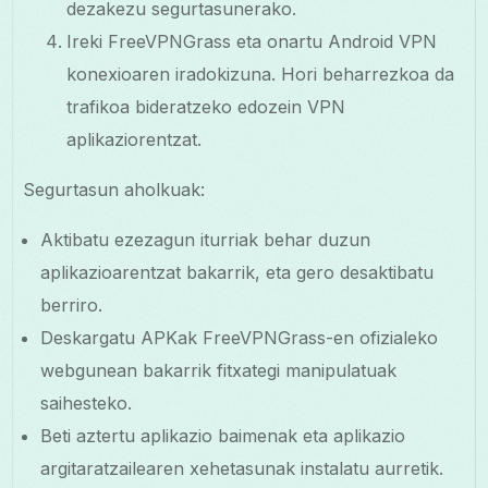
dezakezu segurtasunerako.
Ireki FreeVPNGrass eta onartu Android VPN
konexioaren iradokizuna. Hori beharrezkoa da
trafikoa bideratzeko edozein VPN
aplikaziorentzat.
Segurtasun aholkuak:
Aktibatu ezezagun iturriak behar duzun
aplikazioarentzat bakarrik, eta gero desaktibatu
berriro.
Deskargatu APKak FreeVPNGrass-en ofizialeko
webgunean bakarrik fitxategi manipulatuak
saihesteko.
Beti aztertu aplikazio baimenak eta aplikazio
argitaratzailearen xehetasunak instalatu aurretik.