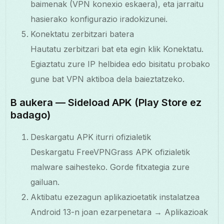
baimenak (VPN konexio eskaera), eta jarraitu
hasierako konfigurazio iradokizunei.
Konektatu zerbitzari batera
Hautatu zerbitzari bat eta egin klik Konektatu.
Egiaztatu zure IP helbidea edo bisitatu probako
gune bat VPN aktiboa dela baieztatzeko.
B aukera — Sideload APK (Play Store ez
badago)
Deskargatu APK iturri ofizialetik
Deskargatu FreeVPNGrass APK ofizialetik
malware saihesteko. Gorde fitxategia zure
gailuan.
Aktibatu ezezagun aplikazioetatik instalatzea
Android 13-n joan ezarpenetara → Aplikazioak