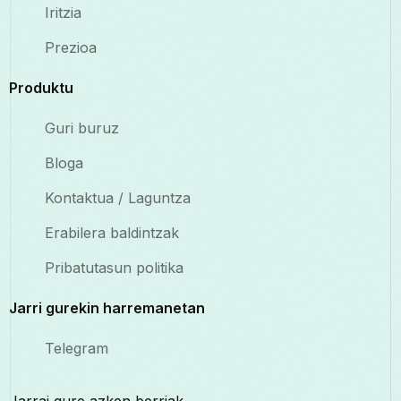
Iritzia
Prezioa
Produktu
Guri buruz
Bloga
Kontaktua / Laguntza
Erabilera baldintzak
Pribatutasun politika
Jarri gurekin harremanetan
Telegram