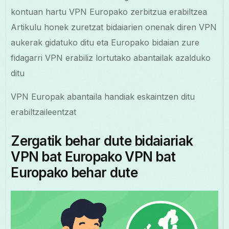
kontuan hartu VPN Europako zerbitzua erabiltzea
Artikulu honek zuretzat bidaiarien onenak diren VPN
aukerak gidatuko ditu eta Europako bidaian zure
fidagarri VPN erabiliz lortutako abantailak azalduko
ditu
VPN Europak abantaila handiak eskaintzen ditu
erabiltzaileentzat
Zergatik behar dute bidaiariak
VPN bat Europako VPN bat
Europako behar dute