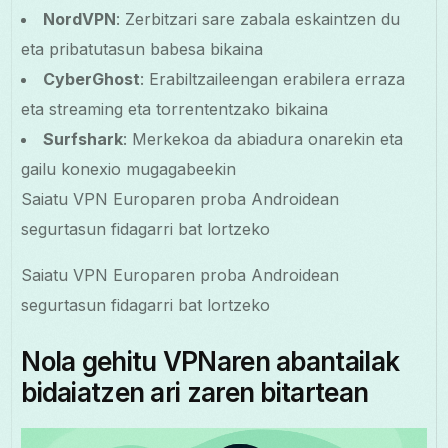
NordVPN
: Zerbitzari sare zabala eskaintzen du
eta pribatutasun babesa bikaina
CyberGhost
: Erabiltzaileengan erabilera erraza
eta streaming eta torrententzako bikaina
Surfshark
: Merkekoa da abiadura onarekin eta
gailu konexio mugagabeekin
Saiatu VPN Europaren proba Androidean
segurtasun fidagarri bat lortzeko
Saiatu VPN Europaren proba Androidean
segurtasun fidagarri bat lortzeko
Nola gehitu VPNaren abantailak
bidaiatzen ari zaren bitartean