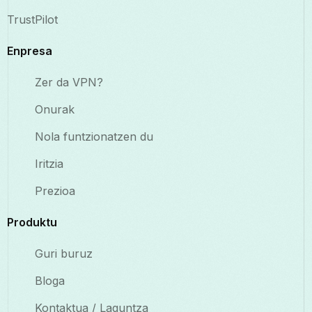
TrustPilot
Enpresa
Zer da VPN?
Onurak
Nola funtzionatzen du
Iritzia
Prezioa
Produktu
Guri buruz
Bloga
Kontaktua / Laguntza