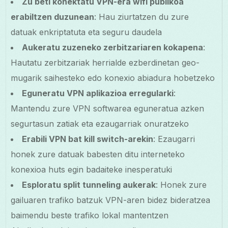
Zu beti konektatu VPN-era wifi publikoa
erabiltzen duzunean
: Hau ziurtatzen du zure
datuak enkriptatuta eta seguru daudela
Aukeratu zuzeneko zerbitzariaren kokapena
:
Hautatu zerbitzariak herrialde ezberdinetan geo-
mugarik saihesteko edo konexio abiadura hobetzeko
Eguneratu VPN aplikazioa erregularki
:
Mantendu zure VPN softwarea eguneratua azken
segurtasun zatiak eta ezaugarriak onuratzeko
Erabili VPN bat kill switch-arekin
: Ezaugarri
honek zure datuak babesten ditu interneteko
konexioa huts egin badaiteke inesperatuki
Esploratu split tunneling aukerak
: Honek zure
gailuaren trafiko batzuk VPN-aren bidez bideratzea
baimendu beste trafiko lokal mantentzen