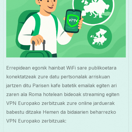
Errepidean egonik hainbat WiFi sare publikoetara
konektatzeak zure datu pertsonalak arriskuan
jartzen ditu Parisen kafe batetik emailak egiten ari
zaren ala Roma hotelean bideoak streaming egiten
VPN Europako zerbitzuak zure online jarduerak
babestu ditzake Hemen da bidaiarien beharrezko
VPN Europako zerbitzuak: