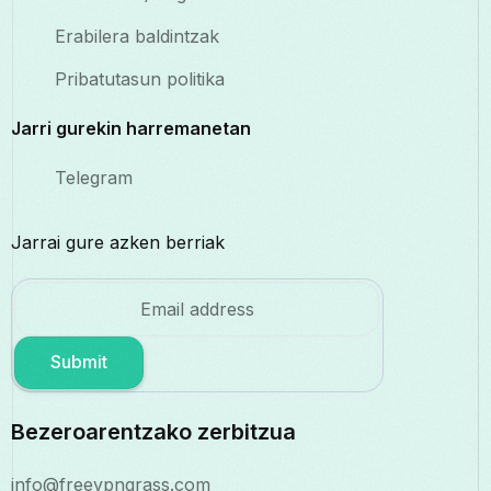
Erabilera baldintzak
Pribatutasun politika
Jarri gurekin harremanetan
Telegram
Jarrai gure azken berriak
Submit
Bezeroarentzako zerbitzua
info@freevpngrass.com