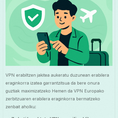
VPN erabiltzen jakitea aukeratu duzunean erabilera
eraginkorra izatea garrantzitsua da bere onura
guztiak maximizatzeko Hemen da VPN Europako
zerbitzuaren erabilera eraginkorra bermatzeko
zenbait aholku: