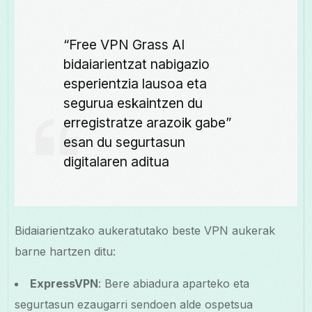
“Free VPN Grass AI
bidaiarientzat nabigazio
esperientzia lausoa eta
segurua eskaintzen du
erregistratze arazoik gabe”
esan du segurtasun
digitalaren aditua
Bidaiarientzako aukeratutako beste VPN aukerak
barne hartzen ditu:
ExpressVPN
: Bere abiadura aparteko eta
segurtasun ezaugarri sendoen alde ospetsua