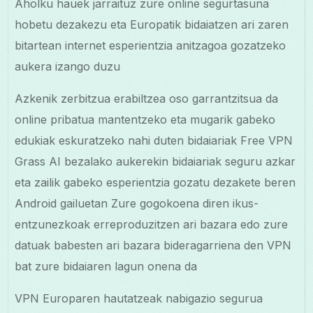
Aholku hauek jarraituz zure online segurtasuna
hobetu dezakezu eta Europatik bidaiatzen ari zaren
bitartean internet esperientzia anitzagoa gozatzeko
aukera izango duzu
Azkenik zerbitzua erabiltzea oso garrantzitsua da
online pribatua mantentzeko eta mugarik gabeko
edukiak eskuratzeko nahi duten bidaiariak Free VPN
Grass AI bezalako aukerekin bidaiariak seguru azkar
eta zailik gabeko esperientzia gozatu dezakete beren
Android gailuetan Zure gogokoena diren ikus-
entzunezkoak erreproduzitzen ari bazara edo zure
datuak babesten ari bazara bideragarriena den VPN
bat zure bidaiaren lagun onena da
VPN Europaren hautatzeak nabigazio segurua