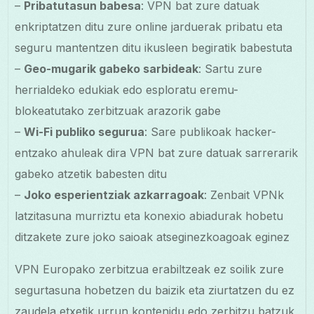
–
Pribatutasun babesa
: VPN bat zure datuak
enkriptatzen ditu zure online jarduerak pribatu eta
seguru mantentzen ditu ikusleen begiratik babestuta
–
Geo-mugarik gabeko sarbideak
: Sartu zure
herrialdeko edukiak edo esploratu eremu-
blokeatutako zerbitzuak arazorik gabe
–
Wi-Fi publiko segurua
: Sare publikoak hacker-
entzako ahuleak dira VPN bat zure datuak sarrerarik
gabeko atzetik babesten ditu
–
Joko esperientziak azkarragoak
: Zenbait VPNk
latzitasuna murriztu eta konexio abiadurak hobetu
ditzakete zure joko saioak atseginezkoagoak eginez
VPN Europako zerbitzua erabiltzeak ez soilik zure
segurtasuna hobetzen du baizik eta ziurtatzen du ez
zaudela etxetik urrun kontenidu edo zerbitzu batzuk