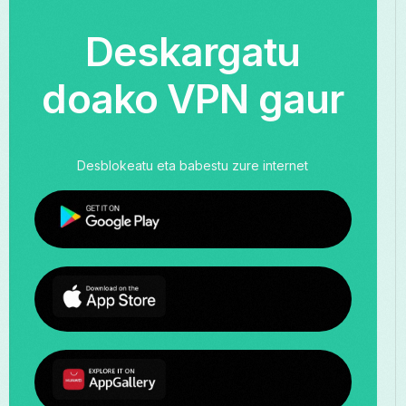
Deskargatu
doako VPN gaur
Desblokeatu eta babestu zure internet