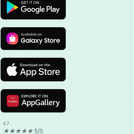
4.7
★
★
★
★
★
5/5