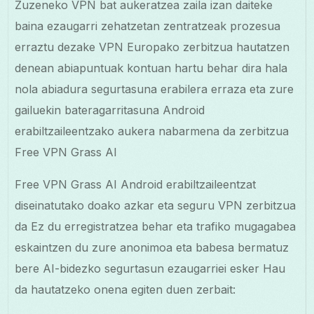
Zuzeneko VPN bat aukeratzea zaila izan daiteke
baina ezaugarri zehatzetan zentratzeak prozesua
erraztu dezake VPN Europako zerbitzua hautatzen
denean abiapuntuak kontuan hartu behar dira hala
nola abiadura segurtasuna erabilera erraza eta zure
gailuekin bateragarritasuna Android
erabiltzaileentzako aukera nabarmena da zerbitzua
Free VPN Grass AI
Free VPN Grass AI Android erabiltzaileentzat
diseinatutako doako azkar eta seguru VPN zerbitzua
da Ez du erregistratzea behar eta trafiko mugagabea
eskaintzen du zure anonimoa eta babesa bermatuz
bere AI-bidezko segurtasun ezaugarriei esker Hau
da hautatzeko onena egiten duen zerbait: