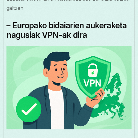
galtzen
– Europako bidaiarien aukeraketa
nagusiak VPN-ak dira