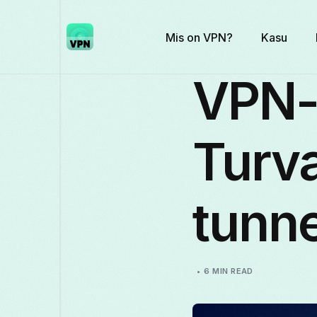
Mis on VPN?
Kasu
VPN-t
Turva
tunne
6 MIN READ