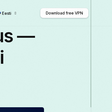
Download free VPN
Eesti
us —
English
Afrikaans
Shqip
አማርኛ
i
Български
ဗမာစာ
Català
中文 
Français
Galego
ქართული
Deutsc
Italiano
日本語
ಕನ್ನಡ
Қазақ тілі