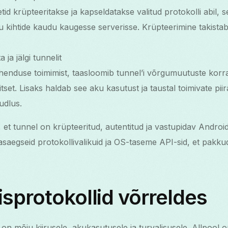
id krüpteeritakse ja kapseldatakse valitud protokolli abil, s
kihtide kaudu kaugesse serverisse. Krüpteerimine takistab ko
ja jälgi tunnelit
henduse toimimist, taasloomib tunnel’i võrgumuutuste kor
tset. Lisaks haldab see aku kasutust ja taustal toimivate pii
õudlus.
t tunnel on krüpteeritud, autentitud ja vastupidav Androi
aegseid protokollivalikuid ja OS-taseme API-sid, et pakkuda
sprotokollid võrreldes
l on mõju kiirusele, akukasutusele ja turvalisusele. Allpool 