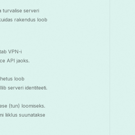
turvalise serveri
 kuidas rakendus loob
stab VPN-i
ce API jaoks.
ahetus loob
b serveri identiteeti.
ese (tun) loomiseks.
i liiklus suunatakse