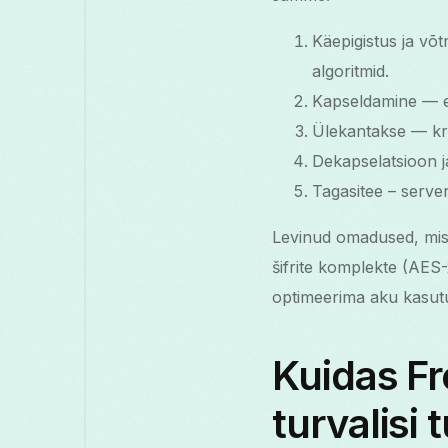
Käepigistus ja võ
algoritmid.
Kapseldamine — es
Ülekantakse — krü
Dekapselatsioon j
Tagasitee – server
Levinud omadused, mis 
šifrite komplekte (AES
optimeerima aku kasutu
Kuidas Fr
turvalisi 