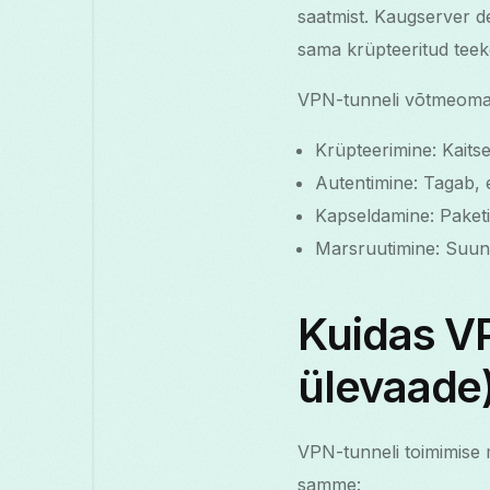
saatmist. Kaugserver de
sama krüpteeritud tee
VPN-tunneli võtmeoma
Krüpteerimine: Kaitse
Autentimine: Tagab, e
Kapseldamine: Paketid
Marsruutimine: Suunab
Kuidas VP
ülevaade
VPN-tunneli toimimise m
samme: