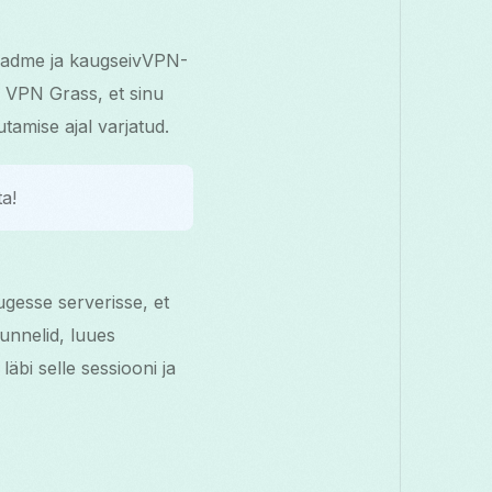
 seadme ja kaugseivVPN-
e VPN Grass, et sinu
tamise ajal varjatud.
ta!
gesse serverisse, et
tunnelid, luues
läbi selle sessiooni ja