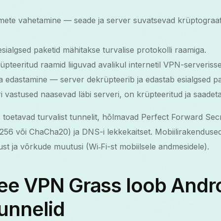
tmete vahetamine — seade ja server suvatsevad krüptograaf
ialgsed paketid mähitakse turvalise protokolli raamiga.
pteeritud raamid liiguvad avalikul internetil VPN-serverisse
a edastamine — server dekrüpteerib ja edastab esialgsed pa
i vastused naasevad läbi serveri, on krüpteeritud ja saadet
toetavad turvalist tunnelit, hõlmavad Perfect Forward Sec
-256 või ChaCha20) ja DNS-i lekkekaitset. Mobiilirakenduse
st ja võrkude muutusi (Wi‑Fi-st mobiilsele andmesidele).
ee VPN Grass loob Andro
tunnelid