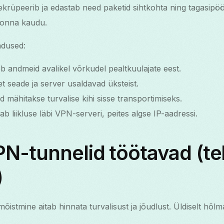
krüpeerib ja edastab need paketid sihtkohta ning tagasipöörd
konna kaudu.
dused:
b andmeid avalikel võrkudel pealtkuulajate eest.
t seade ja server usaldavad üksteist.
 mähitakse turvalise kihi sisse transportimiseks.
 liikluse läbi VPN-serveri, peites algse IP-aadressi.
N-tunnelid töötavad (te
)
õistmine aitab hinnata turvalisust ja jõudlust. Üldiselt hõlm