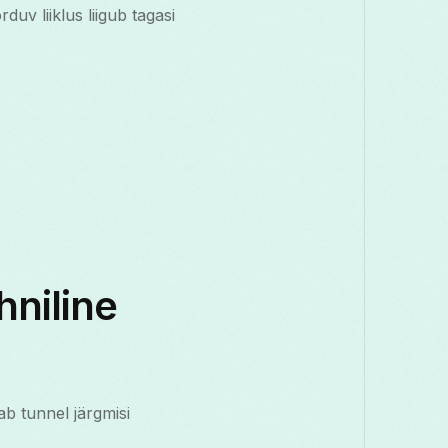
uv liiklus liigub tagasi
hniline
ab tunnel järgmisi