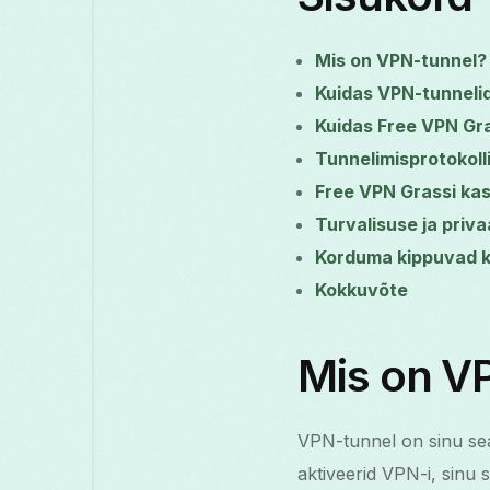
Mis on VPN-tunnel?
Kuidas VPN-tunnelid
Kuidas Free VPN Gras
Tunnelimisprotokoll
Free VPN Grassi kas
Turvalisuse ja priv
Korduma kippuvad 
Kokkuvõte
Mis on V
VPN-tunnel on sinu sea
aktiveerid VPN-i, sinu