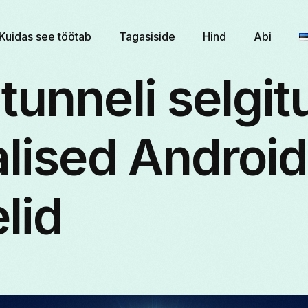
Kuidas see töötab
Tagasiside
Hind
Abi
unneli selgit
lised Android
lid