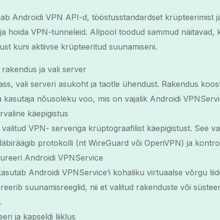
 Androidi VPN API-d, tööstusstandardset krüpteerimist ja 
ua ja hoida VPN-tunneleid. Allpool toodud sammud näitavad,
st kuni aktiivse krüpteeritud suunamiseni.
rakendus ja vali server
s, vali serveri asukoht ja taotle ühendust. Rakendus koo
ja kasutaja nõusoleku voo, mis on vajalik Androidi VPNServi
valine käepigistus
valitud VPN- serveriga krüptograafilist käepigistust. See v
äbiräägib protokolli (nt WireGuard või OpenVPN) ja kontrolli
reeri Androidi VPNService
sutab Androidi VPNService’i kohaliku virtuaalse võrgu liid
eerib suunamisreeglid, nii et valitud rakenduste või süsteem
.
i ja kapseldi liiklus