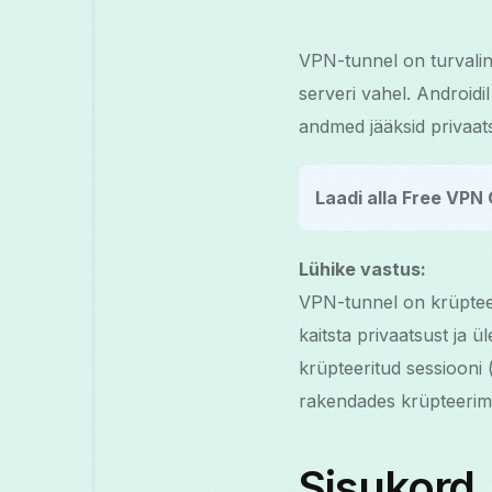
VPN-tunnel on turvaline
serveri vahel. Androidi
andmed jääksid privaats
Laadi alla Free VPN 
Lühike vastus:
VPN-tunnel on krüpteer
kaitsta privaatsust ja 
krüpteeritud sessiooni (
rakendades krüpteerimis
Sisukord