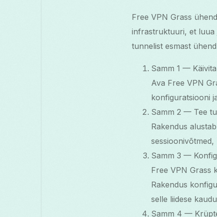
Free VPN Grass ühendab
infrastruktuuri, et lu
tunnelist esmast ühendu
Samm 1 — Käivita 
Ava Free VPN Gras
konfiguratsiooni 
Samm 2 — Tee tur
Rakendus alustab 
sessioonivõtmed, l
Samm 3 — Konfigu
Free VPN Grass ka
Rakendus konfigur
selle liidese kaudu
Samm 4 — Krüpteer