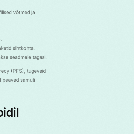
ilised võtmed ja
.
ketid sihtkohta.
akse seadmele tagasi.
recy (PFS), tugevaid
d peavad samuti
idil