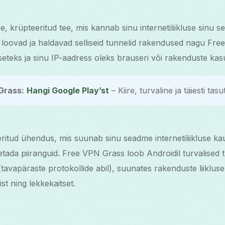
, krüpteeritud tee, mis kannab sinu internetiliikluse sinu
l loovad ja haldavad selliseid tunnelid rakendused nagu Fre
eteks ja sinu IP-aadress oleks brauseri või rakenduste kasu
Grass:
Hangi Google Play’st
– Kiire, turvaline ja täiesti tasu
itud ühendus, mis suunab sinu seadme internetiliikluse kau
ületada piiranguid. Free VPN Grass loob Androidil turvalised 
tavapäraste protokollide abil), suunates rakenduste liikluse 
t ning lekkekaitset.