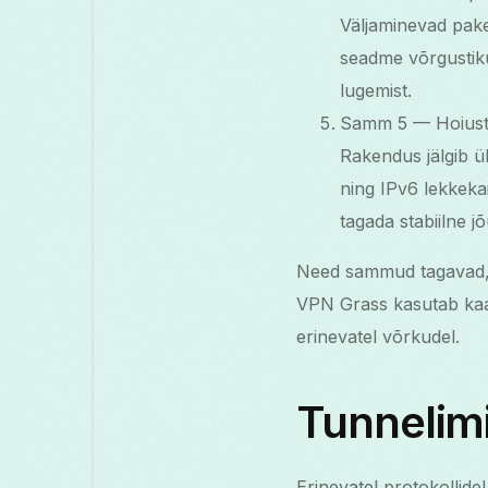
Väljaminevad paket
seadme võrgustiku 
lugemist.
Samm 5 — Hoiusta 
Rakendus jälgib ü
ning IPv6 lekkekai
tagada stabiilne j
Need sammud tagavad, e
VPN Grass kasutab kaas
erinevatel võrkudel.
Tunnelimi
Erinevatel protokollide