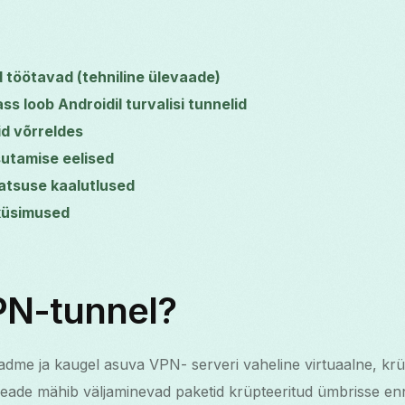
 töötavad (tehniline ülevaade)
s loob Androidil turvalisi tunnelid
id võrreldes
utamise eelised
aatsuse kaalutlused
küsimused
PN-tunnel?
dme ja kaugel asuva VPN- serveri vaheline virtuaalne, krü
 seade mähib väljaminevad paketid krüpteeritud ümbrisse enn