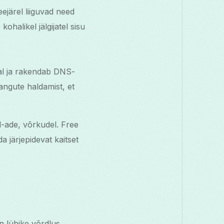
eejärel liiguvad need
halikel jälgijatel sisu
ral ja rakendab DNS-
rangute haldamist, et
d-ade, võrkudel. Free
 järjepidevat kaitset
on lühike võrdlus