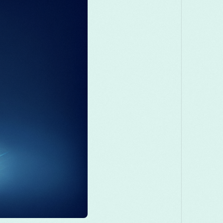
Македонски
Melayu
മലയാളം
मरा
Română
Русский
Српски
සිංහල
తెలుగు
ไทย
Tü