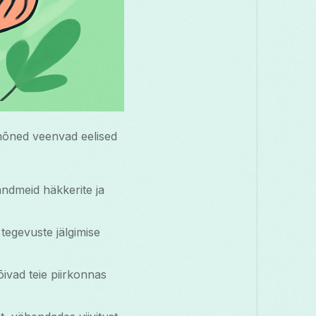
 mõned veenvad eelised
andmeid häkkerite ja
 tegevuste jälgimise
õivad teie piirkonnas