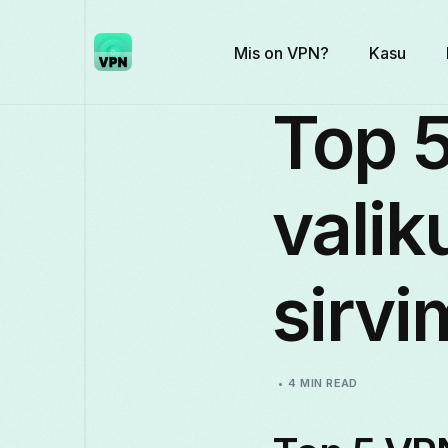
Mis on VPN?
Kasu
Top 
valik
sirvi
4 MIN READ