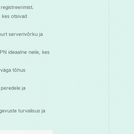
registreerimist.
, kes otsivad
rt serverivõrku ja
VPN ideaalne neile, kes
 väga tõhus
peredele ja
egevuste turvalisus ja