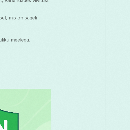
 vähendades viivitust
el, mis on sageli
huliku meelega.