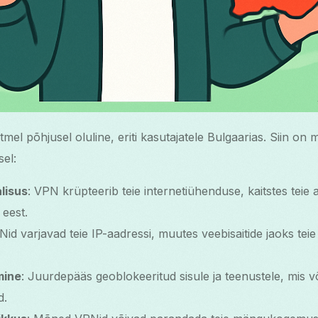
el põhjusel oluline, eriti kasutajatele Bulgaarias. Siin on
el:
lisus
: VPN krüpteerib teie internetiühenduse, kaitstes teie 
 eest.
Nid varjavad teie IP-aadressi, muutes veebisaitide jaoks teie
mine
: Juurdepääs geoblokeeritud sisule ja teenustele, mis v
d.