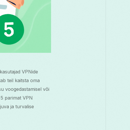
 kasutajad VPNide
ab teil kaitsta oma
sisu voogedastamisel või
e 5 parimat VPN
uva ja turvalise