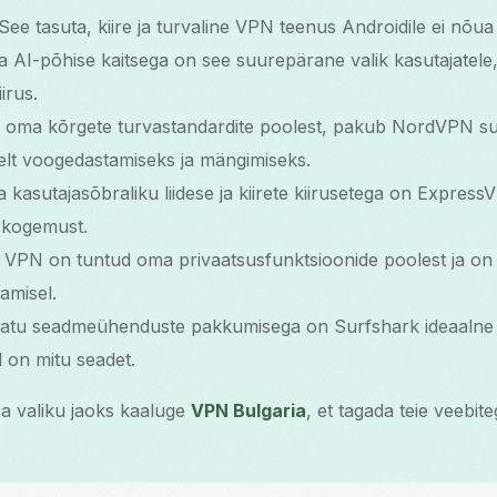
 See tasuta, kiire ja turvaline VPN teenus Androidile ei nõua 
 ja AI-põhise kaitsega on see suurepärane valik kasutajatele
irus.
d oma kõrgete turvastandardite poolest, pakub NordVPN suu
lt voogedastamiseks ja mängimiseks.
 kasutajasõbraliku liidese ja kiirete kiirusetega on Express
 kogemust.
e VPN on tuntud oma privaatsusfunktsioonide poolest ja on
amisel.
amatu seadmeühenduste pakkumisega on Surfshark ideaalne 
el on mitu seadet.
a valiku jaoks kaaluge
VPN Bulgaria
, et tagada teie veebit