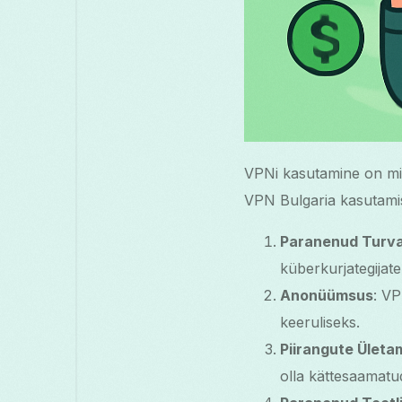
VPNi kasutamine on mitm
VPN Bulgaria kasutamis
Paranenud Turva
küberkurjategijate
Anonüümsus
: VP
keeruliseks.
Piirangute Ületa
olla kättesaamatu