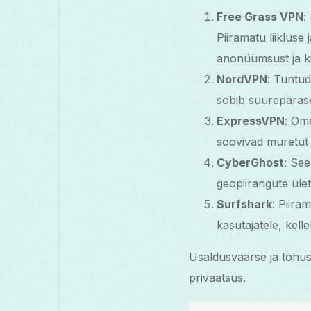
Free Grass VPN
:
Piiramatu liikluse
anonüümsust ja ki
NordVPN
: Tuntu
sobib suurepärase
ExpressVPN
: Oma
soovivad muretut
CyberGhost
: Se
geopiirangute ület
Surfshark
: Piir
kasutajatele, kell
Usaldusväärse ja tõhus
privaatsus.