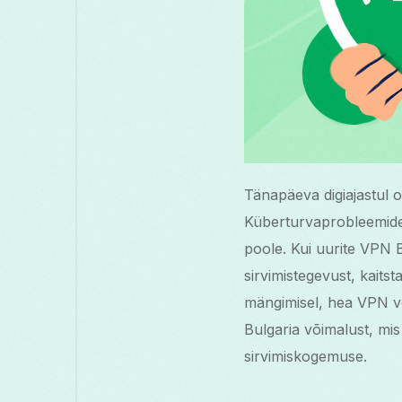
Tänapäeva digiajastul o
Küberturvaprobleemide
poole. Kui uurite VPN B
sirvimistegevust, kaitst
mängimisel, hea VPN võ
Bulgaria võimalust, mis
sirvimiskogemuse.