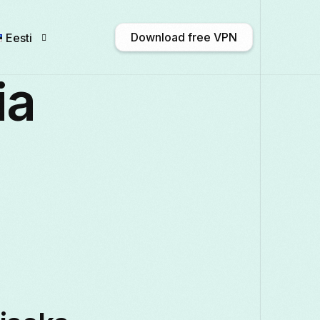
Download free VPN
Eesti
ia
English
Afrikaans
Shqip
አማርኛ
Български
ဗမာစာ
Català
中文 
Français
Galego
ქართული
Deutsc
Italiano
日本語
ಕನ್ನಡ
Қазақ тілі