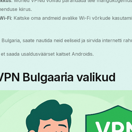
ikkus
: Mõned VPNid võivad parandada teie mängukogemust,
enduse kiirus.
Wi-Fi
: Kaitske oma andmeid avalike Wi-Fi võrkude kasutamis
Bulgaria, saate nautida neid eeliseid ja sirvida internetti ra
, et saada usaldusväärset kaitset Androidis.
VPN Bulgaaria valikud