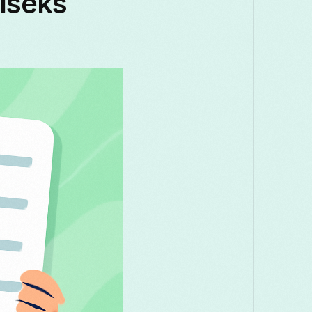
liseks
Македонски
Melayu
മലയാളം
मरा
Română
Русский
Српски
සිංහල
తెలుగు
ไทย
Tü