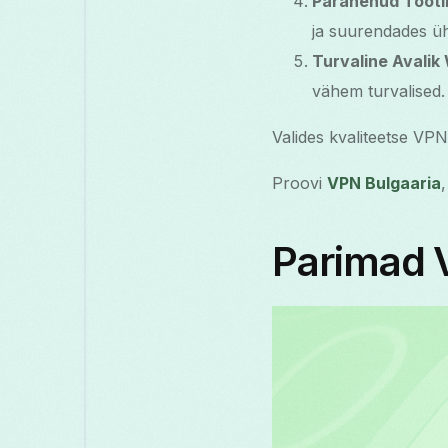
Paranenud Tootl
ja suurendades üh
Turvaline Avalik 
vähem turvalised.
Valides kvaliteetse VPN 
Proovi
VPN Bulgaaria
Parimad 