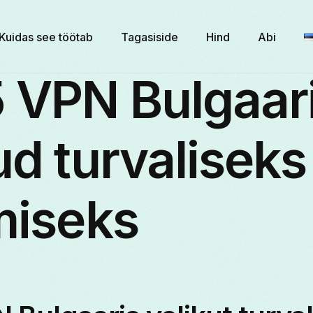
Kuidas see töötab
Tagasiside
Hind
Abi
5 VPN Bulgaar
ud turvaliseks
miseks