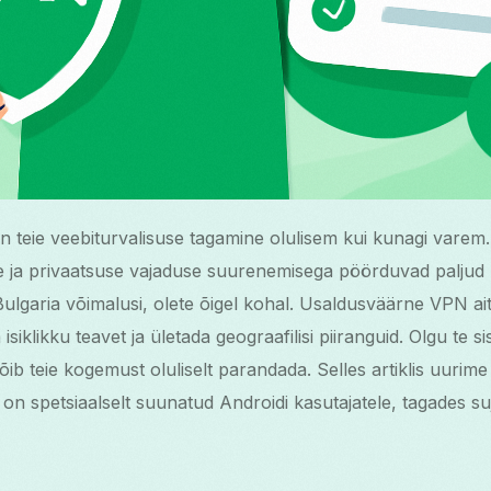
n teie veebiturvalisuse tagamine olulisem kui kunagi varem.
 ja privaatsuse vajaduse suurenemisega pöörduvad paljud
ulgaria võimalusi, olete õigel kohal. Usaldusväärne VPN ait
a isiklikku teavet ja ületada geograafilisi piiranguid. Olgu te 
ib teie kogemust oluliselt parandada. Selles artiklis uurim
 on spetsiaalselt suunatud Androidi kasutajatele, tagades suj