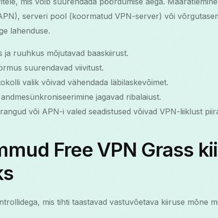
veritele, mis võib suurendada pöördumise aega. Määratlemin
APN), serveri pool (koormatud VPN-server) või võrgutasem
õige lahenduse.
s ja ruuhkus mõjutavad baaskiirust.
ormus suurendavad viivitust.
okolli valik võivad vähendada läbilaskevõimet.
andmesünkroniseerimine jagavad ribalaiust.
irangud või APN-i valed seadistused võivad VPN-liiklust piir
ammud Free VPN Grass ki
ks
ntrollidega, mis tihti taastavad vastuvõetava kiiruse mõne mi