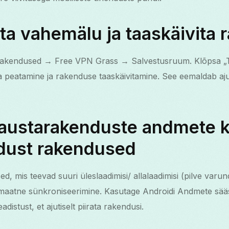
ta vahemälu ja taaskäivita
akendused → Free VPN Grass → Salvestusruum. Klõpsa „T
a peatamine ja rakenduse taaskäivitamine. See eemaldab aju
.
 taustarakenduste andmete 
ndust rakendused
, mis teevad suuri üleslaadimisi/ allalaadimisi (pilve varu
tomaatne sünkroniseerimine. Kasutage Androidi Andmete sää
istust, et ajutiselt piirata rakendusi.