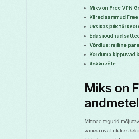
Miks on Free VPN Gr
Kiired sammud Free 
Üksikasjalik tõrkeo
Edasijõudnud sätted
Võrdlus: milline pa
Korduma kippuvad 
Kokkuvõte
Miks on F
andmetel
Mitmed tegurid mõjutava
varieeruvat ülekandeki