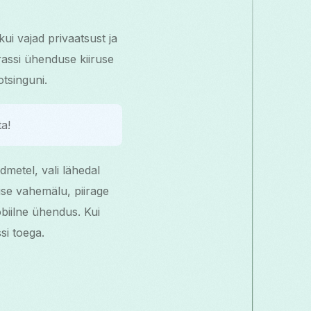
ui vajad privaatsust ja
Grassi ühenduse kiiruse
tsinguni.
ta!
metel, vali lähedal
use vahemälu, piirage
obiilne ühendus. Kui
si toega.