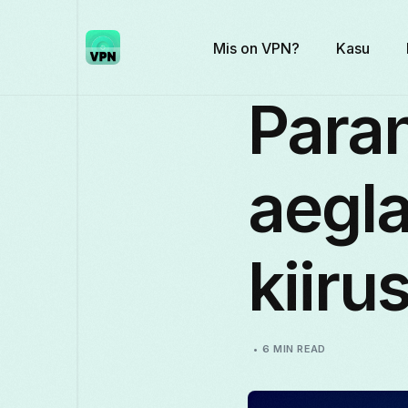
Mis on VPN?
Kasu
Para
aegl
kiiru
6 MIN READ