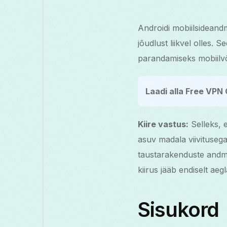
Androidi mobiilsideandm
jõudlust liikvel olles. 
parandamiseks mobiilvõ
Laadi alla Free VPN 
Kiire vastus:
Selleks, 
asuv madala viivituseg
taustarakenduste andmet
kiirus jääb endiselt ae
Sisukord