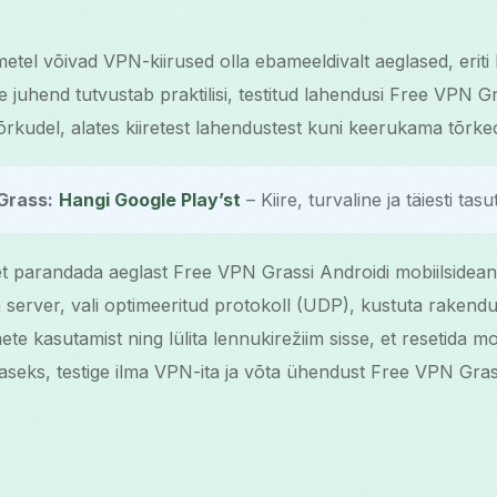
etel võivad VPN-kiirused olla ebameeldivalt aeglased, eriti k
See juhend tutvustab praktilisi, testitud lahendusi Free VPN 
rkudel, alates kiiretest lahendustest kuni keerukama tõrkeo
Grass:
Hangi Google Play’st
– Kiire, turvaline ja täiesti tasu
et parandada aeglast Free VPN Grassi Androidi mobiilsideand
a server, vali optimeeritud protokoll (UDP), kustuta rakend
e kasutamist ning lülita lennukirežiim sisse, et resetida m
glaseks, testige ilma VPN-ita ja võta ühendust Free VPN Gras