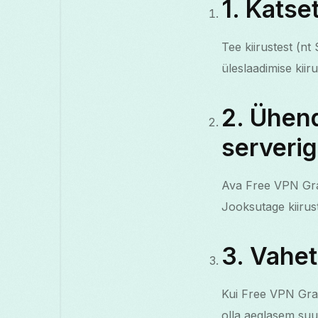
1. Katse
Tee kiirustest (nt
üleslaadimise kiir
2. Ühen
serveri
Ava Free VPN Grass
Jooksutage kiirust
3. Vahet
Kui Free VPN Gras
olla aeglasem suu