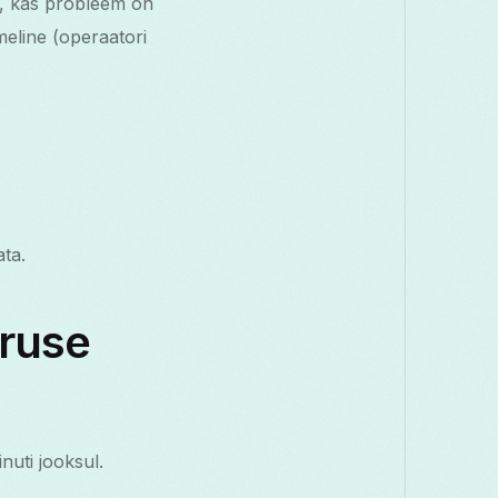
e, kas probleem on
eline (operaatori
ata.
iruse
nuti jooksul.