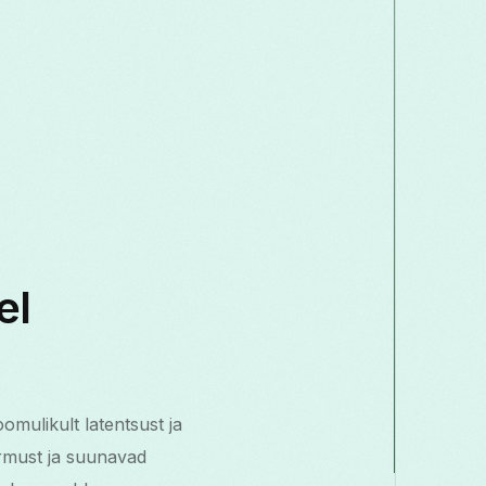
el
omulikult latentsust ja
ormust ja suunavad