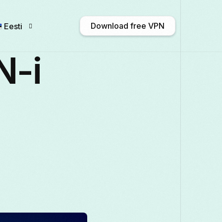
Download free VPN
Eesti
N-i
English
Afrikaans
Shqip
አማርኛ
Български
ဗမာစာ
Català
中文 
Français
Galego
ქართული
Deutsc
Italiano
日本語
ಕನ್ನಡ
Қазақ тілі