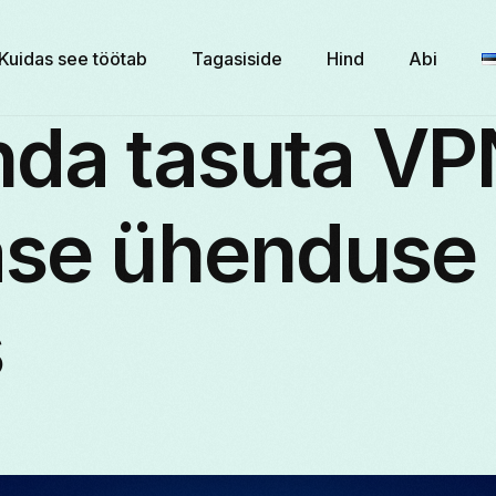
Kuidas see töötab
Tagasiside
Hind
Abi
nda tasuta VP
ase ühenduse
s