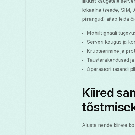
liiklust kaugetele ser
lokaalne (seade, SIM, 
piirangud) aitab leida 
Mobiilsignaali tugevu
Serveri kaugus ja ko
Krüpteerimine ja prot
Taustarakendused ja 
Operaatori tasandi pi
Kiired s
tõstmise
Alusta nende kiirete ko