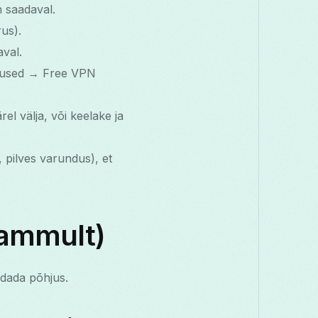
n saadaval.
rus).
val.
dused → Free VPN
el välja, või keelake ja
pilves varundus), et
sammult)
ndada põhjus.