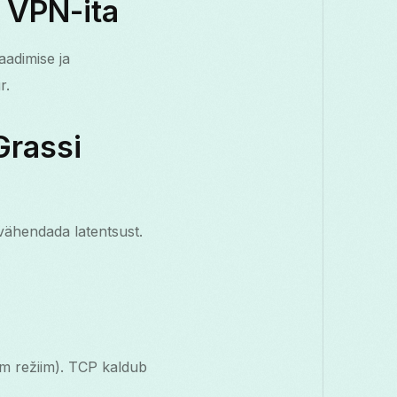
a VPN-ita
aadimise ja
r.
Grassi
 vähendada latentsust.
em režiim). TCP kaldub