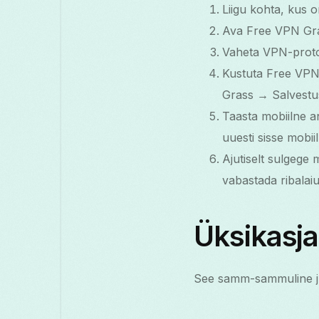
Liigu kohta, kus 
Ava Free VPN Grass
Vaheta VPN-protok
Kustuta Free VP
Grass → Salvest
Taasta mobiilne an
uuesti sisse mobi
Ajutiselt sulgege
vabastada ribalaiu
Üksikasj
See samm-sammuline juh