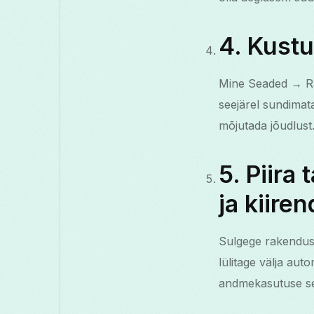
4. Kustu
Mine Seaded → R
seejärel sundimat
mõjutada jõudlust
5. Piira
ja kiire
Sulgege rakendused
lülitage välja au
andmekasutuse sead