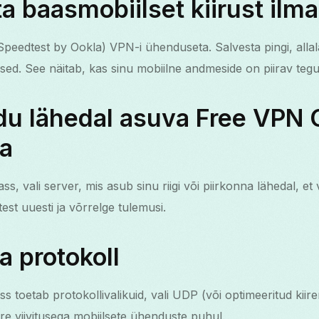
ta baasmobiilset kiirust ilm
 Speedtest by Ookla) VPN-i ühenduseta. Salvesta pingi, allal
used. See näitab, kas sinu mobiilne andmeside on piirav tegu
du lähedal asuva Free VPN 
ga
, vali server, mis asub sinu riigi või piirkonna lähedal, et
est uuesti ja võrrelge tulemusi.
a protokoll
s toetab protokollivalikuid, vali UDP (või optimeeritud kiir
re viivitusega mobiilsete ühenduste puhul.