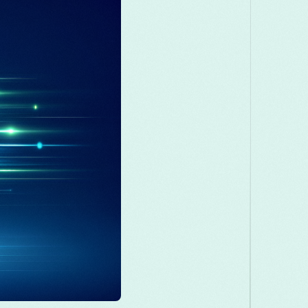
Македонски
Melayu
മലയാളം
मरा
Română
Русский
Српски
සිංහල
తెలుగు
ไทย
Tü