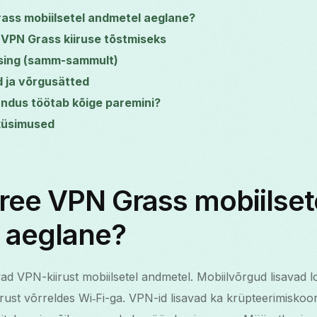
ass mobiilsetel andmetel aeglane?
VPN Grass kiiruse tõstmiseks
tsing (samm-sammult)
 ja võrgusätted
randus töötab kõige paremini?
küsimused
ree VPN Grass mobiilset
 aeglane?
d VPN-kiirust mobiilsetel andmetel. Mobiilvõrgud lisavad lo
irust võrreldes Wi‑Fi-ga. VPN-id lisavad ka krüpteerimisko