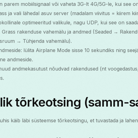
on parem mobiilsignaal või vaheta 3G-lt 4G/5G-le, kui see o
 ja vali lähedal asuv server (madalam viivitus = kiirem kii
ollinale optimeeritud valikule, nagu UDP, kui see on saada
N Grass rakenduse vahemälu ja andmed (Seaded → Raken
usruum → Tühjenda vahemälu).
dmeside: lülita Airplane Mode sisse 10 sekundiks ning seejär
ilne andmeside.
 muud andmekasutust nõudvad rakendused (nt voogedastus, 
s.
alik tõrkeotsing (samm-
is käib läbi süsteemse tõrkeotsingu, et tuvastada ja lahe