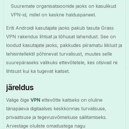
Suuremate organisatsioonide jaoks on kasulikud
VPN-id, millel on keskne halduspaneel.
Eriti Androidi kasutajate jaoks pakub tasuta Grass
VPN rakendus lihtsat ja tõhusat lahendust. See on
loodud kasutajate jaoks, pakkudes piiramatu liiklust ja
tehisintellektil põhinevat turvalisust, muutes selle
suurepäraseks valikuks ettevõtetele, kes otsivad nii
lihtsust kui ka tugevat kaitset.
järeldus
Valige õige
VPN
ettevõtte kaitseks on oluline
tänapäeva digitaalses keskkonnas turvalisuse,
privaatsuse ja tegevusvõimekuse säilitamiseks.
Arvestage oluliste omadustega nagu