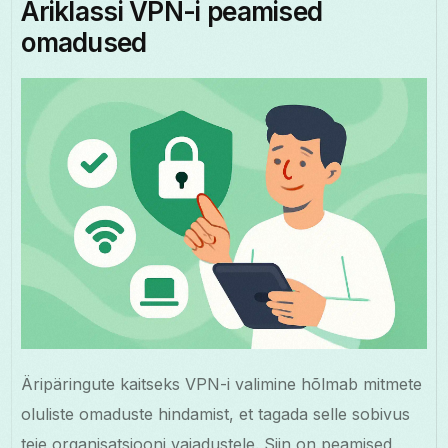
Äriklassi VPN-i peamised
omadused
Äripäringute kaitseks VPN-i valimine hõlmab mitmete
oluliste omaduste hindamist, et tagada selle sobivus
teie organisatsiooni vajadustele. Siin on peamised