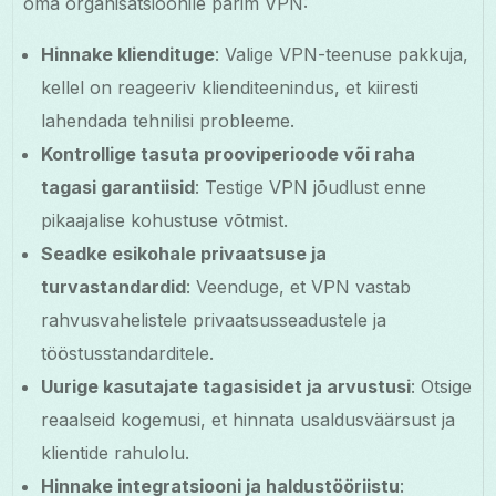
oma organisatsioonile parim VPN:
Hinnake kliendituge
: Valige VPN-teenuse pakkuja,
kellel on reageeriv klienditeenindus, et kiiresti
lahendada tehnilisi probleeme.
Kontrollige tasuta prooviperioode või raha
tagasi garantiisid
: Testige VPN jõudlust enne
pikaajalise kohustuse võtmist.
Seadke esikohale privaatsuse ja
turvastandardid
: Veenduge, et VPN vastab
rahvusvahelistele privaatsusseadustele ja
tööstusstandarditele.
Uurige kasutajate tagasisidet ja arvustusi
: Otsige
reaalseid kogemusi, et hinnata usaldusväärsust ja
klientide rahulolu.
Hinnake integratsiooni ja haldustööriistu
: