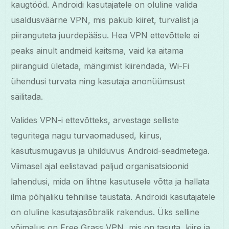
kaugtööd. Androidi kasutajatele on oluline valida
usaldusväärne VPN, mis pakub kiiret, turvalist ja
piiranguteta juurdepääsu. Hea VPN ettevõttele ei
peaks ainult andmeid kaitsma, vaid ka aitama
piiranguid ületada, mängimist kiirendada, Wi-Fi
ühendusi turvata ning kasutaja anonüümsust
säilitada.
Valides VPN-i ettevõtteks, arvestage selliste
teguritega nagu turvaomadused, kiirus,
kasutusmugavus ja ühilduvus Android-seadmetega.
Viimasel ajal eelistavad paljud organisatsioonid
lahendusi, mida on lihtne kasutusele võtta ja hallata
ilma põhjaliku tehnilise taustata. Androidi kasutajatele
on oluline kasutajasõbralik rakendus. Üks selline
võimalus on Free Grass VPN, mis on tasuta, kiire ja