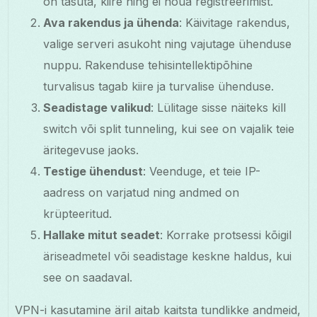
on tasuta, kiire ning ei nõua registreerimist.
Ava rakendus ja ühenda
: Käivitage rakendus,
valige serveri asukoht ning vajutage ühenduse
nuppu. Rakenduse tehisintellektipõhine
turvalisus tagab kiire ja turvalise ühenduse.
Seadistage valikud
: Lülitage sisse näiteks kill
switch või split tunneling, kui see on vajalik teie
äritegevuse jaoks.
Testige ühendust
: Veenduge, et teie IP-
aadress on varjatud ning andmed on
krüpteeritud.
Hallake mitut seadet
: Korrake protsessi kõigil
äriseadmetel või seadistage keskne haldus, kui
see on saadaval.
VPN-i kasutamine äril aitab kaitsta tundlikke andmeid,