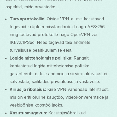
aspektid, mida arvestada:
Turvaprotokollid
: Otsige VPN-e, mis kasutavad
tugevaid krüpteerimisstandardeid nagu AES-256
ning toetavad protokolle nagu OpenVPN või
IKEv2/IPSec. Need tagavad teie andmete
turvalisuse pealtkuulamise eest.
Logide mittehoidmise poliitika
: Rangelt
kehtestatud logide mittehoidmise poliitika
garanteerib, et teie andmeid ja sirvimisaktiivsust ei
salvestata, säilitades privaatsuse ja vastavuse.
Kiirus ja ribalaius
: Kiire VPN vähendab latentsust,
mis on eriti oluline kaugtöö, videokonverentside ja
veebipõhise koostöö jaoks.
Kasutusmugavus
: Kasutajasõbralikud