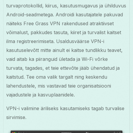
turvaprotokollid, kiirus, kasutusmugavus ja ühilduvus
Android-seadmetega. Androidi kasutajatele pakuvad
näiteks Free Grass VPN rakendused atraktiivset
võimalust, pakkudes tasuta, kiiret ja turvalist kaitset
ilma registreerimiseta. Usaldusväärse VPN-i
kasutuselevõtt mitte ainult ei kaitse tundlikku teavet,
vaid aitab ka piiranguid ületada ja Wi-Fi võrke
turvata, tagades, et teie ettevõte jääb ühendatud ja
kaitstud. Tee oma valik targalt ning keskendu
lahendustele, mis vastavad teie organisatsiooni
vajadustele ja kasvuplaanidele.
VPN-i valimine äriliseks kasutamiseks tagab turvalise
sirvimise.