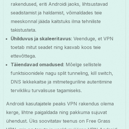
rakendused, eriti Androidi jaoks, lihtsustavad
seadistamist ja haldamist, võimaldades teie
meeskonnal jääda kaitstuks ilma tehniliste
takistusteta.
Ühilduvus ja skaleeritavus
: Veenduge, et VPN
toetab mitut seadet ning kasvab koos teie
ettevõttega.
Täiendavad omadused
: Mõelge sellistele
funktsioonidele nagu split tunneling, kill switch,
DNS lekkekaitse ja mitmeteguriline autentimine
tervikliku turvalisuse tagamiseks.
Androidi kasutajatele peaks VPN rakendus olema
kerge, lihtne paigaldada ning pakkuma sujuvat
ühendust. Üks soovitatav teenus on Free Grass