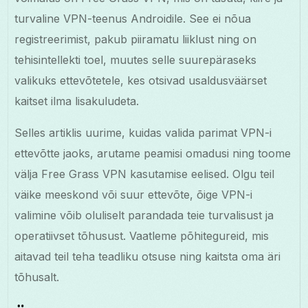
turvaline VPN-teenus Androidile. See ei nõua
registreerimist, pakub piiramatu liiklust ning on
tehisintellekti toel, muutes selle suurepäraseks
valikuks ettevõtetele, kes otsivad usaldusväärset
kaitset ilma lisakuludeta.
Selles artiklis uurime, kuidas valida parimat VPN-i
ettevõtte jaoks, arutame peamisi omadusi ning toome
välja Free Grass VPN kasutamise eelised. Olgu teil
väike meeskond või suur ettevõte, õige VPN-i
valimine võib oluliselt parandada teie turvalisust ja
operatiivset tõhusust. Vaatleme põhitegureid, mis
aitavad teil teha teadliku otsuse ning kaitsta oma äri
tõhusalt.