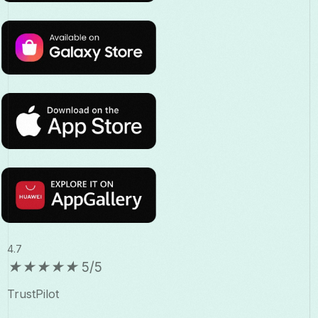
4.7
★
★
★
★
★
5/5
TrustPilot