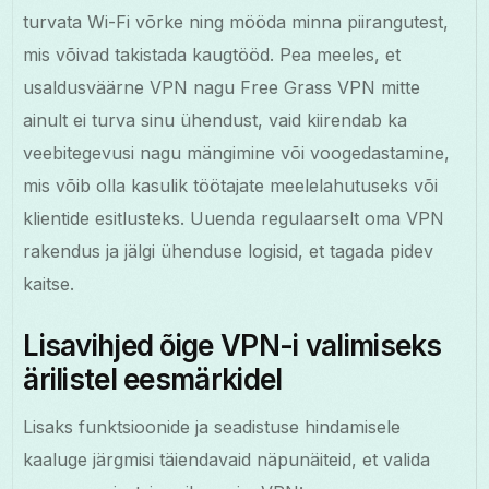
turvata Wi-Fi võrke ning mööda minna piirangutest,
mis võivad takistada kaugtööd. Pea meeles, et
usaldusväärne VPN nagu Free Grass VPN mitte
ainult ei turva sinu ühendust, vaid kiirendab ka
veebitegevusi nagu mängimine või voogedastamine,
mis võib olla kasulik töötajate meelelahutuseks või
klientide esitlusteks. Uuenda regulaarselt oma VPN
rakendus ja jälgi ühenduse logisid, et tagada pidev
kaitse.
Lisavihjed õige VPN-i valimiseks
ärilistel eesmärkidel
Lisaks funktsioonide ja seadistuse hindamisele
kaaluge järgmisi täiendavaid näpunäiteid, et valida