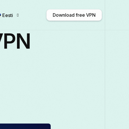
Download free VPN
Eesti
VPN
English
Afrikaans
Shqip
አማርኛ
Български
ဗမာစာ
Català
中文 
Français
Galego
ქართული
Deutsc
Italiano
日本語
ಕನ್ನಡ
Қазақ тілі