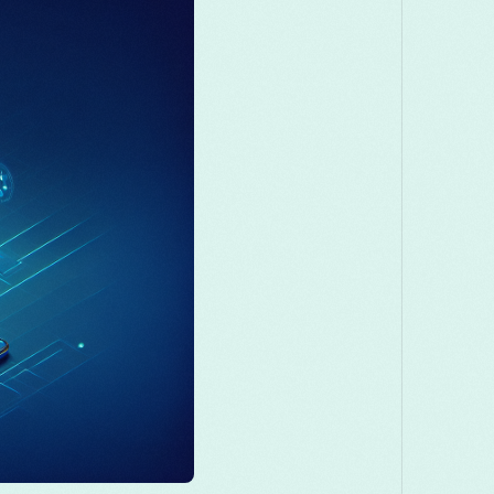
Македонски
Melayu
മലയാളം
मरा
Română
Русский
Српски
සිංහල
తెలుగు
ไทย
Tü