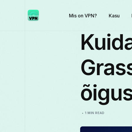
Mis on VPN?
Kasu
Kuid
Grass
õigus
1 MIN READ