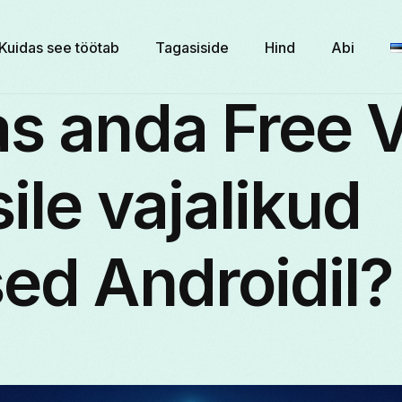
Kuidas see töötab
Tagasiside
Hind
Abi
as anda Free 
ile vajalikud
ed Androidil?