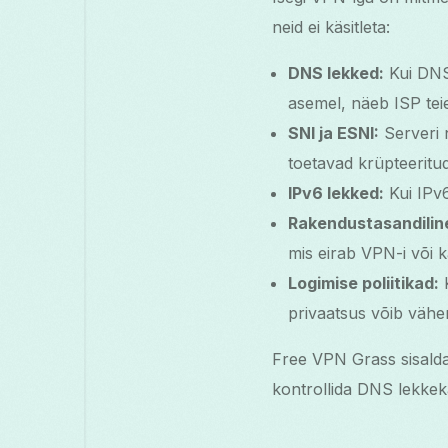
neid ei käsitleta:
DNS lekked:
Kui DNS
asemel, näeb ISP tei
SNI ja ESNI:
Serveri n
toetavad krüpteeritu
IPv6 lekked:
Kui IPv6
Rakendustasandiline
mis eirab VPN-i või k
Logimise poliitikad:
K
privaatsus võib vähe
Free VPN Grass sisalda
kontrollida DNS lekkekait