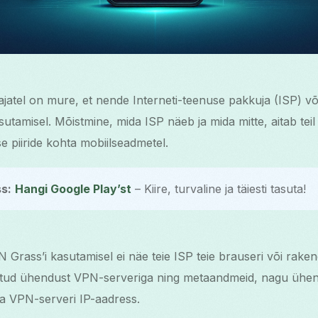
ajatel on mure, et nende Interneti-teenuse pakkuja (ISP) võ
sutamisel. Mõistmine, mida ISP näeb ja mida mitte, aitab teil
se piiride kohta mobiilseadmetel.
s:
Hangi Google Play’st
– Kiire, turvaline ja täiesti tasuta!
 Grass’i kasutamisel ei näe teie ISP teie brauseri või rakend
ritud ühendust VPN-serveriga ning metaandmeid, nagu ühen
a VPN-serveri IP-aadress.