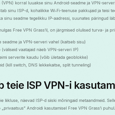
u (VPN) korral luuakse sinu Android-seadme ja VPN-serveri
tab sinu ISP-d, kohalikke Wi‑Fi-teenuse pakkujaid ja teisi teel
a sinu seadme tegelikku IP-aadressi, suunates päringud läb
hulgas Free VPN Grass’il, on järgmised olulised turva- ja 
e seadme ja VPN-serveri vahel (kaitseb sisu)
 (väliseid vaatajaid näeb VPN-serveri IP)
mi serverite kaudu (võib ületada geoblokke)
id (kill switch, DNS lekkekaitse, split tunneling)
 teie ISP VPN-i kasutam
ie liikluse, näevad ISP-d siiski mõningaid metaandmeid. Sell
b „privaatsus” Androidi kasutamisel Free VPN Grass’i puhul