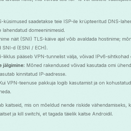
-küsimused saadetakse teie ISP-ile krüpteeritud DNS-lahe
e lahendatud domeeninimesid.
ime näit (SNI) TLS-käive ajal võib avaldada hostinime; mõne
d SNI-d (ESNI / ECH).
-liiklus pääseb VPN-tunnelist välja, võivad IPv6-sihtkohad 
 jälgimine:
Mõned rakendused võivad kasutada omi ühendus
asutab kinnitatud IP-aadresse.
ui VPN-teenuse pakkuja logib kasutamist ja on kohustatu
neda.
b kaitseid, mis on mõeldud nende riskide vähendamiseks, k
set ja kill switchi, et tagada täielik kaitse Androidil.