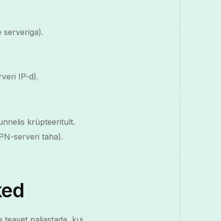
 serveriga).
veri IP-d).
nnelis krüpteeritult.
VPN-serveri taha).
ked
e teavet paljastada, kui