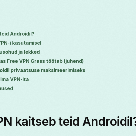
teid Androidil?
VPN-i kasutamisel
usohud ja lekked
 kas Free VPN Grass töötab (juhend)
oidil privaatsuse maksimeerimiseks
ilma VPN-ita
mused
N kaitseb teid Androidil