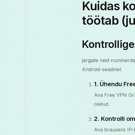
Kuidas ko
töötab (j
Kontrollig
järgjate neid nummerdat
Android-seadmel.
1. Ühendu Fre
Ava Free VPN Gras
olekut.
2. Kontrolli o
Ava brauseris IP-k