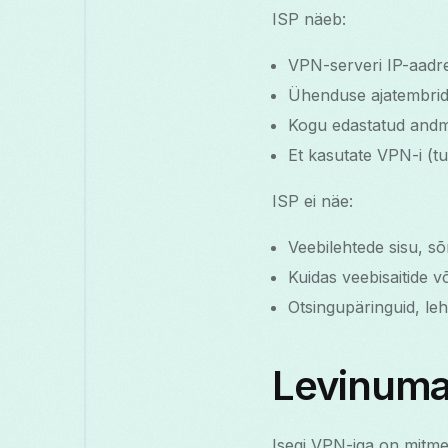
ISP näeb:
VPN-serveri IP-aadre
Ühenduse ajatembrid j
Kogu edastatud andme
Et kasutate VPN-i (tu
ISP ei näe:
Veebilehtede sisu, sõ
Kuidas veebisaitide v
Otsingupäringuid, lehe
Levinuma
Isegi VPN-iga on mitmeid