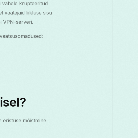
 vahele krüpteeritud
 vaatajaid liikluse sisu
i VPN-serveri.
privaatsusomadused:
isel?
e eristuse mõistmine
.