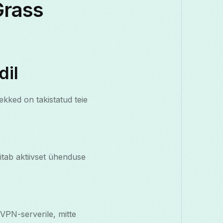
Grass
dil
ekked on takistatud teie
tab aktiivset ühenduse
 VPN-serverile, mitte