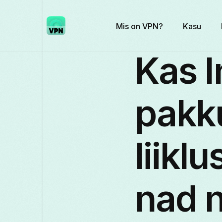
Mis on VPN?
Kasu
Kas I
pakk
liikl
nad n