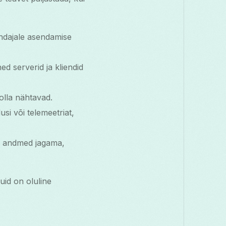
ndajale asendamise
d serverid ja kliendid
olla nähtavad.
i või telemeetriat,
d andmed jagama,
uid on oluline