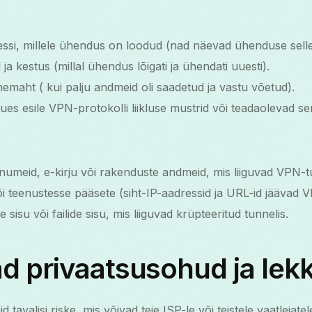
ssi, millele ühendus on loodud (nad näevad ühenduse selle
a kestus (millal ühendus lõigati ja ühendati uuesti).
maht ( kui palju andmeid oli saadetud ja vastu võetud).
ues esile VPN-protokolli liikluse mustrid või teadaolevad ser
numeid, e-kirju või rakenduste andmeid, mis liiguvad VPN-tu
õi teenustesse pääsete (siht-IP-aadressid ja URL-id jäävad 
 sisu või failide sisu, mis liiguvad krüpteeritud tunnelis.
d privaatsusohud ja lek
 tavalisi riske, mis võivad teie ISP-le või teistele vaatlejatel