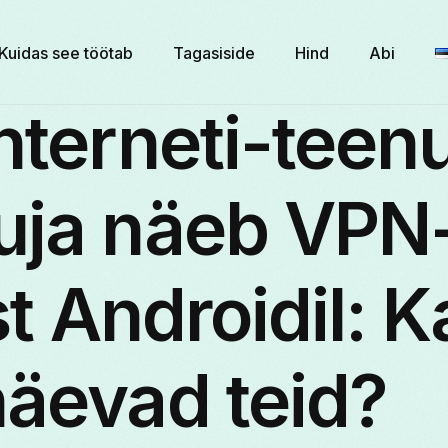
Kuidas see töötab
Tagasiside
Hind
Abi
nterneti-teen
uja näeb VPN
ust Androidil: K
äevad teid?