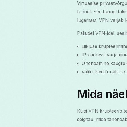
Virtuaalse privaatvõrg
tunnel. See tunnel takis
lugemast. VPN varjab k
Paljudel VPN-idel, seal
Liikluse krüpteerimin
IP-aadressi varjamine
Ühendamine kaugrelei
Valikulised funktsioon
Mida näeb
Kuigi VPN krüpteerib te
selgitab, mida tähenda