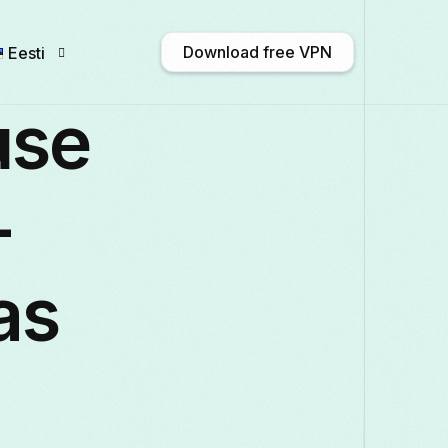
Download free VPN
Eesti
use
English
Afrikaans
Shqip
አማርኛ
-
Български
ဗမာစာ
Català
中文 
as
Français
Galego
ქართული
Deutsc
Italiano
日本語
ಕನ್ನಡ
Қазақ тілі