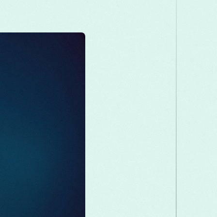
Македонски
Melayu
മലയാളം
मरा
Română
Русский
Српски
සිංහල
తెలుగు
ไทย
Tü