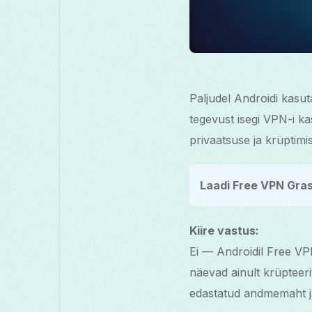
Paljudel Androidi kasut
tegevust isegi VPN-i ka
privaatsuse ja krüptimi
Laadi Free VPN Gras
Kiire vastus:
Ei — Androidil Free VPN
näevad ainult krüptee
edastatud andmemaht j