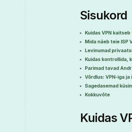
Sisukord
Kuidas VPN kaitseb 
Mida näeb teie ISP 
Levinumad privaats
Kuidas kontrollida,
Parimad tavad Andr
Võrdlus: VPN-iga ja 
Sagedasemad küsi
Kokkuvõte
Kuidas VP