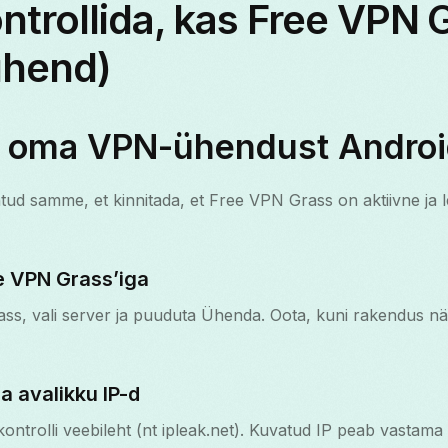
ntrollida, kas Free VPN 
uhend)
e oma VPN-ühendust Androi
ud samme, et kinnitada, et Free VPN Grass on aktiivne ja l
e VPN Grass’iga
s, vali server ja puuduta Ühenda. Oota, kuni rakendus näi
ma avalikku IP-d
ontrolli veebileht (nt ipleak.net). Kuvatud IP peab vastama