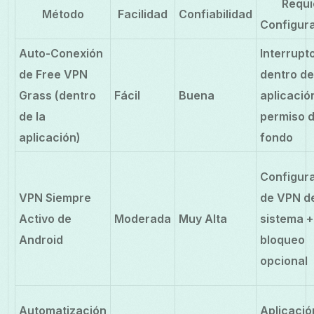
Requi
Método
Facilidad
Confiabilidad
Configur
Auto-Conexión
Interrupt
de Free VPN
dentro de
Grass (dentro
Fácil
Buena
aplicació
de la
permiso 
aplicación)
fondo
Configur
VPN Siempre
de VPN d
Activo de
Moderada
Muy Alta
sistema +
Android
bloqueo
opcional
Automatización
Aplicació