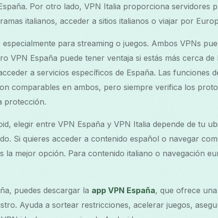
spaña. Por otro lado, VPN Italia proporciona servidores pr
amas italianos, acceder a sitios italianos o viajar por Euro
al, especialmente para streaming o juegos. Ambos VPNs pu
ro VPN España puede tener ventaja si estás más cerca de 
acceder a servicios específicos de España. Las funciones 
s son comparables en ambos, pero siempre verifica los prot
 protección.
id, elegir entre VPN España y VPN Italia depende de tu ubi
do. Si quieres acceder a contenido español o navegar como
la mejor opción. Para contenido italiano o navegación eur
ña, puedes descargar la
app VPN España
, que ofrece una 
istro. Ayuda a sortear restricciones, acelerar juegos, asegu