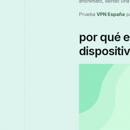
anonimato, siendo una 
Prueba
VPN España
pa
por qué e
dispositi