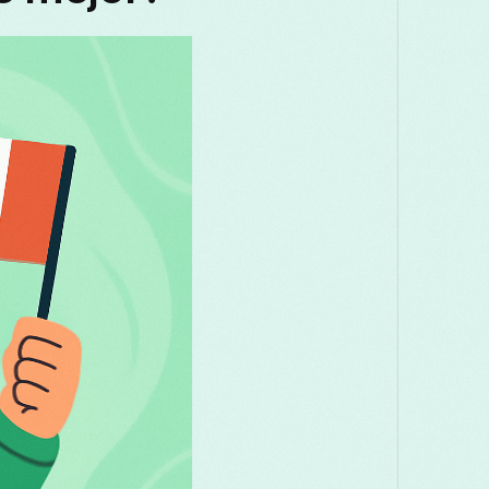
Македонски
Melayu
മലയാളം
Română
Русский
Српски
తెలుగు
ไทย