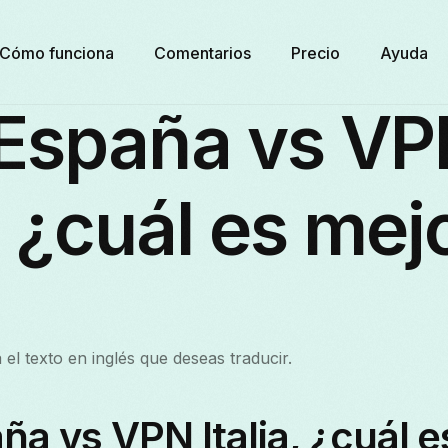
Cómo funciona
Comentarios
Precio
Ayuda
España vs VP
a, ¿cuál es mej
el texto en inglés que deseas traducir.
a vs VPN Italia, ¿cuál e