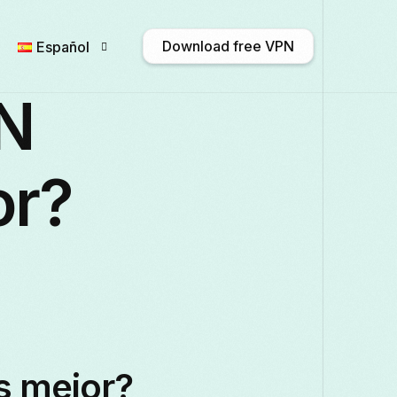
Download free VPN
Español
N
English
Afrikaans
Shqip
አ
or?
Български
ဗမာစာ
Català
Français
Galego
ქართული
De
Italiano
日本語
ಕನ್ನಡ
Қазақ 
s mejor?