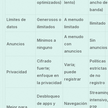
optimizados)
lento)
ancho de
banda)
Límites de
Generosos o
A menudo
Ilimitado
datos
ilimitados
limitado
A menudo
Mínimos a
Sin
Anuncios
con
ninguno
anuncios
anuncios
Cifrado
Políticas
Varía;
fuerte;
estrictas
Privacidad
puede
enfoque en
de no
registrar
la privacidad
registro
Streamin
Desbloqueo
intensivo
de apps y
Navegación
Mejor para
P2P,