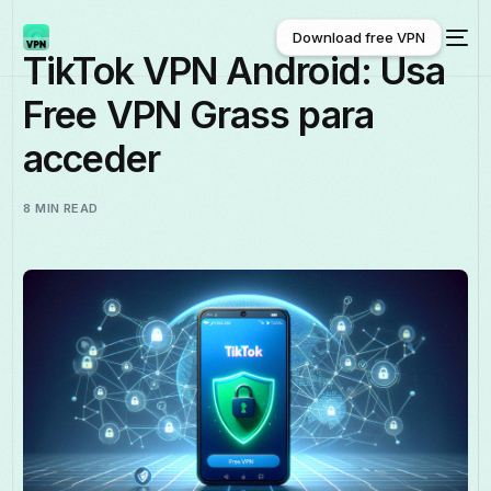
Download free VPN
TikTok VPN Android: Usa
Free VPN Grass para
Download free VPN
acceder
8 MIN READ
Español