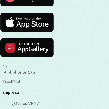
4.7
★
★
★
★
★
5/5
TrustPilot
Empresa
¿Qué es VPN?