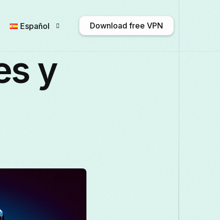
Download free VPN
Español
es y
English
Afrikaans
Shqip
አ
Български
ဗမာစာ
Català
Français
Galego
ქართული
De
Italiano
日本語
ಕನ್ನಡ
Қазақ 