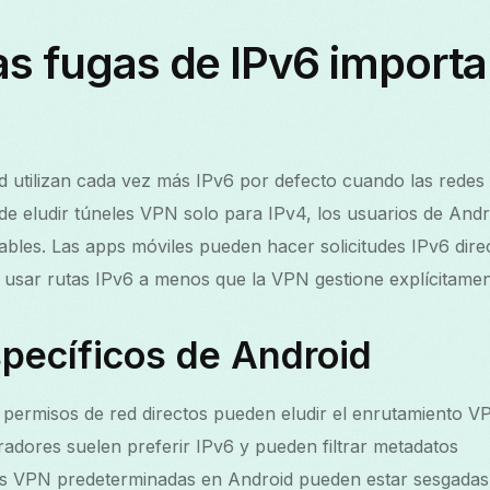
as fugas de IPv6 import
id utilizan cada vez más IPv6 por defecto cuando las redes 
ede eludir túneles VPN solo para IPv4, los usuarios de And
ables. Las apps móviles pueden hacer solicitudes IPv6 dir
e usar rutas IPv6 a menos que la VPN gestione explícitamen
pecíficos de Android
 permisos de red directos pueden eludir el enrutamiento V
radores suelen preferir IPv6 y pueden filtrar metadatos
s VPN predeterminadas en Android pueden estar sesgadas