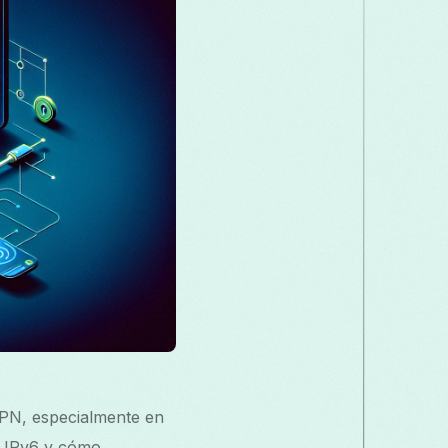
Македонски
Melayu
മലയാളം
Română
Русский
Српски
తెలుగు
ไทย
VPN, especialmente en
e IPv6 y cómo