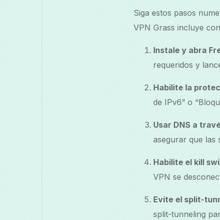
Siga estos pasos nume
VPN Grass incluye cont
Instale y abra F
requeridos y lance
Habilite la prote
de IPv6” o “Bloqu
Usar DNS a travé
asegurar que las 
Habilite el kill sw
VPN se desconect
Evite el split-tu
split-tunneling p