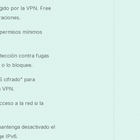
gido por la VPN. Free
raciones.
 permisos mínimos
otección contra fugas
 o lo bloquee.
 cifrado” para
a VPN.
cceso a la red si la
antenga desactivado el
ge IPv6.