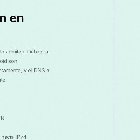
an en
lo admiten. Debido a
roid son
ectamente, y el DNS a
te.
PN
 hacia IPv4