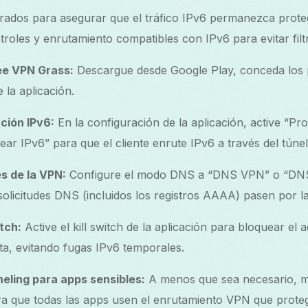
rados para asegurar que el tráfico IPv6 permanezca prote
roles y enrutamiento compatibles con IPv6 para evitar filt
ree VPN Grass:
Descargue desde Google Play, conceda los
 la aplicación.
cción IPv6:
En la configuración de la aplicación, active “Pr
ear IPv6” para que el cliente enrute IPv6 a través del túnel
s de la VPN:
Configure el modo DNS a “DNS VPN” o “DNS
solicitudes DNS (incluidos los registros AAAA) pasen por l
itch:
Active el kill switch de la aplicación para bloquear el a
a, evitando fugas IPv6 temporales.
nneling para apps sensibles:
A menos que sea necesario, m
ara que todas las apps usen el enrutamiento VPN que prote