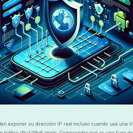
den exponer su dirección IP real incluso cuando usa una 
on tráfico IPv4/IPv6 mixto. Comprender qué es una fuga d