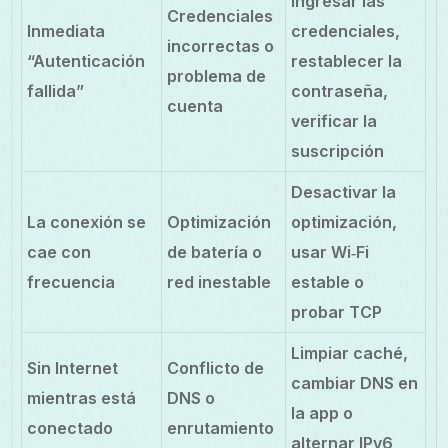
ingresar las
Credenciales
Inmediata
credenciales,
incorrectas o
“Autenticación
restablecer la
problema de
fallida”
contraseña,
cuenta
verificar la
suscripción
Desactivar la
La conexión se
Optimización
optimización,
cae con
de batería o
usar Wi‑Fi
frecuencia
red inestable
estable o
probar TCP
Limpiar caché,
Sin Internet
Conflicto de
cambiar DNS en
mientras está
DNS o
la app o
conectado
enrutamiento
alternar IPv6