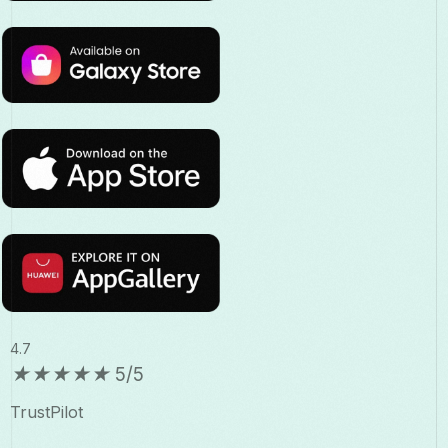
4.7
★
★
★
★
★
5/5
TrustPilot