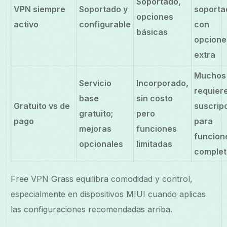
Soportado,
VPN siempre
Soportado y
soporta
opciones
activo
configurable
con
básicas
opcione
extra
Muchos
Servicio
Incorporado,
requier
base
sin costo
Gratuito vs de
suscrip
gratuito;
pero
pago
para
mejoras
funciones
funcion
opcionales
limitadas
complet
Free VPN Grass equilibra comodidad y control,
especialmente en dispositivos MIUI cuando aplicas
las configuraciones recomendadas arriba.