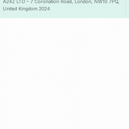
A24Z LTD – 7 Coronation Road, London, NW10 7PQ,
United Kingdom 2024