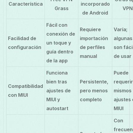
Característica
incorporado
Grass
VPN
de Android
Fácil con
Requiere
Varía;
conexión de
Facilidad de
importación
algunas
un toque y
configuración
de perfiles
son fáci
guía dentro
manual
de usar
de la app
Funciona
Puede
bien tras
Persistente,
requerir
Compatibilidad
ajustes de
pero menos
mismos
con MIUI
MIUI y
completo
ajustes
autostart
MIUI
Con
frecuen