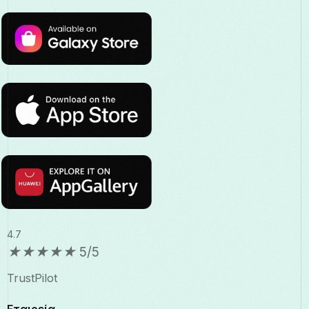
4.7
★
★
★
★
★
5/5
TrustPilot