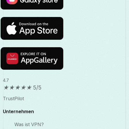
4.7
★
★
★
★
★
5/5
TrustPilot
Unternehmen
Was ist VPN?