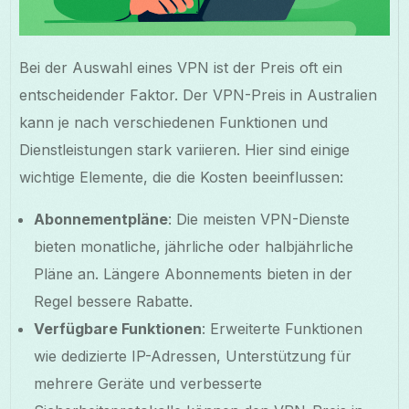
Bei der Auswahl eines VPN ist der Preis oft ein
entscheidender Faktor. Der VPN-Preis in Australien
kann je nach verschiedenen Funktionen und
Dienstleistungen stark variieren. Hier sind einige
wichtige Elemente, die die Kosten beeinflussen:
Abonnementpläne
: Die meisten VPN-Dienste
bieten monatliche, jährliche oder halbjährliche
Pläne an. Längere Abonnements bieten in der
Regel bessere Rabatte.
Verfügbare Funktionen
: Erweiterte Funktionen
wie dedizierte IP-Adressen, Unterstützung für
mehrere Geräte und verbesserte