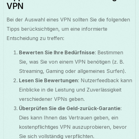
VPN
Bei der Auswahl eines VPN sollten Sie die folgenden
Tipps berücksichtigen, um eine informierte
Entscheidung zu treffen:
Bewerten Sie Ihre Bedürfnisse
: Bestimmen
Sie, was Sie von einem VPN benötigen (z. B.
Streaming, Gaming oder allgemeines Surfen).
Lesen Sie Bewertungen
: Nutzerfeedback kann
Einblicke in die Leistung und Zuverlässigkeit
verschiedener VPNs geben.
Überprüfen Sie die Geld-zurück-Garantie
:
Dies kann Ihnen das Vertrauen geben, ein
kostenpflichtiges VPN auszuprobieren, bevor
Sie sich vollständig verpflichten.