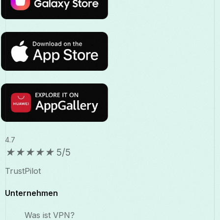
4.7
★
★
★
★
★
5/5
TrustPilot
Unternehmen
Was ist VPN?