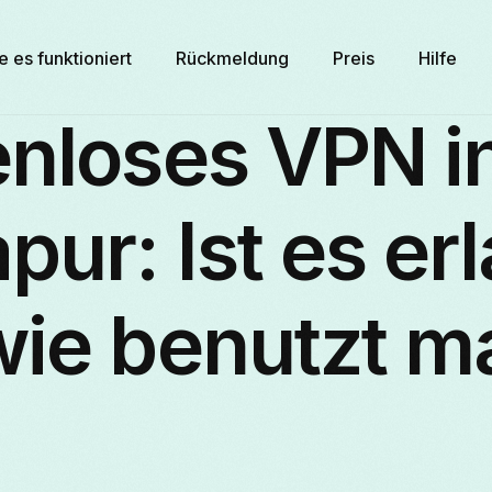
e es funktioniert
Rückmeldung
Preis
Hilfe
enloses VPN i
pur: Ist es er
wie benutzt m