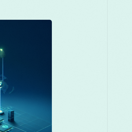
Македонски
Melayu
മലയാളം
Română
Русский
Српски
සි
తెలుగు
ไทย