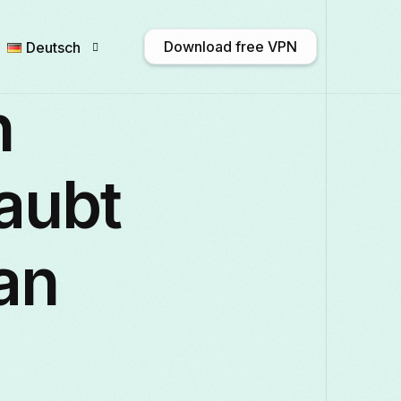
Download free VPN
Deutsch
n
English
Afrikaans
Shqip
አማ
laubt
Български
ဗမာစာ
Català
中
an
Français
Galego
ქართული
Deut
Italiano
日本語
ಕನ್ನಡ
Қазақ ті