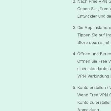
Nach Free VPN G
Geben Sie „Free VP
Entwickler und da
Die App installier
Tippen Sie auf In
Store übernimmt d
Öffnen und Berec
Öffnen Sie Free V
einen standardmä
VPN-Verbindung h
Konto erstellen (f
Wenn Free VPN Gra
Konto zu erstelle
Anmeldung.