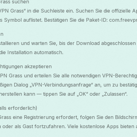
rass suchen
N Grass“ in die Suchleiste ein. Suchen Sie die offizielle A
s Symbol auflistet. Bestätigen Sie die Paket-ID: com.freevp
en
stallieren und warten Sie, bis der Download abgeschlossen 
ie Installation automatisch.
htigungen akzeptieren
PN Grass und erteilen Sie alle notwendigen VPN-Berechtig
ßigen Dialog „VPN-Verbindungsanfrage“ an, um zu bestätig
erstellen kann — tippen Sie auf „OK“ oder „Zulassen“.
alls erforderlich)
ss eine Registrierung erfordert, folgen Sie den Bildschir
n oder als Gast fortzufahren. Viele kostenlose Apps biete