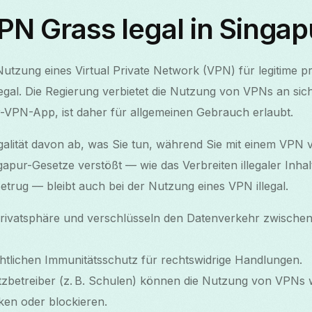
VPN Grass legal in Singap
 Nutzung eines Virtual Private Network (VPN) für legitime p
egal. Die Regierung verbietet die Nutzung von VPNs an sic
-VPN-App, ist daher für allgemeinen Gebrauch erlaubt.
egalität davon ab, was Sie tun, während Sie mit einem VPN
ingapur-Gesetze verstößt — wie das Verbreiten illegaler In
etrug — bleibt auch bei der Nutzung eines VPN illegal.
rivatsphäre und verschlüsseln den Datenverkehr zwische
chtlichen Immunitätsschutz für rechtswidrige Handlungen.
tzbetreiber (z. B. Schulen) können die Nutzung von VPNs 
nken oder blockieren.