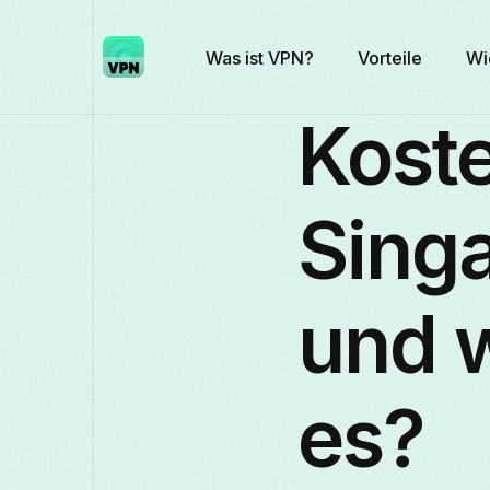
Was ist VPN?
Vorteile
Wi
Kost
Singa
und 
es?