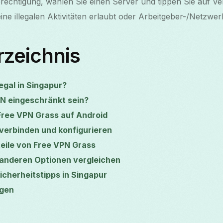
erechtigung, wählen Sie einen Server und tippen Sie auf V
ine illegalen Aktivitäten erlaubt oder Arbeitgeber-/Netzwe
rzeichnis
egal in Singapur?
N eingeschränkt sein?
 Free VPN Grass auf Android
: verbinden und konfigurieren
eile von Free VPN Grass
 anderen Optionen vergleichen
cherheitstipps in Singapur
agen