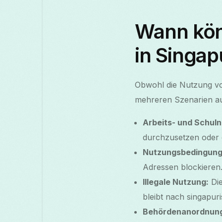
Wann kön
in Singap
Obwohl die Nutzung vo
mehreren Szenarien au
Arbeits- und Schul
durchzusetzen oder
Nutzungsbedingung
Adressen blockieren
Illegale Nutzung:
Die
bleibt nach singapur
Behördenanordnun