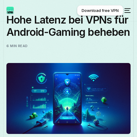
Download free VPN
Hohe Latenz bei VPNs für
Android-Gaming beheben
Download free VPN
6 MIN READ
Deutsch