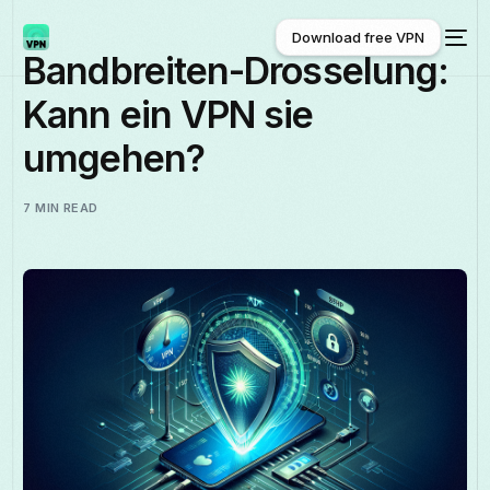
Download free VPN
Bandbreiten-Drosselung:
Kann ein VPN sie
Download free VPN
umgehen?
7 MIN READ
Deutsch