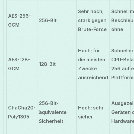
Sehr hoch;
Schnell m
AES-256-
256-Bit
stark gegen
Beschleu
GCM
Brute-Force
ohne
Hoch; für
Schnelle
AES-128-
die meisten
CPU-Bela
128-Bit
GCM
Zwecke
256 auf e
ausreichend
Plattfor
256-Bit-
Ausgezei
ChaCha20-
Hoch; sehr
äquivalente
Geräten 
Poly1305
sicher
Sicherheit
Hardware