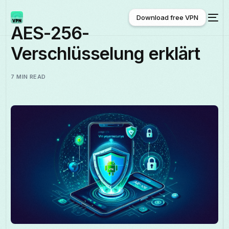
Download free VPN
AES-256-
Verschlüsselung erklärt
Download free VPN
7 MIN READ
Deutsch