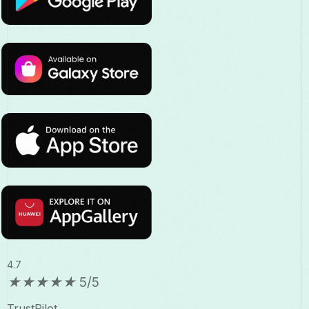
4.7
★
★
★
★
★
5/5
TrustPilot