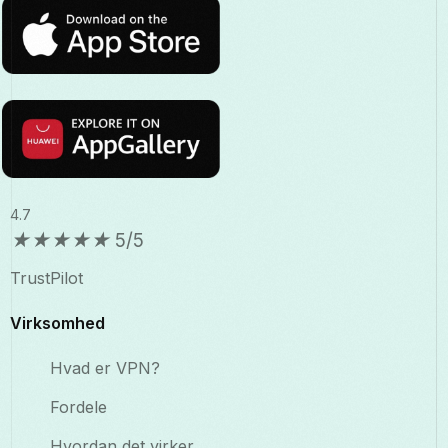
4.7
★
★
★
★
★
5/5
TrustPilot
Virksomhed
Hvad er VPN?
Fordele
Hvordan det virker