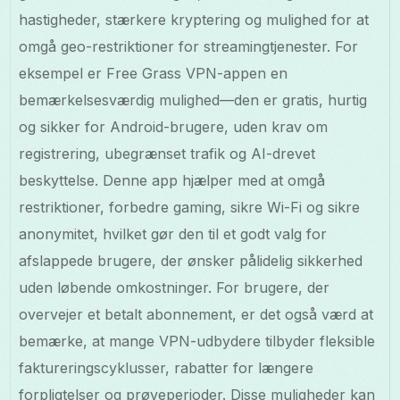
hastigheder, stærkere kryptering og mulighed for at
omgå geo-restriktioner for streamingtjenester. For
eksempel er Free Grass VPN-appen en
bemærkelsesværdig mulighed—den er gratis, hurtig
og sikker for Android-brugere, uden krav om
registrering, ubegrænset trafik og AI-drevet
beskyttelse. Denne app hjælper med at omgå
restriktioner, forbedre gaming, sikre Wi-Fi og sikre
anonymitet, hvilket gør den til et godt valg for
afslappede brugere, der ønsker pålidelig sikkerhed
uden løbende omkostninger. For brugere, der
overvejer et betalt abonnement, er det også værd at
bemærke, at mange VPN-udbydere tilbyder fleksible
faktureringscyklusser, rabatter for længere
forpligtelser og prøveperioder. Disse muligheder kan