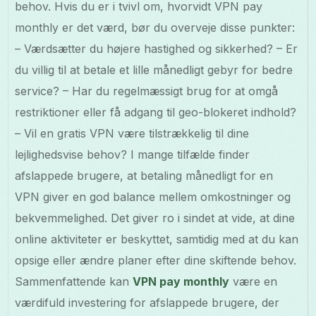
behov. Hvis du er i tvivl om, hvorvidt VPN pay
monthly er det værd, bør du overveje disse punkter:
– Værdsætter du højere hastighed og sikkerhed? – Er
du villig til at betale et lille månedligt gebyr for bedre
service? – Har du regelmæssigt brug for at omgå
restriktioner eller få adgang til geo-blokeret indhold?
– Vil en gratis VPN være tilstrækkelig til dine
lejlighedsvise behov? I mange tilfælde finder
afslappede brugere, at betaling månedligt for en
VPN giver en god balance mellem omkostninger og
bekvemmelighed. Det giver ro i sindet at vide, at dine
online aktiviteter er beskyttet, samtidig med at du kan
opsige eller ændre planer efter dine skiftende behov.
Sammenfattende kan
VPN pay monthly
være en
værdifuld investering for afslappede brugere, der