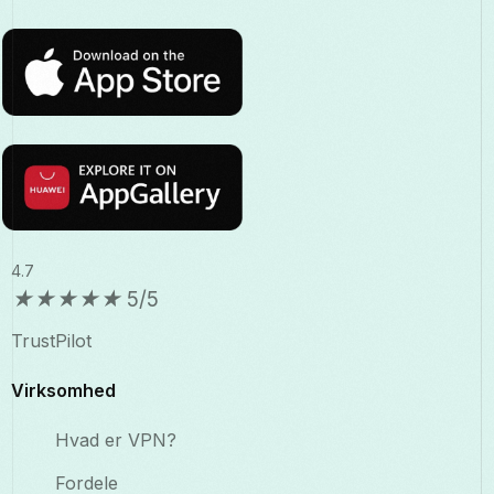
4.7
★
★
★
★
★
5/5
TrustPilot
Virksomhed
Hvad er VPN?
Fordele