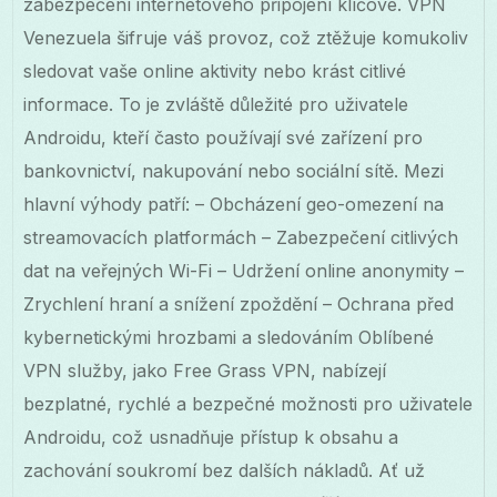
zabezpečení internetového připojení klíčové. VPN
Venezuela šifruje váš provoz, což ztěžuje komukoliv
sledovat vaše online aktivity nebo krást citlivé
informace. To je zvláště důležité pro uživatele
Androidu, kteří často používají své zařízení pro
bankovnictví, nakupování nebo sociální sítě. Mezi
hlavní výhody patří: – Obcházení geo-omezení na
streamovacích platformách – Zabezpečení citlivých
dat na veřejných Wi-Fi – Udržení online anonymity –
Zrychlení hraní a snížení zpoždění – Ochrana před
kybernetickými hrozbami a sledováním Oblíbené
VPN služby, jako Free Grass VPN, nabízejí
bezplatné, rychlé a bezpečné možnosti pro uživatele
Androidu, což usnadňuje přístup k obsahu a
zachování soukromí bez dalších nákladů. Ať už