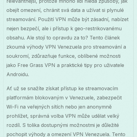
relevantnější, protože mnoho lidí hledá způsoby, jak
obejít omezení, chránit svá data a užívat si plynulé
streamování. Použití VPN může být zásadní, nabízet
nejen bezpečí, ale i přístup k geo-restrikovanému
obsahu. Ale stojí to opravdu za to? Tento článek
zkoumá výhody VPN Venezuela pro streamování a
soukromí, zdůrazňuje funkce, oblíbené možnosti
jako Free Grass VPN a praktické tipy pro uživatele
Androidu.
Ať už se snažíte získat přístup ke streamovacím
platformám blokovaným v Venezuele, zabezpečit
Wi-Fi na veřejných sítích nebo jen anonymně
prohlížet, správná volba VPN může udělat velký
rozdíl. S tolika dostupnými možnostmi je důležité
pochopit výhody a omezení VPN Venezuela. Tento