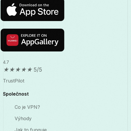
4.7
★
★
★
★
★
5/5
TrustPilot
Společnost
Co je VPN?
Výhody
Jak to funguje