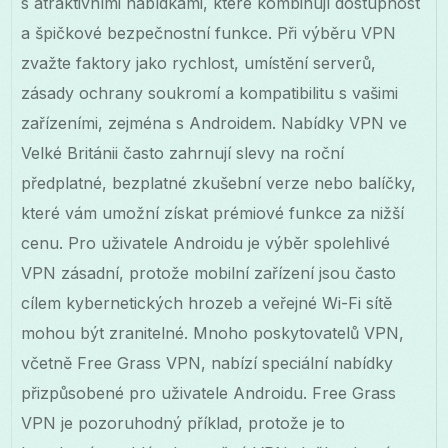
s atraktivními nabídkami, které kombinují dostupnost
a špičkové bezpečnostní funkce. Při výběru VPN
zvažte faktory jako rychlost, umístění serverů,
zásady ochrany soukromí a kompatibilitu s vašimi
zařízeními, zejména s Androidem. Nabídky VPN ve
Velké Británii často zahrnují slevy na roční
předplatné, bezplatné zkušební verze nebo balíčky,
které vám umožní získat prémiové funkce za nižší
cenu. Pro uživatele Androidu je výběr spolehlivé
VPN zásadní, protože mobilní zařízení jsou často
cílem kybernetických hrozeb a veřejné Wi-Fi sítě
mohou být zranitelné. Mnoho poskytovatelů VPN,
včetně Free Grass VPN, nabízí speciální nabídky
přizpůsobené pro uživatele Androidu. Free Grass
VPN je pozoruhodný příklad, protože je to