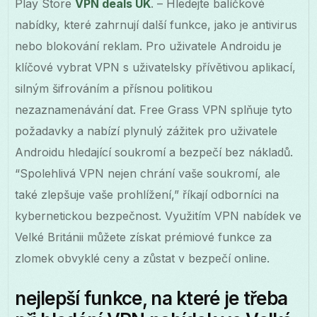
Play Store
VPN deals UK
. – Hledejte balíčkové
nabídky, které zahrnují další funkce, jako je antivirus
nebo blokování reklam. Pro uživatele Androidu je
klíčové vybrat VPN s uživatelsky přívětivou aplikací,
silným šifrováním a přísnou politikou
nezaznamenávání dat. Free Grass VPN splňuje tyto
požadavky a nabízí plynulý zážitek pro uživatele
Androidu hledající soukromí a bezpečí bez nákladů.
“Spolehlivá VPN nejen chrání vaše soukromí, ale
také zlepšuje vaše prohlížení,” říkají odborníci na
kybernetickou bezpečnost. Využitím VPN nabídek ve
Velké Británii můžete získat prémiové funkce za
zlomek obvyklé ceny a zůstat v bezpečí online.
nejlepší funkce, na které je třeba