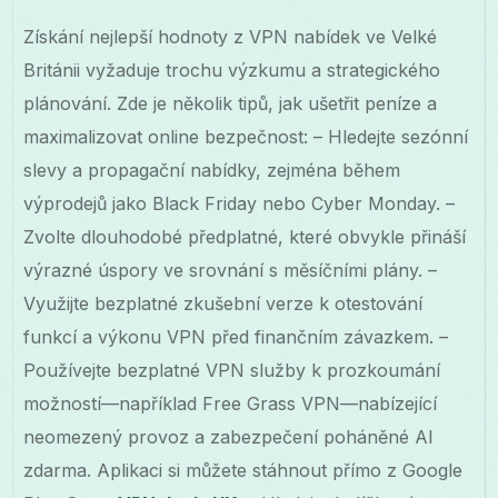
Získání nejlepší hodnoty z VPN nabídek ve Velké
Británii vyžaduje trochu výzkumu a strategického
plánování. Zde je několik tipů, jak ušetřit peníze a
maximalizovat online bezpečnost: – Hledejte sezónní
slevy a propagační nabídky, zejména během
výprodejů jako Black Friday nebo Cyber Monday. –
Zvolte dlouhodobé předplatné, které obvykle přináší
výrazné úspory ve srovnání s měsíčními plány. –
Využijte bezplatné zkušební verze k otestování
funkcí a výkonu VPN před finančním závazkem. –
Používejte bezplatné VPN služby k prozkoumání
možností—například Free Grass VPN—nabízející
neomezený provoz a zabezpečení poháněné AI
zdarma. Aplikaci si můžete stáhnout přímo z Google