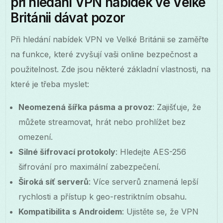
při hledání VPN nabídek ve Velké
Británii dávat pozor
Při hledání nabídek VPN ve Velké Británii se zaměřte
na funkce, které zvyšují vaši online bezpečnost a
použitelnost. Zde jsou některé základní vlastnosti, na
které je třeba myslet:
Neomezená šířka pásma a provoz
: Zajišťuje, že
můžete streamovat, hrát nebo prohlížet bez
omezení.
Silné šifrovací protokoly
: Hledejte AES-256
šifrování pro maximální zabezpečení.
Široká síť serverů
: Více serverů znamená lepší
rychlosti a přístup k geo-restriktním obsahu.
Kompatibilita s Androidem
: Ujistěte se, že VPN