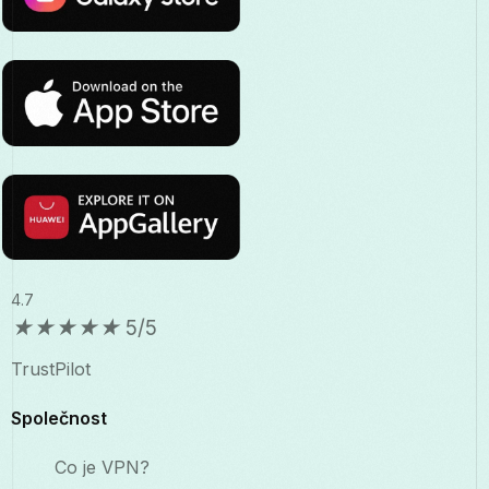
4.7
★
★
★
★
★
5/5
TrustPilot
Společnost
Co je VPN?