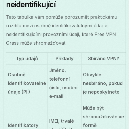
neidentifikující
Tato tabulka vám pomůže porozumět praktickému
rozdílu mezi osobně identifikovatelnými údaji a
neidentifikujícími provozními údaji, které Free VPN
Grass může shromažďovat.
Typ údajů
Příklady
Sbíráno VPN?
Jméno,
Osobně
Obvykle
telefonní
identifikovatelné
nesbíráno, pokud
číslo, osobní
údaje (PII)
je neposkytnete
e-mail
Může být
shromažďován ve
IMEI, trvalé
Identifikátory
formě