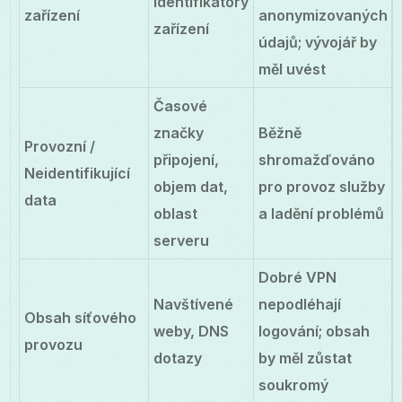
identifikátory
zařízení
anonymizovaných
zařízení
údajů; vývojář by
měl uvést
Časové
značky
Běžně
Provozní /
připojení,
shromažďováno
Neidentifikující
objem dat,
pro provoz služby
data
oblast
a ladění problémů
serveru
Dobré VPN
Navštívené
nepodléhají
Obsah síťového
weby, DNS
logování; obsah
provozu
dotazy
by měl zůstat
soukromý