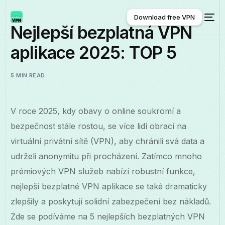
Download free VPN
Nejlepší bezplatná VPN
aplikace 2025: TOP 5
Download free VPN
5 MIN READ
V roce 2025, kdy obavy o online soukromí a
bezpečnost stále rostou, se více lidí obrací na
virtuální privátní sítě (VPN), aby chránili svá data a
udrželi anonymitu při procházení. Zatímco mnoho
prémiových VPN služeb nabízí robustní funkce,
nejlepší bezplatné VPN aplikace se také dramaticky
zlepšily a poskytují solidní zabezpečení bez nákladů.
Zde se podíváme na 5 nejlepších bezplatných VPN
Čeština