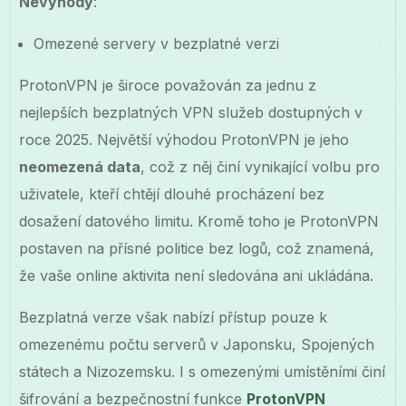
Nevýhody
:
Omezené servery v bezplatné verzi
ProtonVPN je široce považován za jednu z
nejlepších bezplatných VPN služeb dostupných v
roce 2025. Největší výhodou ProtonVPN je jeho
neomezená data
, což z něj činí vynikající volbu pro
uživatele, kteří chtějí dlouhé procházení bez
dosažení datového limitu. Kromě toho je ProtonVPN
postaven na přísné politice bez logů, což znamená,
že vaše online aktivita není sledována ani ukládána.
Bezplatná verze však nabízí přístup pouze k
omezenému počtu serverů v Japonsku, Spojených
státech a Nizozemsku. I s omezenými umístěními činí
šifrování a bezpečnostní funkce
ProtonVPN