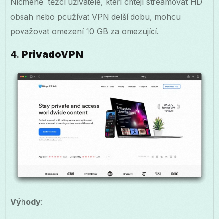
Nicméně, těžcí uživatelé, kteří chtějí streamovat HD
obsah nebo používat VPN delší dobu, mohou
považovat omezení 10 GB za omezující.
4.
PrivadoVPN
Výhody
: