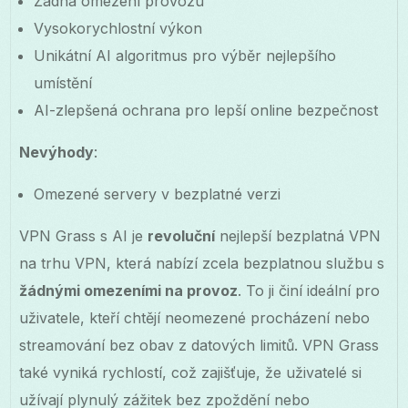
Žádná omezení provozu
Vysokorychlostní výkon
Unikátní AI algoritmus pro výběr nejlepšího
umístění
AI-zlepšená ochrana pro lepší online bezpečnost
Nevýhody
:
Omezené servery v bezplatné verzi
VPN Grass s AI je
revoluční
nejlepší bezplatná VPN
na trhu VPN, která nabízí zcela bezplatnou službu s
žádnými omezeními na provoz
. To ji činí ideální pro
uživatele, kteří chtějí neomezené procházení nebo
streamování bez obav z datových limitů. VPN Grass
také vyniká rychlostí, což zajišťuje, že uživatelé si
užívají plynulý zážitek bez zpoždění nebo