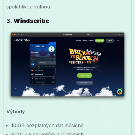
spolehlivou volbou.
3.
Windscribe
Výhody
:
10 GB bezplatných dat měsíčně
Přístup k serverům v 10 zemích