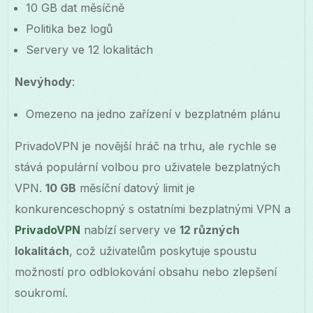
10 GB dat měsíčně
Politika bez logů
Servery ve 12 lokalitách
Nevýhody
:
Omezeno na jedno zařízení v bezplatném plánu
PrivadoVPN je novější hráč na trhu, ale rychle se
stává populární volbou pro uživatele bezplatných
VPN.
10 GB
měsíční datový limit je
konkurenceschopný s ostatními bezplatnými VPN a
PrivadoVPN
nabízí servery ve
12 různých
lokalitách
, což uživatelům poskytuje spoustu
možností pro odblokování obsahu nebo zlepšení
soukromí.