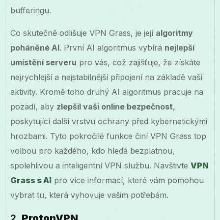
bufferingu.
Co skutečně odlišuje VPN Grass, je její
algoritmy
poháněné AI
. První AI algoritmus vybírá
nejlepší
umístění serveru
pro vás, což zajišťuje, že získáte
nejrychlejší a nejstabilnější připojení na základě vaší
aktivity. Kromě toho druhý AI algoritmus pracuje na
pozadí, aby
zlepšil vaši online bezpečnost
,
poskytující další vrstvu ochrany před kybernetickými
hrozbami. Tyto pokročilé funkce činí VPN Grass top
volbou pro každého, kdo hledá bezplatnou,
spolehlivou a inteligentní VPN službu. Navštivte
VPN
Grass s AI
pro více informací, které vám pomohou
vybrat tu, která vyhovuje vašim potřebám.
2.
ProtonVPN