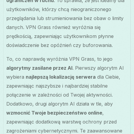
ograniczeń w ruchu
. To sprawia, że jest idealny dla
użytkowników, którzy chcą nieograniczonego
przeglądania lub strumieniowania bez obaw o limity
danych. VPN Grass również wyróżnia się
prędkością, zapewniając użytkownikom płynne
doświadczenie bez opóźnień czy buforowania.
To, co naprawdę wyróżnia VPN Grass, to jego
algorytmy zasilane przez AI
. Pierwszy algorytm AI
wybiera
najlepszą lokalizację serwera
dla Ciebie,
zapewniając najszybsze i najbardziej stabilne
połączenie w zależności od Twojej aktywności.
Dodatkowo, drugi algorytm AI działa w tle, aby
wzmocnić Twoje bezpieczeństwo online
,
zapewniając dodatkową warstwę ochrony przed
zagrożeniami cybernetycznymi. Te zaawansowane