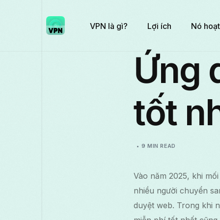
VPN là gì?
Lợi ích
Nó hoạt
Ứng 
tốt n
9 MIN READ
Vào năm 2025, khi mối 
nhiều người chuyển sa
duyệt web. Trong khi 