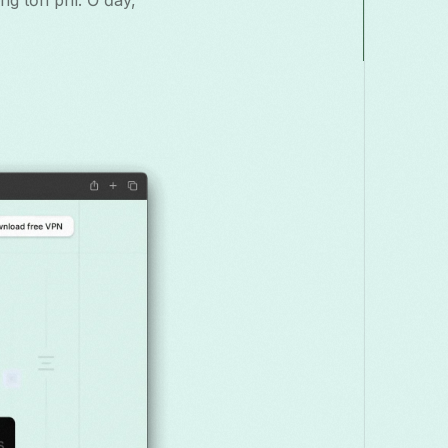
ng tốn phí. Ở đây,
Македонски
Melayu
മലയാളം
मर
Română
Русский
Српски
සිං
తెలుగు
ไทย
T