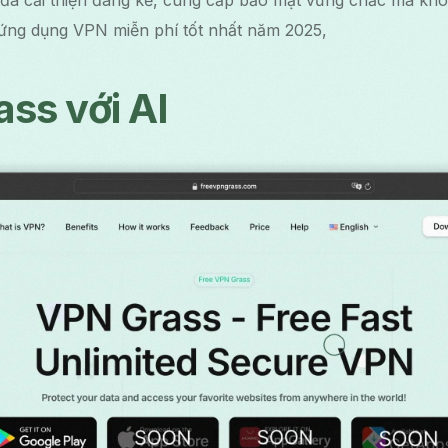
 đã cải thiện đáng kể, cung cấp bảo mật vững chắc mà khô
 ứng dụng VPN miễn phí tốt nhất năm 2025,
ss với AI