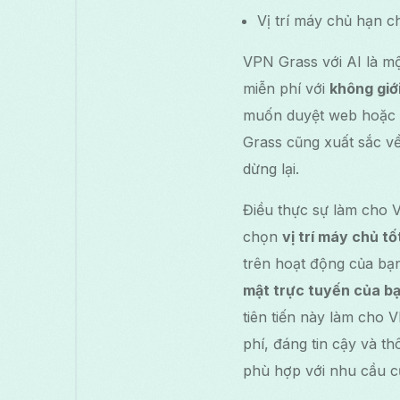
Vị trí máy chủ hạn c
VPN Grass với AI là m
miễn phí với
không giớ
muốn duyệt web hoặc p
Grass cũng xuất sắc về
dừng lại.
Điều thực sự làm cho 
chọn
vị trí máy chủ tố
trên hoạt động của bạ
mật trực tuyến của b
tiên tiến này làm cho 
phí, đáng tin cậy và t
phù hợp với nhu cầu c