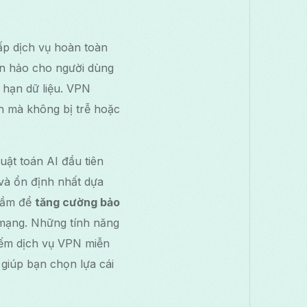
ấp dịch vụ hoàn toàn
àn hảo cho người dùng
 hạn dữ liệu. VPN
h mà không bị trễ hoặc
huật toán AI đầu tiên
và ổn định nhất dựa
thầm để
tăng cường bảo
 mạng. Những tính năng
kiếm dịch vụ VPN miễn
, giúp bạn chọn lựa cái