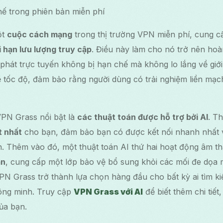
hế trong phiên bản miễn phí
ột
cuộc cách mạng
trong thị trường VPN miễn phí, cung c
i hạn lưu lượng truy cập
. Điều này làm cho nó trở nên ho
hát trực tuyến không bị hạn chế mà không lo lắng về giới
 tốc độ, đảm bảo rằng người dùng có trải nghiệm liền mạc
VPN Grass nổi bật là
các thuật toán được hỗ trợ bởi AI
. T
t nhất
cho bạn, đảm bảo bạn có được kết nối nhanh nhất 
n. Thêm vào đó, một thuật toán AI thứ hai hoạt động âm 
ạn
, cung cấp một lớp bảo vệ bổ sung khỏi các mối đe dọa
VPN Grass trở thành lựa chọn hàng đầu cho bất kỳ ai tìm 
hông minh. Truy cập
VPN Grass với AI
để biết thêm chi tiết
ủa bạn.