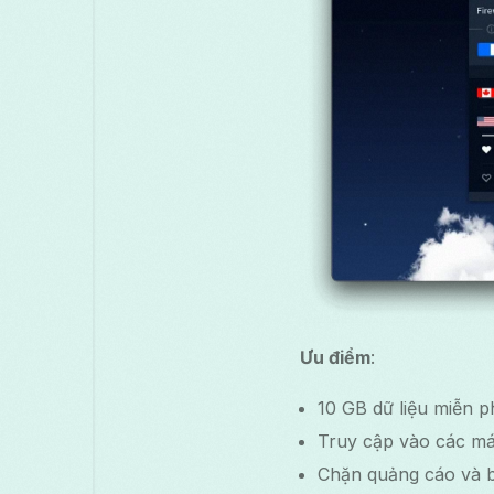
Ưu điểm
:
10 GB dữ liệu miễn p
Truy cập vào các má
Chặn quảng cáo và b