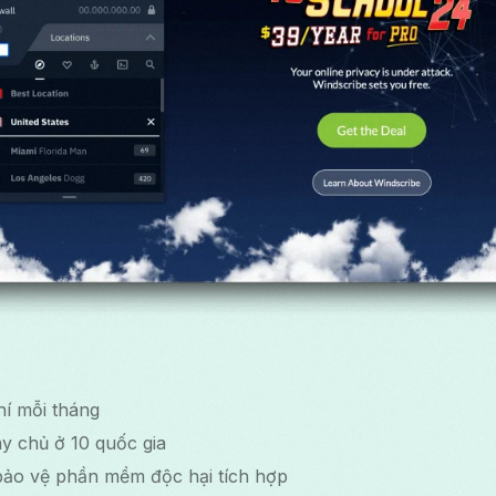
hí mỗi tháng
y chủ ở 10 quốc gia
ảo vệ phần mềm độc hại tích hợp