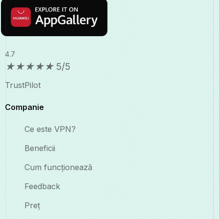
4.7
★
★
★
★
★
5/5
TrustPilot
Companie
Ce este VPN?
Beneficii
Cum funcționează
Feedback
Preț