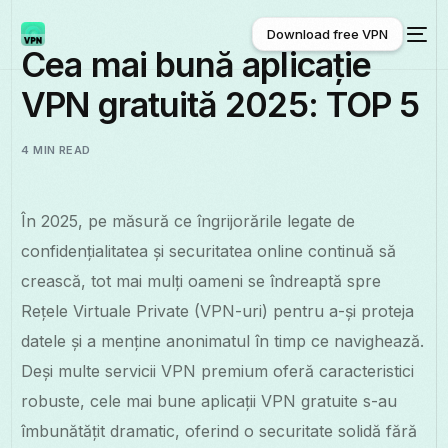
Download free VPN
Cea mai bună aplicație
VPN gratuită 2025: TOP 5
Download free VPN
4 MIN READ
În 2025, pe măsură ce îngrijorările legate de
confidențialitatea și securitatea online continuă să
crească, tot mai mulți oameni se îndreaptă spre
Rețele Virtuale Private (VPN-uri) pentru a-și proteja
datele și a menține anonimatul în timp ce navighează.
Deși multe servicii VPN premium oferă caracteristici
robuste, cele mai bune aplicații VPN gratuite s-au
îmbunătățit dramatic, oferind o securitate solidă fără
Română