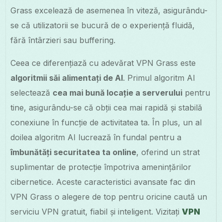
Grass excelează de asemenea în viteză, asigurându-
se că utilizatorii se bucură de o experiență fluidă,
fără întârzieri sau buffering.
Ceea ce diferențiază cu adevărat VPN Grass este
algoritmii săi alimentați de AI
. Primul algoritm AI
selectează
cea mai bună locație a serverului
pentru
tine, asigurându-se că obții cea mai rapidă și stabilă
conexiune în funcție de activitatea ta. În plus, un al
doilea algoritm AI lucrează în fundal pentru a
îmbunătăți securitatea ta online
, oferind un strat
suplimentar de protecție împotriva amenințărilor
cibernetice. Aceste caracteristici avansate fac din
VPN Grass o alegere de top pentru oricine caută un
serviciu VPN gratuit, fiabil și inteligent. Vizitați
VPN