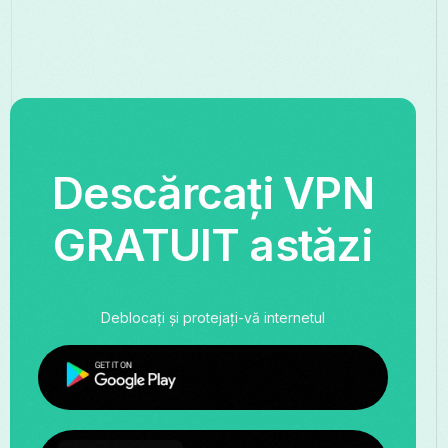
Descărcați VPN
GRATUIT astăzi
Deblocați și protejați-vă internetul