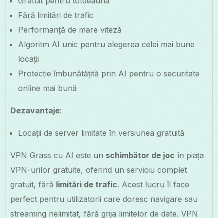
Gratuit pentru totdeauna
Fără limitări de trafic
Performanță de mare viteză
Algoritm AI unic pentru alegerea celei mai bune
locații
Protecție îmbunătățită prin AI pentru o securitate
online mai bună
Dezavantaje
:
Locații de server limitate în versiunea gratuită
VPN Grass cu AI este un
schimbător de joc
în piața
VPN-urilor gratuite, oferind un serviciu complet
gratuit, fără
limitări de trafic
. Acest lucru îl face
perfect pentru utilizatorii care doresc navigare sau
streaming nelimitat, fără grija limitelor de date. VPN