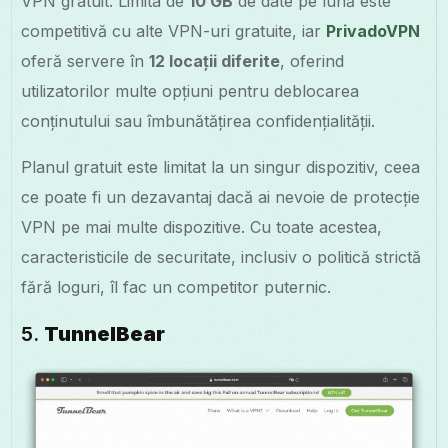
VPN gratuit. Limita de
10 GB
de date pe lună este
competitivă cu alte VPN-uri gratuite, iar
PrivadoVPN
oferă servere în
12 locații diferite
, oferind
utilizatorilor multe opțiuni pentru deblocarea
conținutului sau îmbunătățirea confidențialității.
Planul gratuit este limitat la un singur dispozitiv, ceea
ce poate fi un dezavantaj dacă ai nevoie de protecție
VPN pe mai multe dispozitive. Cu toate acestea,
caracteristicile de securitate, inclusiv o politică strictă
fără loguri, îl fac un competitor puternic.
5.
TunnelBear