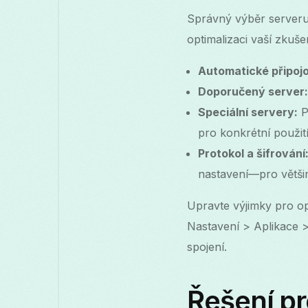
Správný výběr serveru 
optimalizaci vaší zkuše
Automatické připojo
Doporučený server:
Speciální servery:
P
pro konkrétní použití
Protokol a šifrování
nastavení—pro většin
Upravte výjimky pro op
Nastavení > Aplikace
spojení.
Řešení p