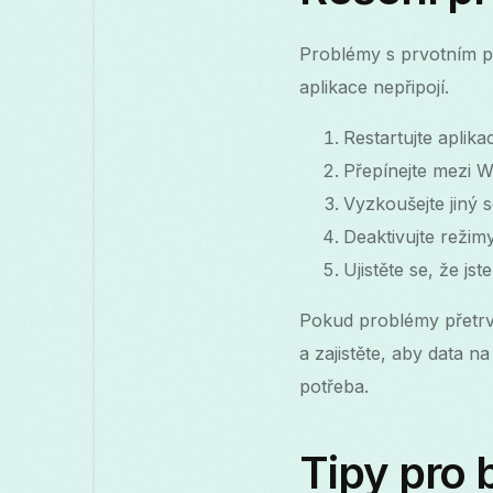
Problémy s prvotním př
aplikace nepřipojí.
Restartujte aplik
Přepínejte mezi Wi
Vyzkoušejte jiný 
Deaktivujte režim
Ujistěte se, že js
Pokud problémy přetrvá
a zajistěte, aby data n
potřeba.
Tipy pro