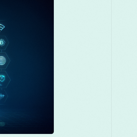
Македонски
Melayu
മലയാളം
मर
Română
Русский
Српски
සිංහ
తెలుగు
ไทย
T