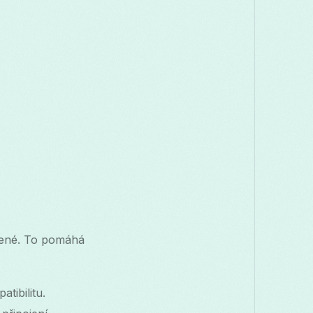
avené. To pomáhá
tibilitu.