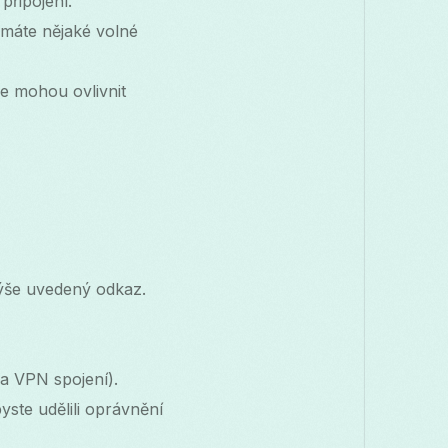
připojení.
e máte nějaké volné
e mohou ovlivnit
výše uvedený odkaz.
a VPN spojení).
ste udělili oprávnění