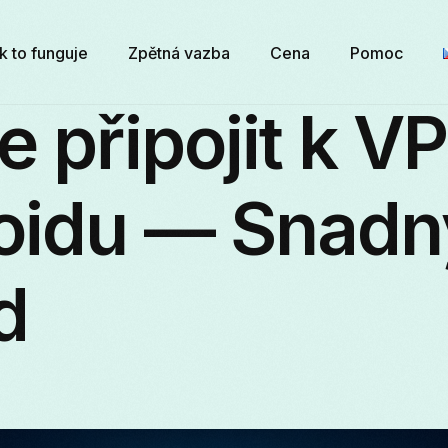
k to funguje
Zpětná vazba
Cena
Pomoc
e připojit k V
oidu — Snadn
d