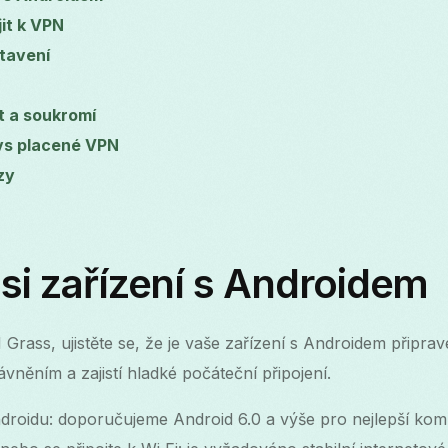
it k VPN
tavení
t a soukromí
vs placené VPN
zy
 si zařízení s Androidem
Grass, ujistěte se, že je vaše zařízení s Androidem připr
vněním a zajistí hladké počáteční připojení.
ndroidu: doporučujeme Android 6.0 a výše pro nejlepší kompa