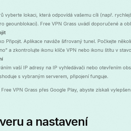
 vyberte lokaci, která odpovídá vašemu cíli (např. rychlej
ro geounblokaci). Free VPN Grass uvádí doporučené a obl
jit
ko Připojit. Aplikace naváže šifrovaný tunel. Počkejte někol
no” a zkontrolujte ikonu klíče VPN nebo ikonu štítu v sta
ní
váním vaší IP adresy na IP vyhledávači nebo otevřením o
 shoduje s vybraným serverem, připojení funguje.
 Free VPN Grass přes Google Play, abyste získali vylepšen
veru a nastavení