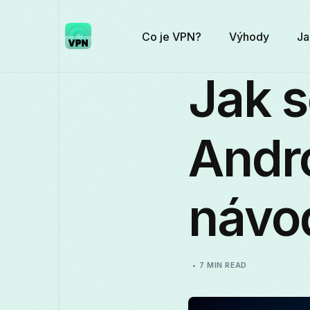
Co je VPN?
Výhody
Ja
Jak s
Andr
návo
7 MIN READ