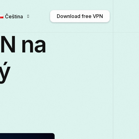
Download free VPN
Čeština
PN na
English
Afrikaans
Shqip
አማር
ý
Български
ဗမာစာ
Català
中文
Français
Galego
ქართული
Deuts
Italiano
日本語
ಕನ್ನಡ
Қазақ тілі