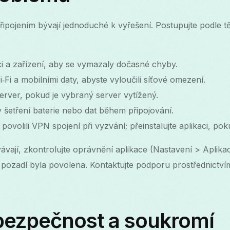
ipojením bývají jednoduché k vyřešení. Postupujte podle t
aci a zařízení, aby se vymazaly dočasné chyby.
‑Fi a mobilními daty, abyste vyloučili síťové omezení.
server, pokud je vybraný server vytížený.
y šetření baterie nebo dat během připojování.
te povolili VPN spojení při vyzvání; přeinstalujte aplikaci, po
vají, zkontrolujte oprávnění aplikace (Nastavení > Aplik
a pozadí byla povolena. Kontaktujte podporu prostřednictví
 bezpečnost a soukromí