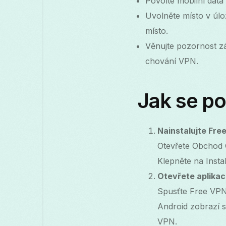
Povolte mobilní data 
Uvolněte místo v úlož
místo.
Věnujte pozornost zá
chování VPN.
Jak se po
Nainstalujte Fre
Otevřete Obchod 
Klepněte na Instal
Otevřete aplikac
Spusťte Free VPN
Android zobrazí s
VPN.