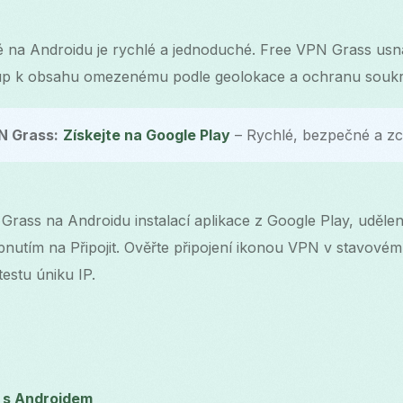
é na Androidu je rychlé a jednoduché. Free VPN Grass us
stup k obsahu omezenému podle geolokace a ochranu souk
N Grass:
Získejte na Google Play
– Rychlé, bezpečné a zc
 Grass na Androidu instalací aplikace z Google Play, uděl
nutím na Připojit. Ověřte připojení ikonou VPN v stavové
testu úniku IP.
í s Androidem