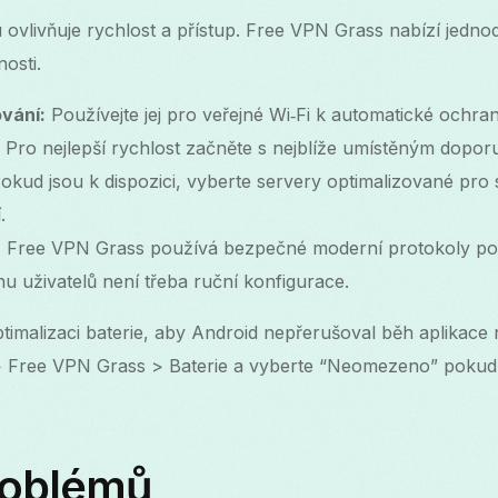
ovlivňuje rychlost a přístup. Free VPN Grass nabízí jedn
nosti.
vání:
Používejte jej pro veřejné Wi‑Fi k automatické ochra
Pro nejlepší rychlost začněte s nejblíže umístěným dopo
okud jsou k dispozici, vyberte servery optimalizované pro
.
:
Free VPN Grass používá bezpečné moderní protokoly po
u uživatelů není třeba ruční konfigurace.
timalizaci baterie, aby Android nepřerušoval běh aplikace 
 > Free VPN Grass > Baterie a vyberte “Neomezeno” poku
roblémů