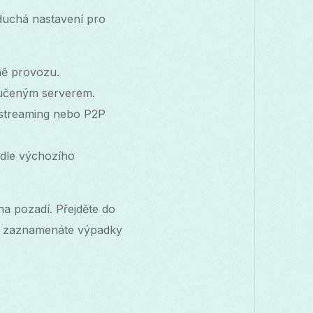
oduchá nastavení pro
ně provozu.
ručeným serverem.
 streaming nebo P2P
dle výchozího
na pozadí. Přejděte do
d zaznamenáte výpadky