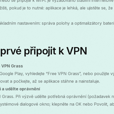
nebo se připojte k Wi‑Fi: je vyžadováno stabilní internetové 
išti, pokud je to nutné: aplikace je lehká, ale ujistěte se, ž
kladním nastavením: správa polohy a optimalizátory bateri
prvé připojit k VPN
e VPN Grass
Google Play, vyhledejte “Free VPN Grass”, nebo použijte 
ovat a počkejte, až se aplikace stáhne a nainstaluje.
i a udělte oprávnění
 Grass. Při výzvě udělte potřebná oprávnění (požadavek n
ystémové dialogové okno; klepněte na OK nebo Povolit, aby