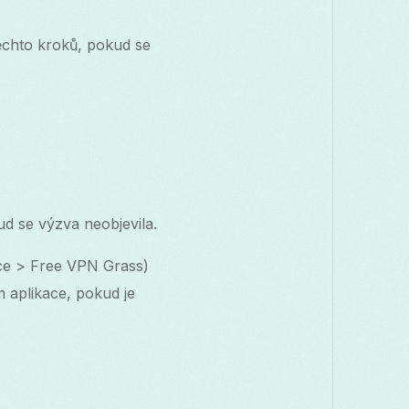
ěchto kroků, pokud se
kud se výzva neobjevila.
ace > Free VPN Grass)
m aplikace, pokud je