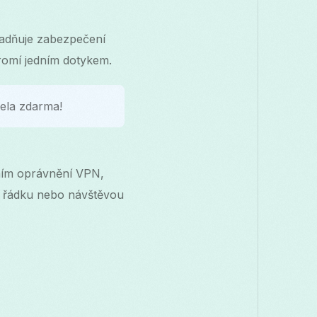
nadňuje zabezpečení
romí jedním dotykem.
ela zdarma!
ením oprávnění VPN,
m řádku nebo návštěvou