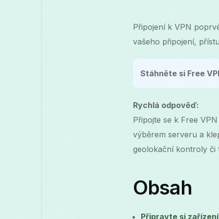
Připojení k VPN poprv
vašeho připojení, pří
Stáhněte si Free VP
Rychlá odpověď:
Připojte se k Free VPN
výběrem serveru a klep
geolokační kontroly či 
Obsah
Připravte si zařízen