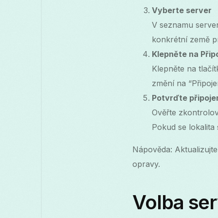
Vyberte server
V seznamu serverů
konkrétní země p
Klepněte na Připo
Klepněte na tlačít
změní na “Připoje
Potvrďte připoje
Ověřte zkontrolo
Pokud se lokalita
Nápověda: Aktualizujte
opravy.
Volba ser