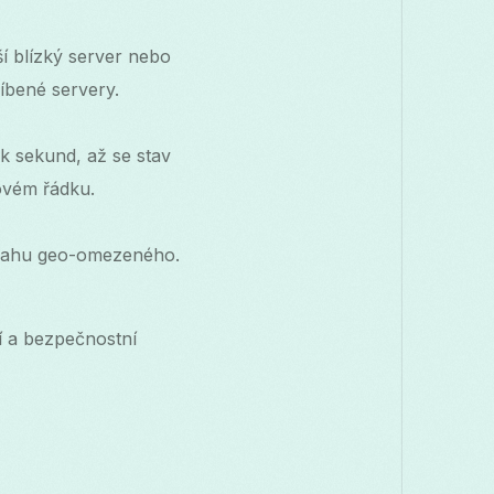
ší blízký server nebo
íbené servery.
ik sekund, až se stav
vovém řádku.
bsahu geo-omezeného.
í a bezpečnostní