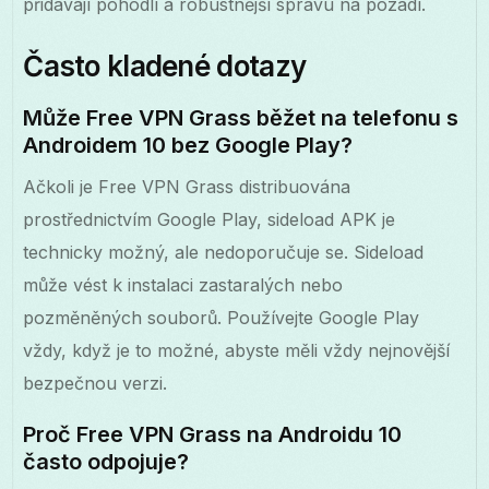
přidávají pohodlí a robustnější správu na pozadí.
Často kladené dotazy
Může Free VPN Grass běžet na telefonu s
Androidem 10 bez Google Play?
Ačkoli je Free VPN Grass distribuována
prostřednictvím Google Play, sideload APK je
technicky možný, ale nedoporučuje se. Sideload
může vést k instalaci zastaralých nebo
pozměněných souborů. Používejte Google Play
vždy, když je to možné, abyste měli vždy nejnovější
bezpečnou verzi.
Proč Free VPN Grass na Androidu 10
často odpojuje?