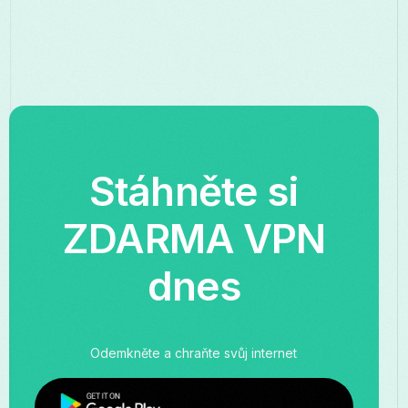
Stáhněte si
ZDARMA VPN
dnes
Odemkněte a chraňte svůj internet