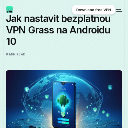
Download free VPN
Jak nastavit bezplatnou
VPN Grass na Androidu
Download free VPN
10
8 MIN READ
Čeština