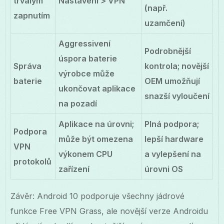
trvalým
Nastavení > VPN
(např.
zapnutím
uzamčení)
Aggressivení
Podrobnější
úspora baterie
Správa
kontrola; novější
výrobce může
baterie
OEM umožňují
ukončovat aplikace
snazší vyloučení
na pozadí
Aplikace na úrovni;
Plná podpora;
Podpora
může být omezena
lepší hardware
VPN
výkonem CPU
a vylepšení na
protokolů
zařízení
úrovni OS
Závěr: Android 10 podporuje všechny jádrové
funkce Free VPN Grass, ale novější verze Androidu