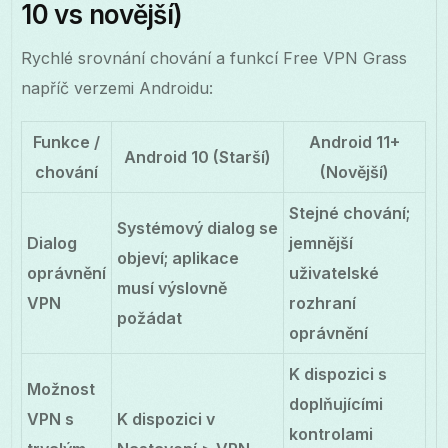
10 vs novější)
Rychlé srovnání chování a funkcí Free VPN Grass
napříč verzemi Androidu:
Funkce /
Android 11+
Android 10 (Starší)
chování
(Novější)
Stejné chování;
Systémový dialog se
Dialog
jemnější
objeví; aplikace
oprávnění
uživatelské
musí výslovně
VPN
rozhraní
požádat
oprávnění
K dispozici s
Možnost
doplňujícími
VPN s
K dispozici v
kontrolami