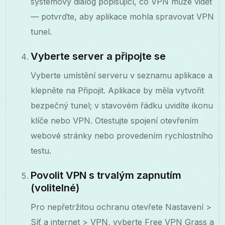
systémový dialog popisující, co VPN může vidět
— potvrďte, aby aplikace mohla spravovat VPN
tunel.
Vyberte server a připojte se
Vyberte umístění serveru v seznamu aplikace a
klepněte na Připojit. Aplikace by měla vytvořit
bezpečný tunel; v stavovém řádku uvidíte ikonu
klíče nebo VPN. Otestujte spojení otevřením
webové stránky nebo provedením rychlostního
testu.
Povolit VPN s trvalým zapnutím
(volitelné)
Pro nepřetržitou ochranu otevřete Nastavení >
Síť a internet > VPN, vyberte Free VPN Grass a