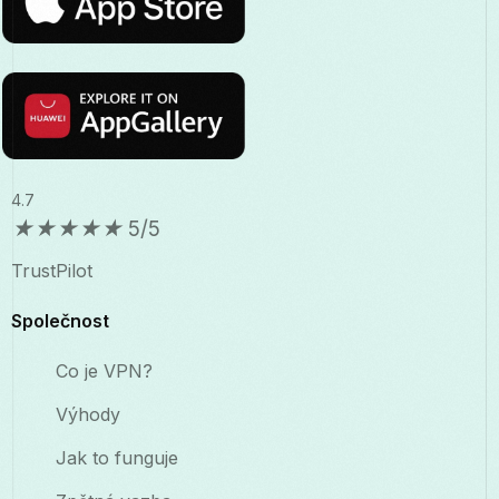
4.7
★
★
★
★
★
5/5
TrustPilot
Společnost
Co je VPN?
Výhody
Jak to funguje