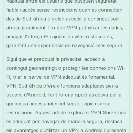
habitual entre els usuaris que busquen seguretat
fiable i accés sense restriccions quan es connecten
des de Sud-àfrica o volen accedir a contingut sud-
africà globalment. Un bon VPN pot xifrar les dades,
amagar l’adreça IP i ajudar a evitar restriccions,
garantint una experiència de navegació més segura.
Sigui que et preocupi la privacitat, accedir a
contingut georestringit o protegir les connexions Wi-
Fi, triar el servei de VPN adequat és fonamental.
VPN Sud-àfrica ofereix funcions adaptades per a
usuaris d’Android, fent-lo una opció atractiva per a
qui busca accés a internet segur, ràpid i sense
restriccions. Aquest article explora si VPN Sud-àfrica
és adequat per navegar de manera segura, destaca
els avantatges d’utilitzar un VPN a Android i presenta