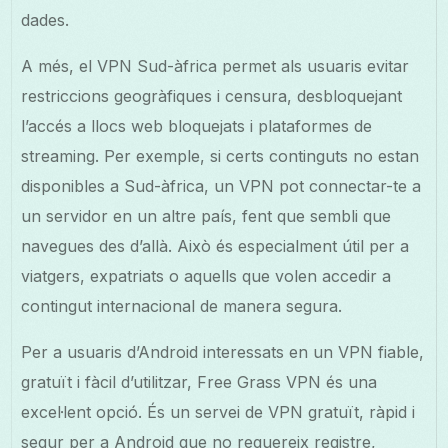
dades.
A més, el VPN Sud-àfrica permet als usuaris evitar
restriccions geogràfiques i censura, desbloquejant
l’accés a llocs web bloquejats i plataformes de
streaming. Per exemple, si certs continguts no estan
disponibles a Sud-àfrica, un VPN pot connectar-te a
un servidor en un altre país, fent que sembli que
navegues des d’allà. Això és especialment útil per a
viatgers, expatriats o aquells que volen accedir a
contingut internacional de manera segura.
Per a usuaris d’Android interessats en un VPN fiable,
gratuït i fàcil d’utilitzar, Free Grass VPN és una
excel·lent opció. És un servei de VPN gratuït, ràpid i
segur per a Android que no requereix registre,