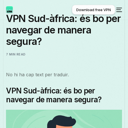
Download free VPN
VPN Sud-àfrica: és bo per
navegar de manera
Download free VPN
segura?
7 MIN READ
No hi ha cap text per traduir.
VPN Sud-àfrica: és bo per
navegar de manera segura?
Català