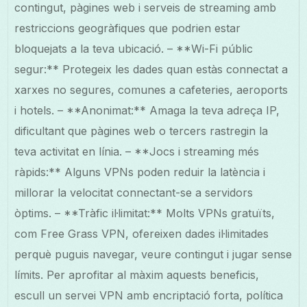
contingut, pàgines web i serveis de streaming amb
restriccions geogràfiques que podrien estar
bloquejats a la teva ubicació. – **Wi-Fi públic
segur:** Protegeix les dades quan estàs connectat a
xarxes no segures, comunes a cafeteries, aeroports
i hotels. – **Anonimat:** Amaga la teva adreça IP,
dificultant que pàgines web o tercers rastregin la
teva activitat en línia. – **Jocs i streaming més
ràpids:** Alguns VPNs poden reduir la latència i
millorar la velocitat connectant-se a servidors
òptims. – **Tràfic il·limitat:** Molts VPNs gratuïts,
com Free Grass VPN, ofereixen dades il·limitades
perquè puguis navegar, veure contingut i jugar sense
límits. Per aprofitar al màxim aquests beneficis,
escull un servei VPN amb encriptació forta, política