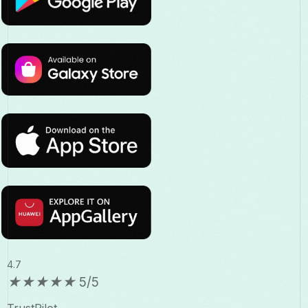
4.7
★
★
★
★
★
5/5