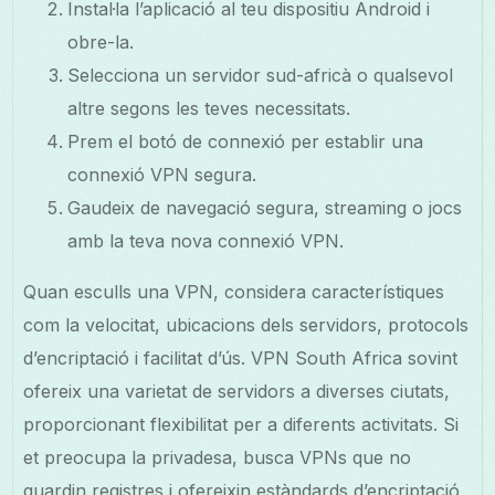
Instal·la l’aplicació al teu dispositiu Android i
obre-la.
Selecciona un servidor sud-africà o qualsevol
altre segons les teves necessitats.
Prem el botó de connexió per establir una
connexió VPN segura.
Gaudeix de navegació segura, streaming o jocs
amb la teva nova connexió VPN.
Quan esculls una VPN, considera característiques
com la velocitat, ubicacions dels servidors, protocols
d’encriptació i facilitat d’ús. VPN South Africa sovint
ofereix una varietat de servidors a diverses ciutats,
proporcionant flexibilitat per a diferents activitats. Si
et preocupa la privadesa, busca VPNs que no
guardin registres i ofereixin estàndards d’encriptació