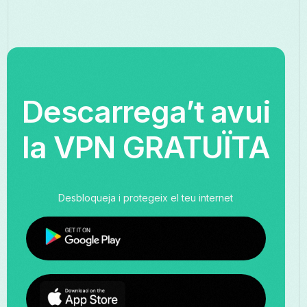
Descarrega’t avui
la VPN GRATUÏTA
Desbloqueja i protegeix el teu internet