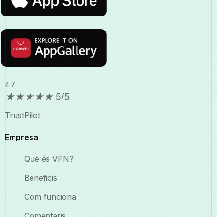
4.7
★
★
★
★
★
5/5
TrustPilot
Empresa
Què és VPN?
Beneficis
Com funciona
Comentaris