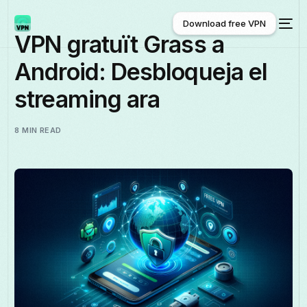
Download free VPN
VPN gratuït Grass a
Android: Desbloqueja el
Download free VPN
streaming ara
8 MIN READ
Català